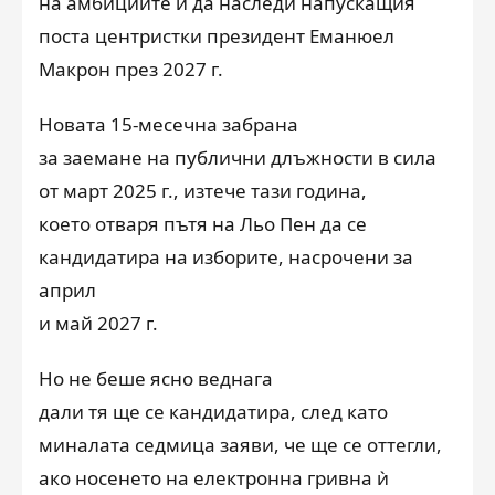
на амбициите ѝ да наследи напускащия
поста центристки президент Еманюел
Макрон през 2027 г.
Новата 15-месечна забрана
за заемане на публични длъжности в сила
от март 2025 г., изтече тази година,
което отваря пътя на Льо Пен да се
кандидатира на изборите, насрочени за
април
и май 2027 г.
Но не беше ясно веднага
дали тя ще се кандидатира, след като
миналата седмица заяви, че ще се оттегли,
ако носенето на електронна гривна ѝ