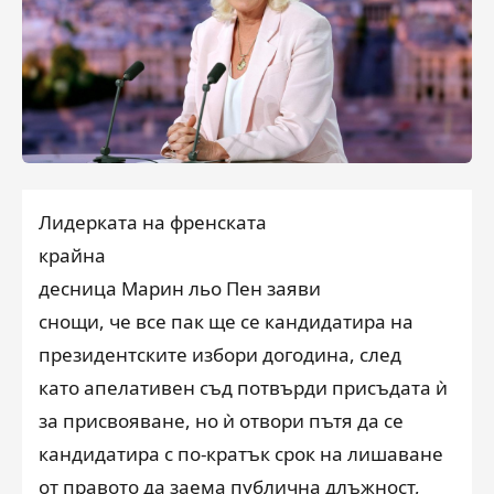
Лидерката на френската
крайн
а
десница
Марин льо Пен заяви
снощи, че все пак ще се кандидатира на
президентските избори догодина, след
като апелативен съд потвърди присъдата ѝ
за присвояване, но ѝ отвори пътя да се
кандидатира с по-кратък срок на лишаване
от правото да заема публична длъжност,