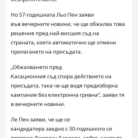
Но 57-годишната Льо Пен заяви
във вечерните новини, че ще обжалва това
решение пред най-висшия съд на
страната, което автоматично ще отмени
прилагането на присъдата.
„Обжалването пред
Касационния съд спира действието на
присъдата, така че ще водя предизборна
кампания без електронна гривна“, заяви тя
в вечерните новини.
Ле Пен заяви, че ще се
кандидатира заедно с 30-годишното си
протеже Джордан Бардела, който, както тя