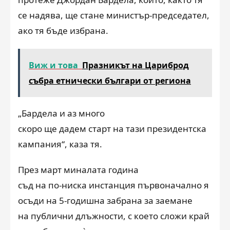
се надява, ще стане министър-председател,
ако тя бъде избрана.
Виж и това
Празникът на Цариброд
събра етнически българи от региона
„Бардела и аз много
скоро ще дадем старт на тази президентска
кампания“, каза тя.
През март миналата година
съд на по-ниска инстанция първоначално я
осъди на 5-годишна забрана за заемане
на публични длъжности, с което сложи край