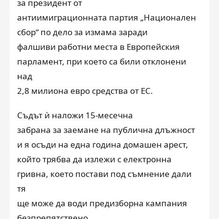
за президент от
антиимиграционната партия „Национален
сбор“ по дело за измама заради
фалшиви работни места в Европейския
парламент, при което са били отклонени
над
2,8 милиона евро средства от ЕС.
Съдът ѝ наложи 15-месечна
забрана за заемане на публична длъжност
и я осъди на една година домашен арест,
който трябва да излежи с електронна
гривна, което постави под съмнение дали
тя
ще може да води предизборна кампания
безпрепятствено.