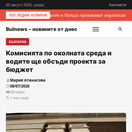
05 август 2026, сряда
Контакти
Италия и Полша призовават израелските 
ПОСЛЕДНИ НОВИНИ
Bulnews – новините от днес
БЪЛГАРИЯ
Комисията по околната среда и
водите ще обсъди проекта за
бюджет
Мария Атанасова
08/07/2026
28 views
1 min read