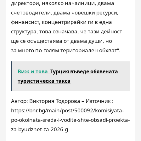
директори, няколко началници, двама
счетоводители, двама човешки ресурси,
финансист, концентрирайки ги в една
структура, това означава, че тази дейност
ще се осъществява от двама души, но
за много по-голям териториален обхват“.
Виж и това
Турция въведе обявената
туристическа такса
Автор: Виктория Тодорова – Източник :
https://bnr.bg/main/post/500092/komisiyata-
po-okolnata-sreda-i-vodite-shte-obsadi-proekta-
za-byudzhet-za-2026-g