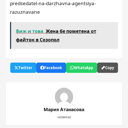
predsedatel-na-darzhavna-agentsiya-
razuznavane
Виж и това
Жена бе пометена от
файтон в Созопол
Twitter
Facebook
WhatsApp
Copy
Мария Атанасова
новини