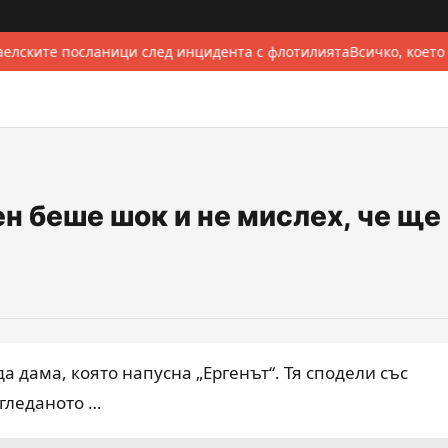
елските посланици след инцидента с флотилията
Всичко, което
ен беше шок и не мислех, че ще
 дама, която напусна „Ергенът“. Тя сподели със
-гледаното …