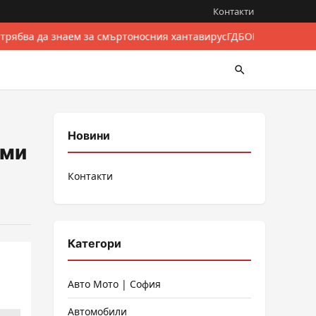
Контакти
 трябва да знаем за смъртоносния хантавирус
ГДБОП разби между
Новини
 ми
Контакти
Категори
Авто Мото | София
Автомобили