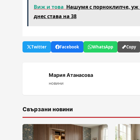
Виж и това
Нашумя с порноклипче, уж б
днес става на 38
Twitter
Facebook
WhatsApp
Copy
Мария Атанасова
новини
Свързани новини