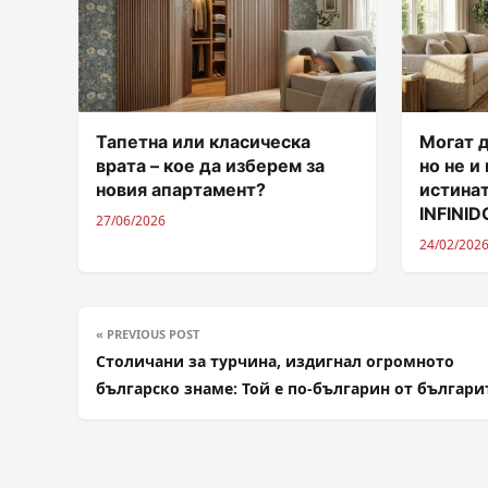
Тапетна или класическа
Могат д
врата – кое да изберем за
но не и
новия апартамент?
истинат
INFINI
27/06/2026
24/02/202
« PREVIOUS POST
Столичани за турчина, издигнал огромното
българско знаме: Той е по-българин от българ