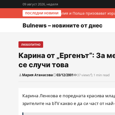
09 август 2026, неделя
Италия и Полша призовават изра
ПОСЛЕДНИ НОВИНИ
Bulnews – новините от днес
ЛЮБОПИТНО
Карина от „Ергенът“: За м
се случи това
Мария Атанасова
03/12/2001
37 views
1 min read
Карина Ленкова е поредната красива млада
зрителите на bTV какво е да си част от най