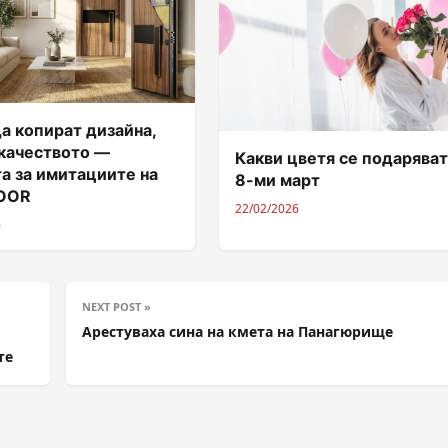
а копират дизайна,
 качеството —
Какви цветя се подаряват
а за имитациите на
8-ми март
DOOR
22/02/2026
6
NEXT POST »
Арестуваха сина на кмета на Панагюрище
ите