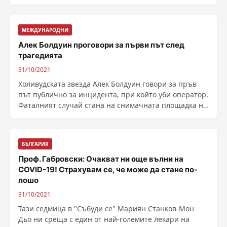
мистерията ......
МЕЖДУНАРОДНИ
Алек Болдуин проговори за първи път след
трагедията
31/10/2021
Холивудската звезда Алек Болдуин говори за пръв
път публично за инцидента, при който уби оператор.
Фаталният случай стана на снимачната площадка на
......
БЪЛГАРИЯ
Проф. Габровски: Oчакват ни още вълни на
COVID-19! Страхувам се, че може да стане по-
лошо
31/10/2021
Тази седмица в "Събуди се" Мариян Станков-Мон
Дьо ни среща с един от най-големите лекари на