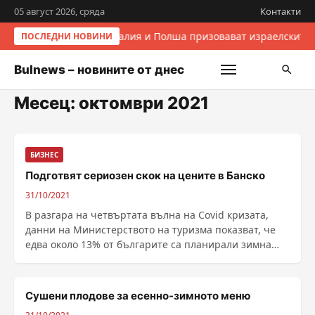
05 август 2026, сряда
Контакти
Италия и Полша призовават израелските 
ПОСЛЕДНИ НОВИНИ
Bulnews – новините от днес
Месец:
октомври 2021
БИЗНЕС
Подготвят сериозен скок на цените в Банско
31/10/2021
В разгара на четвъртата вълна на Covid кризата,
данни на Министерството на туризма показват, че
едва около 13% от българите са планирали зимна
почивка тази година. Месец преди откриването на
зимния туристически сезон, в Банско ...
Сушени плодове за есенно-зимното меню