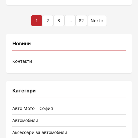
Разделяне
1
2
3
…
82
Next »
на
публикациите
Новини
на
Контакти
страници
Категори
Авто Мото | София
Автомобили
Аксесоари за автомобили