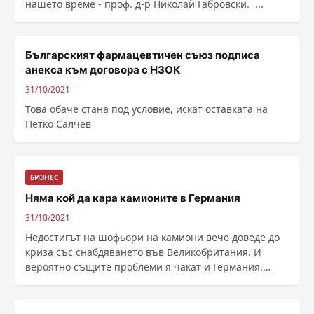
нашето време - проф. д-р Николай Габровски. ...
Българският фармацевтичен съюз подписа
анекса към договора с НЗОК
31/10/2021
Това обаче стана под условие, искат оставката на
Петко Салчев
БИЗНЕС
Няма кой да кара камионите в Германия
31/10/2021
Недостигът на шофьори на камиони вече доведе до
криза със снабдяването във Великобритания. И
вероятно същите проблеми я чакат и Германия.
Надеждите са насочени към Източна Европа,
разказва Deutsche Welle. Професията шофьор на ...