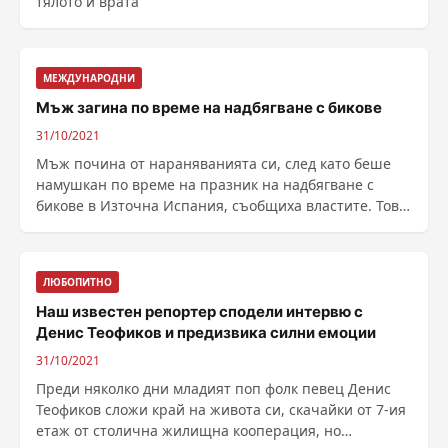
тялото и врата
МЕЖДУНАРОДНИ
Мъж загина по време на надбягване с бикове
31/10/2021
Мъж почина от нараняванията си, след като беше
намушкан по време на празник на надбягване с
бикове в Източна Испания, съобщиха властите. Това
е ......
ЛЮБОПИТНО
Наш известен репортер сподели интервю с
Денис Теофиков и предизвика силни емоции
31/10/2021
Преди няколко дни младият поп фолк певец Денис
Теофиков сложи край на живота си, скачайки от 7-ия
етаж от столична жилищна кооперация, но