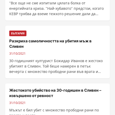
"Все още не сме изпитали цялата болка от
енергийната криза. "Най-хубавото" предстои, когато
КЕВР трябва да вземе тежкото решение дали да
увеличи цените на електроенергията за
домакинствата от 1-ни януари. Ако се следва
пазарнат...
БЪЛГАРИЯ
Разкриха самоличността на убития мъж в
Сливен
31/10/2021
30-годишният културист Божидар Иванов е жестоко
убитият в Сливен. Той беше намерен в петък
вечерта с множество прободни рани във врата и
тялото, като ......
Жестокото убийство на 30-годишен в Сливен –
извършено от ревност
31/10/2021
Мъжът е бил убит с множество прободни рани по