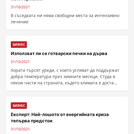
31/10/2021
В съседката ни няма свободни места за интензивно
лечение
БИЗНЕС
Използват ли се готварски печки на дърва
31/10/2021
Хората търсят уреди, с които успяват да поддържат
добра температура през зимните месеци. Студа в
някои части на страната, където климата е доста
суров може да се превърне в причина да не са
подходящи за използване на каквито и ...
БИЗНЕС
Експерт: Най-лошото от енергийната криза
тепърва предстои
31/10/2021