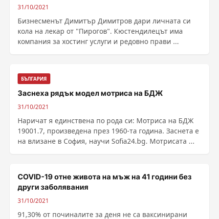
31/10/2021
Бизнесменът Димитър Димитров дари личната си
кола на лекар от "Пирогов". Кюстендилецът има
компания за хостинг услуги и редовно прави ...
БЪЛГАРИЯ
Заснеха рядък модел мотриса на БДЖ
31/10/2021
Наричат я единствена по рода си: Мотриса на БДЖ
19001.7, произведена през 1960-та година. Заснета е
на влизане в София, научи Sofia24.bg. Мотрисата ...
COVID-19 отне живота на мъж на 41 години без
други заболявания
31/10/2021
91,30% от починалите за деня не са ваксинирани