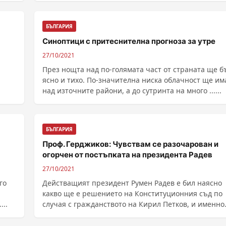
Курганска област, заяви ръково...
БЪЛГАРИЯ
Синоптици с притеснителна прогноза за утре
27/10/2021
През нощта над по-голямата част от страната ще б
ясно и тихо. По-значителна ниска облачност ще им
над източните райони, а до сутринта на много ......
БЪЛГАРИЯ
Проф. Герджиков: Чувствам се разочарован и
огорчен от постъпката на президента Радев
27/10/2021
го
Действащият президент Румен Радев е бил наясно
какво ще е решението на Конституционния съд по
...
случая с гражданството на Кирил Петков, и именно
затова ......