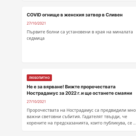
COVID огнище в женския затвор в Сливен
27/10/2021
Първите болни са установени в края на миналата
седмица
ЛЮБОПИТНО
Не е за вярване! Вижте пророчествата
Нострадамус за 2022 г. и ще останете смаяни
27/10/2021
Пророчествата на Нострадамус са предвидили мно
важни световни събития. Гадателят твърди, че
корените на предсказанията, които публикува, се ...