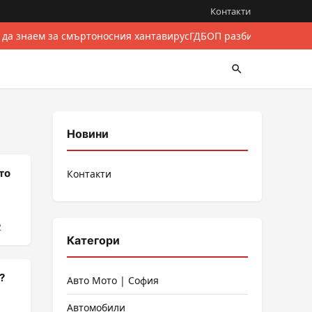
Контакти
 да знаем за смъртоносния хантавирус
ГДБОП разби международе
Новини
то
Контакти
2
Категори
?
Авто Мото | София
Автомобили