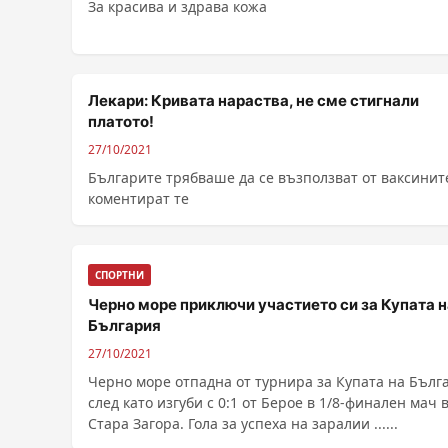
За красива и здрава кожа
Лекари: Кривата нараства, не сме стигнали
платото!
27/10/2021
Българите трябваше да се възползват от ваксинит
коментират те
СПОРТНИ
Черно море приключи участието си за Купата н
България
27/10/2021
Черно море отпадна от турнира за Купата на Бълг
след като изгуби с 0:1 от Берое в 1/8-финален мач 
Стара Загора. Гола за успеха на заралии ......