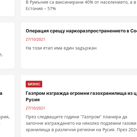
В Румъния са ваксинирани 40% от населението, а в
Естония – 57%
Операция срещу наркоразпространението в С
27/10/2021
На този етап има един задържан
е,
БИЗНЕС
а
Газпром изгражда огромни газохранилища из 
Русия
27/10/2021
ария,
През следващите години "Газпром" планира да
в
започне изграждането на няколко подземни газови
хранилища в различни региони на Русия. През 2024
ще започнат строителните дейности в Татарстан и