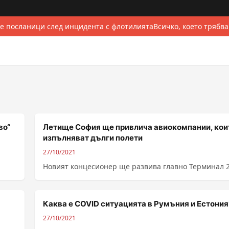
е посланици след инцидента с флотилията
Всичко, което трябва
во“
Летище София ще привлича авиокомпании, кои
изпълняват дълги полети
27/10/2021
Новият концесионер ще развива главно Терминал 
Каква е COVID ситуацията в Румъния и Естония
27/10/2021