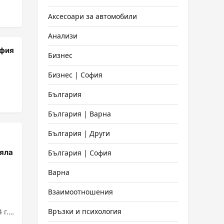
Аксесоари за автомобили
Анализи
офия
Бизнес
Бизнес | София
България
България | Варна
България | Други
цяла
България | София
Варна
Взаимоотношения
Връзки и психология
 г.