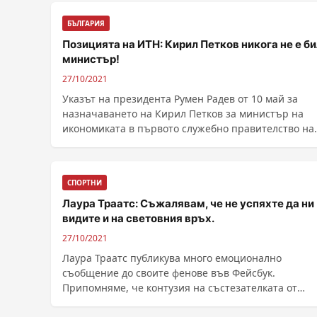
БЪЛГАРИЯ
Позицията на ИТН: Кирил Петков никога не е би
министър!
27/10/2021
Указът на президента Румен Радев от 10 май за
назначаването на Кирил Петков за министър на
икономиката в първото служебно правителство на
Стефан ......
СПОРТНИ
Лаура Траатс: Съжалявам, че не успяхте да ни
видите и на световния връх.
27/10/2021
Лаура Траатс публикува много емоционално
съобщение до своите фенове във Фейсбук.
Припомняме, че контузия на състезателката от
ансамбъла по ......