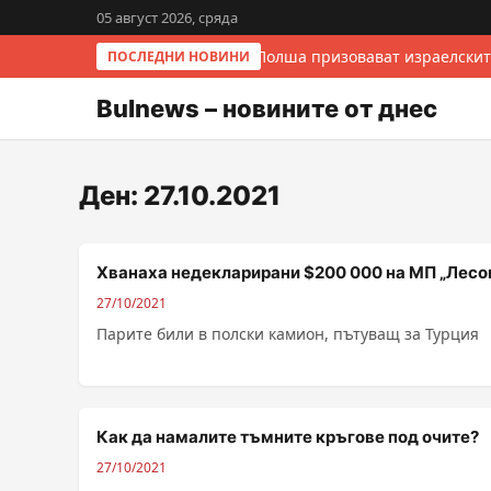
05 август 2026, сряда
Италия и Полша призовават израелскит
ПОСЛЕДНИ НОВИНИ
Bulnews – новините от днес
Ден:
27.10.2021
Хванаха недекларирани $200 000 на МП „Лесо
27/10/2021
Парите били в полски камион, пътуващ за Турция
Как да намалите тъмните кръгове под очите?
27/10/2021