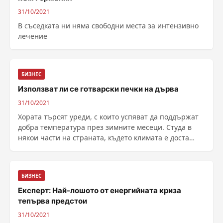
31/10/2021
В съседката ни няма свободни места за интензивно
лечение
БИЗНЕС
Използват ли се готварски печки на дърва
31/10/2021
Хората търсят уреди, с които успяват да поддържат
добра температура през зимните месеци. Студа в
някои части на страната, където климата е доста
суров може да се превърне в причина да не са
подходящи за използване на каквито и ...
БИЗНЕС
Експерт: Най-лошото от енергийната криза
тепърва предстои
31/10/2021