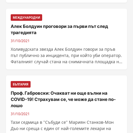
мистерията ......
МЕЖДУНАРОДНИ
Алек Болдуин проговори за първи път след
трагедията
31/10/2021
Холивудската звезда Алек Болдуин говори за пръв
път публично за инцидента, при който уби оператор.
Фаталният случай стана на снимачната площадка на
......
БЪЛГАРИЯ
Проф. Габровски: Oчакват ни още вълни на
COVID-19! Страхувам се, че може да стане по-
лошо
31/10/2021
Тази седмица в "Събуди се" Мариян Станков-Мон
Дьо ни среща с един от най-големите лекари на