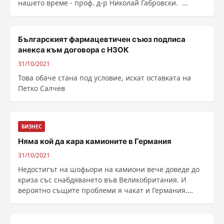
нашето време - проф. д-р Николай Габровски. ...
Българският фармацевтичен съюз подписа
анекса към договора с НЗОК
31/10/2021
Това обаче стана под условие, искат оставката на
Петко Салчев
БИЗНЕС
Няма кой да кара камионите в Германия
31/10/2021
Недостигът на шофьори на камиони вече доведе до
криза със снабдяването във Великобритания. И
вероятно същите проблеми я чакат и Германия.
Надеждите са насочени към Източна Европа,
разказва Deutsche Welle. Професията шофьор на ...