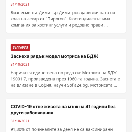
31/10/2021
Бизнесменът Димитър Димитров дари личната си
кола на лекар от "Пирогов". Кюстендилецът има
компания за хостинг услуги и редовно прави ...
БЪЛГАРИЯ
Заснеха рядък модел мотриса на БДЖ
31/10/2021
Наричат я единствена по рода си: Мотриса на БДЖ
19001.7, произведена през 1960-та година. Заснета е
на влизане в София, научи Sofia24.bg. Мотрисата ...
COVID-19 отне живота на мъж на 41 години без
други заболявания
31/10/2021
91,30% от починалите за деня не са ваксинирани