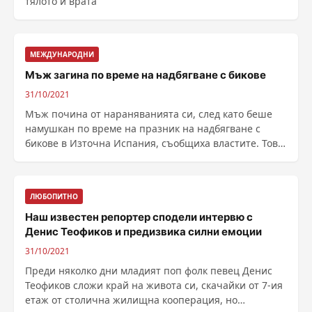
тялото и врата
МЕЖДУНАРОДНИ
Мъж загина по време на надбягване с бикове
31/10/2021
Мъж почина от нараняванията си, след като беше
намушкан по време на празник на надбягване с
бикове в Източна Испания, съобщиха властите. Това
е ......
ЛЮБОПИТНО
Наш известен репортер сподели интервю с
Денис Теофиков и предизвика силни емоции
31/10/2021
Преди няколко дни младият поп фолк певец Денис
Теофиков сложи край на живота си, скачайки от 7-ия
етаж от столична жилищна кооперация, но