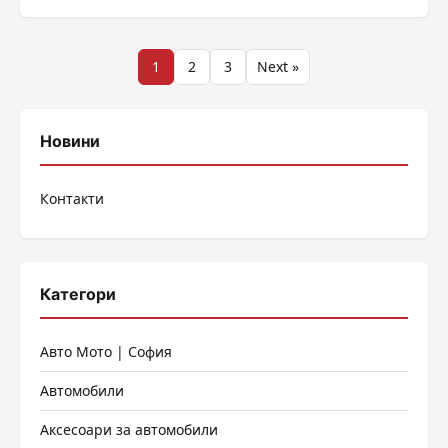
Разделяне
1
2
3
Next »
на
публикациите
Новини
на
Контакти
страници
Категори
Авто Мото | София
Автомобили
Аксесоари за автомобили