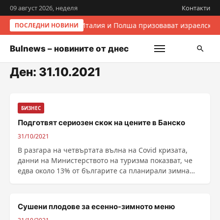
09 август 2026, неделя
Контакти
Италия и Полша призовават израелскит
ПОСЛЕДНИ НОВИНИ
Bulnews – новините от днес
Ден:
31.10.2021
БИЗНЕС
Подготвят сериозен скок на цените в Банско
31/10/2021
В разгара на четвъртата вълна на Covid кризата,
данни на Министерството на туризма показват, че
едва около 13% от българите са планирали зимна
почивка тази година. Месец преди откриването на
зимния туристически сезон, в Банско ...
Сушени плодове за есенно-зимното меню