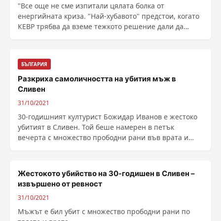
"Все още не сме изпитали цялата болка от
енергийната криза. "Най-хубавото" предстои, когато
КЕВР трябва да вземе тежкото решение дали да
увеличи цените на електроенергията за
домакинствата от 1-ни януари. Ако се следва
пазарнат...
БЪЛГАРИЯ
Разкриха самоличността на убития мъж в
Сливен
31/10/2021
30-годишният културист Божидар Иванов е жестоко
убитият в Сливен. Той беше намерен в петък
вечерта с множество прободни рани във врата и
тялото, като ......
Жестокото убийство на 30-годишен в Сливен –
извършено от ревност
31/10/2021
Мъжът е бил убит с множество прободни рани по