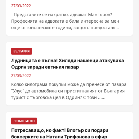
27/03/2022
Представете се накратко, адвокат Мангъров?
Професията на адвоката е била интересна за мен
още от юношеските години, защото предоставя
възможности за изразяване на собствено мнение и
оказване на помощ на хора, които са ...
БЪЛГАРИЯ
Лудницата е пълна! Хиляди нашенци атакуваха
Одрин заради евтиния пазар
27/03/2022
Колко килограма покупки може да пренесе от пазара
"Улус“ до автомобила си пристигналият от България
турист с търговска цел в Одрин? С този ......
ЛЮБОПИТНО
Потресаващо, но факт! Влогър си подари
боксерките на Натали Трифонова в ефир