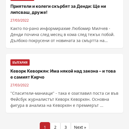
Приятели и колеги скърбят за Денди: Ще ни
липсваш, друже!
27/03/2022
Както по-рано информирахме Любомир Милчев -
Денди почина след месец в кома след тежък побой.
Дълбоко покрусени от новината за смъртта на
светския ......
БЪЛГАРИЯ
Кеворк Кеворкян: Има някой над закона – и това
е самият Кирчо
27/03/2022
"Спасители-маниаци" - така е озаглавил поста си във
Фейсбук журналистът Кеворк Кеворкян. Основна
фигура в анализа на Кеворкян е премиерът ...
Разделяне
1
2
3
Next »