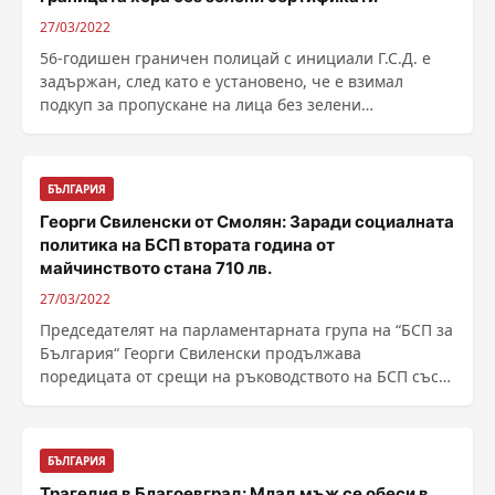
27/03/2022
56-годишен граничен полицай с инициали Г.С.Д. е
задържан, след като е установено, че е взимал
подкуп за пропускане на лица без зелени
сертификати на ......
БЪЛГАРИЯ
Георги Свиленски от Смолян: Заради социалната
политика на БСП втората година от
майчинството стана 710 лв.
27/03/2022
Председателят на парламентарната група на “БСП за
България“ Георги Свиленски продължава
поредицата от срещи на ръководството на БСП със
социалисти и ......
БЪЛГАРИЯ
Трагедия в Благоевград: Млад мъж се обеси в