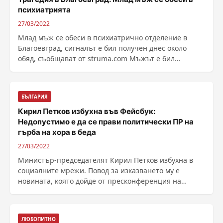
психиатрията
27/03/2022
Млад мъж се обеси в психиатрично отделение в
Благоевград, сигналът е бил получен днес около
обяд, съобщават от struma.com Мъжът е бил
настанен преди ......
БЪЛГАРИЯ
Кирил Петков избухна във Фейсбук:
Недопустимо е да се прави политически ПР на
гърба на хора в беда
27/03/2022
Министър-председателят Кирил Петков избухна в
социалните мрежи. Повод за изказването му е
новината, която дойде от пресконференция на
партия ......
ЛЮБОПИТНО