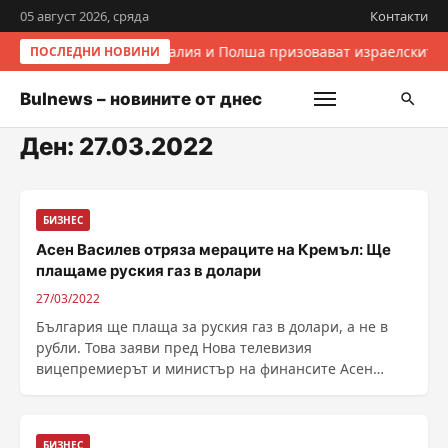
05 август 2026, сряда
Контакти
Италия и Полша призовават израелските 
ПОСЛЕДНИ НОВИНИ
Bulnews – новините от днес
Ден:
27.03.2022
БИЗНЕС
Асен Василев отряза мераците на Кремъл: Ще
плащаме руския газ в долари
27/03/2022
България ще плаща за руския газ в долари, а не в
рубли. Това заяви пред Нова телевизия
вицепремиерът и министър на финансите Асен
Василев. "Имаме си договор и в него изрично пише в
каква валута да се плаща", категоричен бе той....
БИЗНЕС