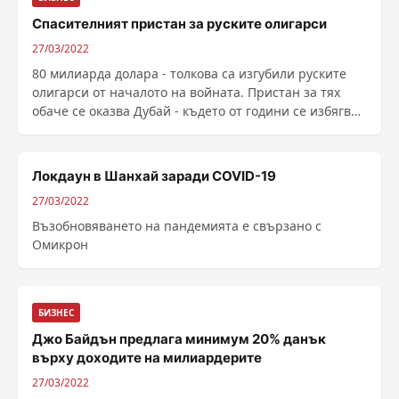
Спасителният пристан за руските олигарси
27/03/2022
80 милиарда долара - толкова са изгубили руските
олигарси от началото на войната. Пристан за тях
обаче се оказва Дубай - където от години се избягват
международни санкции и никой не задава въпроси,
разказва Deutsche Welle. Сам...
Локдаун в Шанхай заради COVID-19
27/03/2022
Възобновяването на пандемията е свързано с
Омикрон
БИЗНЕС
Джо Байдън предлага минимум 20% данък
върху доходите на милиардерите
27/03/2022