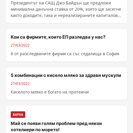
Президентът на САЩ Джо Байдън ще предложи
минимална данъчна ставка от 20%, която ще засегне
както доходите, така и нереализираните капиталови
печалби на американските домакинства на стойност
над 100 млн. долара, като част от бю...
Кои са фирмите, които ЕП разледва у нас?
27/03/2022
8 от разследваните фирми са със седалища в София
5 комбинации с кисело мляко за здрави мускули
27/03/2022
Киселото мляко е богато на протеини
ВАРНА
Май се появи голям проблем пред някои
хотелиери по морето!