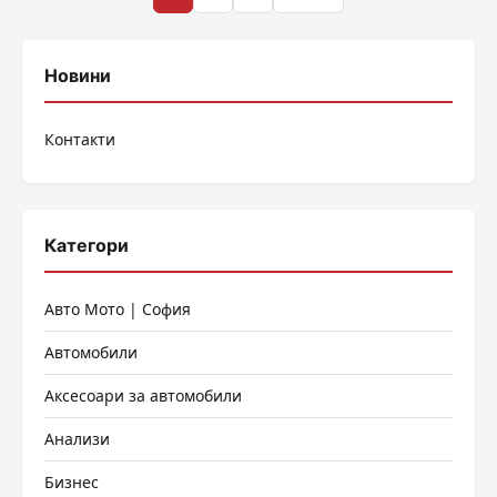
на
публикациите
Новини
на
Контакти
страници
Категори
Авто Мото | София
Автомобили
Аксесоари за автомобили
Анализи
Бизнес