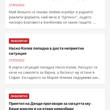
27/03/2022
Май бельото се оказва любим атрибут в родните
риалити формати, най-вече в "Ергенът", където
наскоро Благовеста Бонбонова си свали гащите. ...
ЛЮБОПИТНО
Наско Колев попадна в доста неприятна
ситуация
27/03/2022
В кофти ситуация попадна Наско Колев. Рапърът се
качи на самолета за Варна, а багажът му остана в
София. Ексгаджето на Мария Илиева недоумява как
......
ЛЮБОПИТНО
Приятел на Денди проговори за смъртта му:
Беше мразен и си отиде неразбран