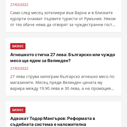
27/03/2022
Само след месец хотелиери във Варна и в близките
курорти очакват първите туристи от Румъния. Някои
от тях обаче няма да отворят за чуждестранни гости
......
БИЗНЕС
Агнешкото стигна 27 лева: Българско или чуждо
месо ще ядем за Великден?
27/03/2022
27 лева струва килограм българско агнешко месо по
магазините. Месец преди Великден цената му
варира между 19.90 лева и 30 лева, а на промоция
може да бъде намерено и за около 13-14 лв. за
килограм. Очаквано: Агнешкото поскъпва ...
БИЗНЕС
Адвокат Тодор Мангъров: Реформата в
съдебната система е наложителна