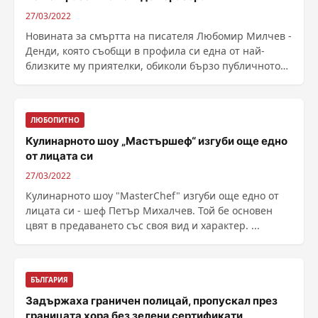
27/03/2022
Новината за смъртта на писателя Любомир Милчев -
Денди, която съобщи в профила си една от най-
близките му приятелки, обиколи бързо публичното
......
ЛЮБОПИТНО
Кулинарното шоу „Мастършеф“ изгуби още едно
от лицата си
27/03/2022
Кулинарното шоу "MasterChef" изгуби още едно от
лицата си - шеф Петър Михалчев. Той бе основен
цвят в предаването със своя вид и характер. ...
БЪЛГАРИЯ
Задържаха граничен полицай, пропускал през
границата хора без зелени сертификати