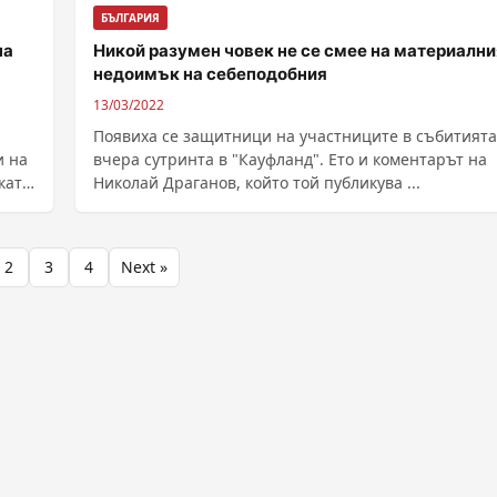
БЪЛГАРИЯ
на
Никой разумен човек не се смее на материални
недоимък на себеподобния
13/03/2022
Появиха се защитници на участниците в събитията
и на
вчера сутринта в "Кауфланд". Ето и коментарът на
Николай Драганов, който той публикува ...
2
3
4
Next »