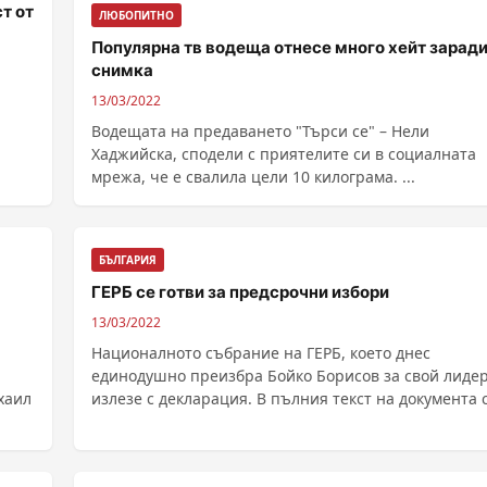
ст от
ЛЮБОПИТНО
Популярна тв водеща отнесе много хейт зарад
снимка
13/03/2022
Водещата на предаването "Търси се" – Нели
Хаджийска, сподели с приятелите си в социалната
мрежа, че е свалила цели 10 килограма. ...
БЪЛГАРИЯ
ГЕРБ се готви за предсрочни избори
13/03/2022
Националното събрание на ГЕРБ, което днес
единодушно преизбра Бойко Борисов за свой лиде
хаил
излезе с декларация. В пълния текст на документа се
казва: ......