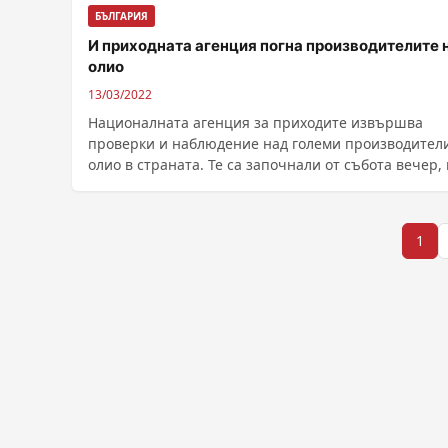
БЪЛГАРИЯ
И приходната агенция погна производителите 
олио
13/03/2022
Националната агенция за приходите извършва
проверки и наблюдение над големи производител
олио в страната. Те са започнали от събота вечер, като
......
Разделяне
1
на
публикациите
на
страници