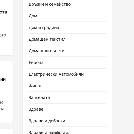
Връзки и семейство
ста
Дом
Дом и градина
ото
Домашен текстил
Домашни съвети
Европа
Електрически Автомобили
сии
Живот
За жената
ас
на
Здраве
...
Здраве и добавки
Здраве и лайфстайл