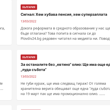
БЪЛГАРИЯ
Сигнал: Хем хубава пенсия, хем суперзаплата
13/03/2022
Докога реформата в средното образование у нас щ
бъде отлагана? Това попита в сигнала си до
Plovdiv24.bg редовен читател на медията ни. Повод
...
БЪЛГАРИЯ
За останалите без „евтино“ олио: Ще има още е
„луда събота“
13/03/2022
Не губи кураж, ще има следващ тираж! От голяма
..
хранителна верига обещават още една "луда събота
на 19 март пак ще има промоционално олио. ......