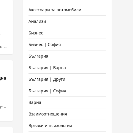
Аксесоари за автомобили
Анализи
Бизнес
е
Бизнес | София
ът
България
България | Варна
дна
България | Други
България | София
Варна
“ –
Взаимоотношения
Връзки и психология