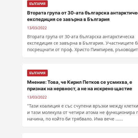
БЪЛГАРИЯ
Втората група от 30-ата българска антарктич
експедиция се завърна в България
13/03/2022
Втората група от 30-ата българска антарктическа
експедиция се завърна в България. Участниците 
посрещнати от проф. Христо Пимпирев, ръководи
......
БЪЛГАРИЯ
Мнение: Това, че Кирил Петков се усмихва, е
признак на нервност, а не на искрено щастие
13/03/2022
"Тази коалиция е със счупени връзки между клетк
и тази молекула от четири атома не функционира 
начина, по който би трябвало. Има вече ......