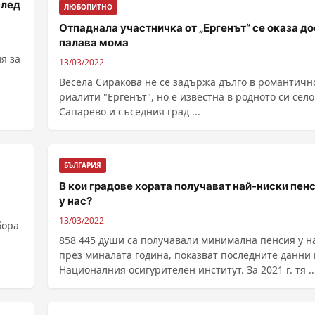
след
ЛЮБОПИТНО
Отпаднала участничка от „Ергенът“ се оказа до
палава мома
я за
13/03/2022
Весела Сиракова не се задържа дълго в романтичн
риалити "Ергенът", но е известна в родното си село
Сапарево и съседния град ...
БЪЛГАРИЯ
В кои градове хората получават най-ниски пен
у нас?
13/03/2022
бора
858 445 души са получавали минимална пенсия у н
през миналата година, показват последните данни 
Националния осигурителен институт. За 2021 г. тя ...