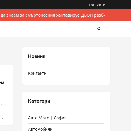
Контакти
 да знаем за смъртоносния хантавирус
ГДБОП разби международе
Новини
Контакти
на
Категори
 с
силев. В ......
Авто Мото | София
Автомобили