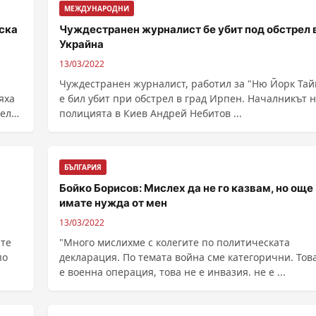
МЕЖДУНАРОДНИ
еска
Чуждестранен журналист бе убит под обстрел 
Украйна
13/03/2022
Чуждестранен журналист, работил за "Ню Йорк Тай
бяха
е бил убит при обстрел в град Ирпен. Началникът на
тел
полицията в Киев Андрей Небитов ...
БЪЛГАРИЯ
Бойко Борисов: Мислех да не го казвам, но още
имате нужда от мен
13/03/2022
ите
"Много мислихме с колегите по политическата
по
декларация. По темата война сме категорични. Тов
е военна операция, това не е инвазия. не е ...