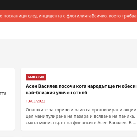
е посланици след инцидента с флотилията
Всичко, което трябва
БЪЛГАРИЯ
Асен Василев посочи кога народът ще ги обеси 
най-близкия уличен стълб
тта
13/03/2022
Опашките за гориво и олио са организирани акции
цел манипулиране на пазара и всяване на паника,
смята министърът на финансите Асен Ва