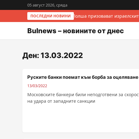
05 август 2026, сряда
Италия и Полша призовават израелскит
ПОСЛЕДНИ НОВИНИ
Bulnews – новините от днес
Ден:
13.03.2022
Руските банки поемат към борба за оцеляване
13/03/2022
Московските банкери били неподготвени за скорос
на удара от западните санкции