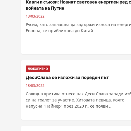
Кавги и съюзи: Новият световен енергиен ред 
войната на Путин
13/03/2022
Русия, като заплашва да задържи износа на енерги
Европа, се приближава до Китай
ЛЮБОПИТНО
ДесиСлава се изложи за пореден път
13/03/2022
Солидна критика отнесе пак Деси Слава заради из
си на тоалет за участие. Хитовата певица, която
напусна "Пайнер" през 2020 г., се появи ...