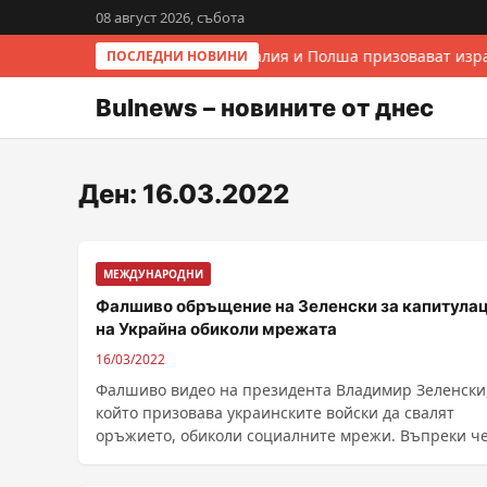
08 август 2026, събота
Италия и Полша призовават изра
ПОСЛЕДНИ НОВИНИ
Bulnews – новините от днес
Ден:
16.03.2022
МЕЖДУНАРОДНИ
Фалшиво обръщение на Зеленски за капитула
на Украйна обиколи мрежата
16/03/2022
Фалшиво видео на президента Владимир Зеленски
който призовава украинските войски да свалят
оръжието, обиколи социалните мрежи. Въпреки че
устните ......