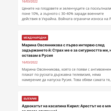
16/03/2022
Цените на плодовете и зеленчуците са поскъпнали
поне 10%, а зърното с 30-40% заради военните
действия в Украйна. Войната ограничи износа на 
и Украйна, които са сред най-големите производи
и износители на зърнени кул...
МЕЖДУНАРОДНИ
Марина Овсянникова с първо интервю след
задържането й: Страх ме е за сигурността ми, 
оставам в Русия
16/03/2022
Марина Овсянникова, която се появи с антивоене
плакат по руската държавна телевизия, няма
намерение да напуска Русия. Това обяви самата тя,
......
БЪЛГАРИЯ
Адвокатът на касапина Кирил: Арестът не е мя