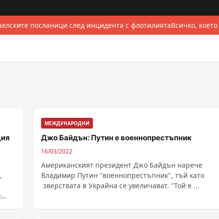
елските посланици след инцидента с флотилията
Всичко, което
МЕЖДУНАРОДНИ
ция
Джо Байдън: Путин е военнопрестъпник
16/03/2022
Американският президент Джо Байдън нарече
,
Владимир Путин "военнопрестъпник", тъй като
зверствата в Украйна се увеличават. "Той е ...