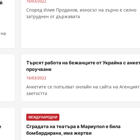
16/03/2022
й
Според Илия Проданов, износът на зърно е силно
затруднен от държавата
 на
Търсят работа на бежанците от Украйна с анке
проучване
16/03/2022
Анкетите се попълват онлайн на сайта на Агенцият
заетостта
МЕЖДУНАРОДНИ
е
Сградата на театъра в Мариупол е била
бомбардирана, има жертви