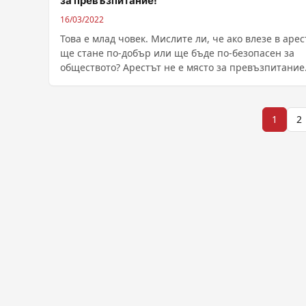
за превъзпитание!
16/03/2022
Това е млад човек. Мислите ли, че ако влезе в арес
ще стане по-добър или ще бъде по-безопасен за
обществото? Арестът не е място за превъзпитание. .
Разделяне
1
2
на
публикациите
на
страници