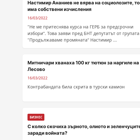
Настимир Ананиев не вярва на социолозите, то
има собствени изчисления
16/03/2022
"Не ме притеснява курса на ГЕРБ за предсрочни
избори“. Това заяви пред БНТ депутатът от групата
"Продължаваме промяната“ Настимир ...
Митничари хванаха 100 кг тютюн за наргиле на
Лесово
16/03/2022
Контрабандата била скрита в турски камион
БИЗНЕС
С колко скочиха зърното, олиото и зеленчуцит
заради войната?