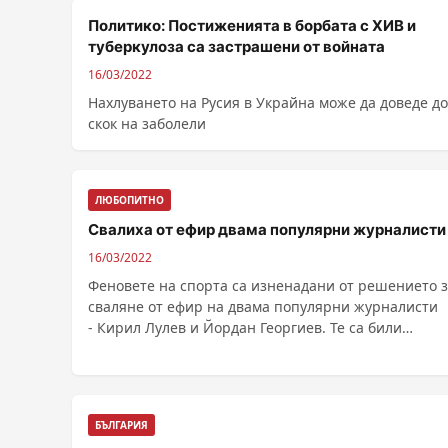
Политико: Постиженията в борбата с ХИВ и
туберкулоза са застрашени от войната
16/03/2022
Нахлуването на Русия в Украйна може да доведе до
скок на заболели
ЛЮБОПИТНО
Свалиха от ефир двама популярни журналисти
16/03/2022
Феновете на спорта са изненадани от решението 
сваляне от ефир на двама популярни журналисти
- Кирил Лулев и Йордан Георгиев. Те са били
привикани ......
БЪЛГАРИЯ