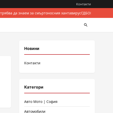
Контакти
 трябва да знаем за смъртоносния хантавирус
ГДБОП разби межд
Новини
Контакти
Категори
Авто Мото | София
Автомобили