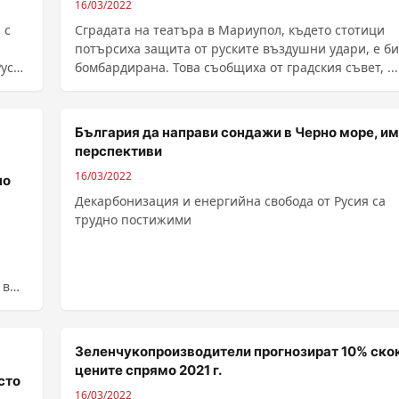
16/03/2022
 с
Сградата на театъра в Мариупол, където стотици
потърсиха защита от руските въздушни удари, е б
Русия
бомбардирана. Това съобщиха от градския съвет, ....
тели
България да направи сондажи в Черно море, и
перспективи
16/03/2022
но
Декарбонизация и енергийна свобода от Русия са
трудно постижими
н
 в
Зеленчукопроизводители прогнозират 10% скок
цените спрямо 2021 г.
сто
16/03/2022