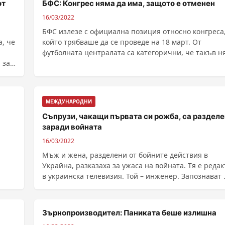
от
БФС: Конгрес няма да има, защото е отменен
16/03/2022
БФС излезе с официална позиция относно конгреса
, че
който трябваше да се проведе на 18 март. От
футболната централата са категорични, че такъв н
 за
да ......
МЕЖДУНАРОДНИ
Съпрузи, чакащи първата си рожба, са раздел
заради войната
16/03/2022
Мъж и жена, разделени от бойните действия в
Украйна, разказаха за ужаса на войната. Тя е редактор
в украинска телевизия. Той – инженер. Запознават ...
Зърнопроизводител: Паниката беше излишна