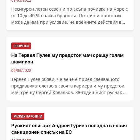
09/03/2022
Несигурен летен сезон и по-скъпа почивка на море с
от 10 до 40 % очаква браншът. По-точни прогнози
може да има при условие, че военните действия в
......
СПОРТНИ
На Тервел Пулев му предстои мач срещу голям
шампион
09/03/2022
Тервел Пулев обяви, че вече е приел следващото
предизвикателство в своята кариера и му предстои
мач срещу Сергей Ковальов. 38-годишният руснак е
бивш ......
МЕЖДУНАРОДНИ
Руският олигарх Андрей Гуриев попадна в новия
санкционен списък на ЕС