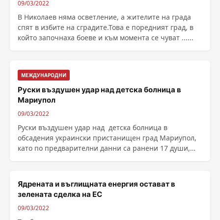
09/03/2022
В Николаев няма осветление, а жителите на града
спят в избите на сградите.Това е поредният град, в
който започнаха боеве и към момента се чуват ......
МЕЖДУНАРОДНИ
Руски въздушен удар над детска болница в
Мариупол
09/03/2022
Руски въздушен удар над детска болница в
обсадения украински пристанищен град Мариупол,
като по предварителни данни са ранени 17 души,
съобщи Павло ......
Ядрената и въглищната енергия остават в
зелената сделка на ЕС
09/03/2022