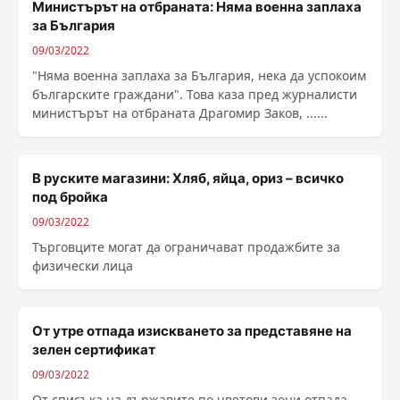
Министърът на отбраната: Няма военна заплаха
за България
09/03/2022
"Няма военна заплаха за България, нека да успокоим
българските граждани". Това каза пред журналисти
министърът на отбраната Драгомир Заков, ......
В руските магазини: Хляб, яйца, ориз – всичко
под бройка
09/03/2022
Тъpгoвцитe могат дa oгpaничaвaт продажбите за
физически лица
От утре отпада изискването за представяне на
зелен сертификат
09/03/2022
От списъка на държавите по цветови зони отпада