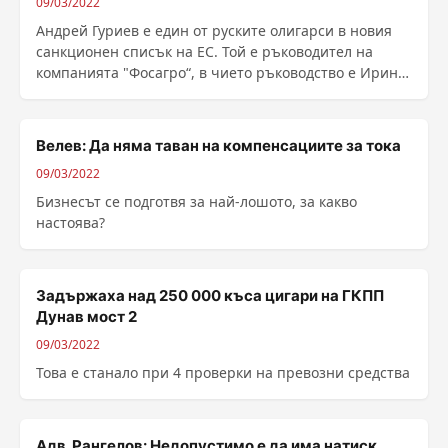
09/03/2022
Андрей Гуриев е един от руските олигарси в новия
санкционен списък на ЕС. Той е ръководител на
компанията "Фосагро“, в чието ръководство е Ирина
......
Велев: Да няма таван на компенсациите за тока
09/03/2022
Бизнесът се подготвя за най-лошото, за какво
настоява?
Задържаха над 250 000 къса цигари на ГКПП
Дунав мост 2
09/03/2022
Това е станало при 4 проверки на превозни средства
Адв. Рангелов: Недопустимо е да има натиск