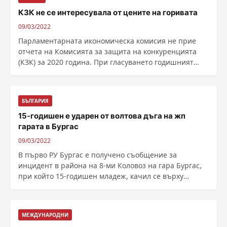
КЗК не се интересувала от цените на горивата
09/03/2022
Парламентарната икономическа комисия не прие
отчета на Комисията за защита на конкуренцията
(КЗК) за 2020 година. При гласуването годишният
доклад на регулатора по конкуренцията получи само
5 гласа "за", 9 "против" и 2 "въздърж...
БЪЛГАРИЯ
15-годишен е ударен от волтова дъга на жп
гарата в Бургас
09/03/2022
В първо РУ Бургас е получено съобщение за
инцидент в района на 8-ми Коловоз на гара Бургас,
при който 15-годишен младеж, качил се върху
цистерна, е ......
МЕЖДУНАРОДНИ