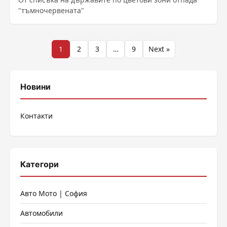
"тъмночервената"
Разделяне
1
2
3
…
9
Next »
на
публикациите
Новини
на
Контакти
страници
Категори
Авто Мото | София
Автомобили