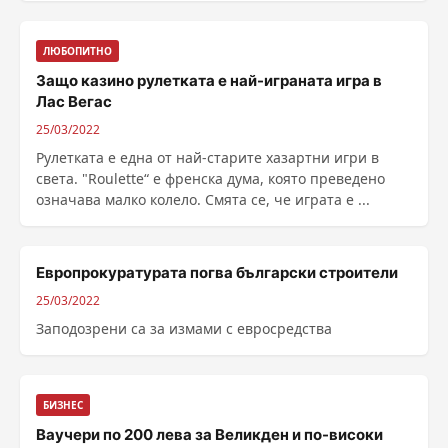
ЛЮБОПИТНО
Защо казино рулетката е най-играната игра в
Лас Вегас
25/03/2022
Рулетката е една от най-старите хазартни игри в
света. "Roulette“ е френска дума, която преведено
означава малко колело. Смята се, че играта е ...
Европрокуратурата погва български строители
25/03/2022
Заподозрени са за измами с евросредства
БИЗНЕС
Ваучери по 200 лева за Великден и по-високи