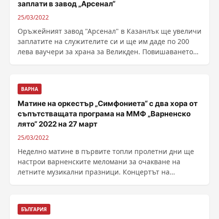
заплати в завод „Арсенал“
25/03/2022
Оръжейният завод "Арсенал" в Казанлък ще увеличи
заплатите на служителите си и ще им даде по 200
лева ваучери за храна за Великден. Повишаването
на възнагражденията е в резултат на успешни
преговори между ръководството на друже...
ВАРНА
Матине на оркестър „Симфониета“ с два хора от
съпътстващата програма на ММФ „Варненско
лято“ 2022 на 27 март
25/03/2022
Неделно матине в първите топли пролетни дни ще
настрои варненските меломани за очакване на
летните музикални празници. Концертът на
оркестър ......
БЪЛГАРИЯ