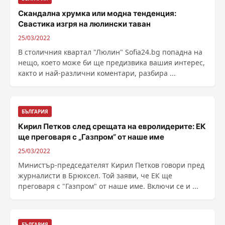
Скандална хрумка или модна тенденция:
Свастика изгря на люлински таван
25/03/2022
В столичния квартал "Люлин" Sofia24.bg попадна на
нещо, което може би ще предизвика вашия интерес,
както и най-различни коментари, разбира ...
БЪЛГАРИЯ
Кирил Петков след срещата на евролидерите: ЕК
ще преговаря с „Газпром“ от наше име
25/03/2022
Министър-председателят Кирил Петков говори пред
журналисти в Брюксел. Той заяви, че ЕК ще
преговаря с "Газпром" от наше име. Включи се и ...
БЪЛГАРИЯ