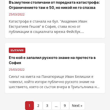
Възмутени столичани от поредната катастрофа:
Ограничението там е 50, но никой не го спазва
25/03/2022
Катастрофа е станала на бул. "Aкадемик Иван
Евстратиев Гешов“ в София, става ясно от
публикации в социалната мрежа Фейсбук.
Инцидентът се е ......
БЪЛГАРИЯ
Ето кой е запалил руското знаме на протеста в
София
25/03/2022
Синът на кмета на Панагюрище Иван Белишки е
човекът, който изгори публично руското знаме на
шествието, което се състоя вчера в Триъгълника на
властта ......
Разделяне
1
2
3
…
9
Next »