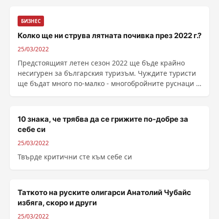
БИЗНЕС
Колко ще ни струва лятната почивка през 2022 г.?
25/03/2022
Предстоящият летен сезон 2022 ще бъде крайно
несигурен за българския туризъм. Чуждите туристи
ще бъдат много по-малко - многобройните руснаци и
украинци този път няма да дойдат заради войната, а
морските ни курорти ще разчитат ...
10 знака, че трябва да се грижите по-добре за
себе си
25/03/2022
Твърде критични сте към себе си
Таткото на руските олигарси Анатолий Чубайс
избяга, скоро и други
25/03/2022