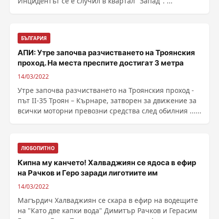
Инцидентът се е случил в квартал "Запад". ...
БЪЛГАРИЯ
АПИ: Утре започва разчистването на Троянския
проход. На места преспите достигат 3 метра
14/03/2022
Утре започва разчистването на Троянския проход -
път II-35 Троян – Кърнаре, затворен за движение за
всички моторни превозни средства след обилния ......
ЛЮБОПИТНО
Кипна му канчето! Халваджиян се ядоса в ефир
на Рачков и Геро заради лиготиите им
14/03/2022
Магърдич Халваджиян се скара в ефир на водещите
на "Като две капки вода" Димитър Рачков и Герасим