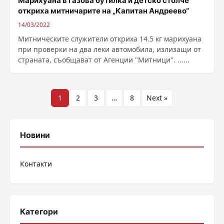
Марихуана в газова бутилка и детско столче
откриха митничарите на „Капитан Андреево“
14/03/2022
Митническите служители откриха 14.5 кг марихуана
при проверки на два леки автомобила, излизащи от
страната, съобщават от Агенции "Митници". ......
Разделяне
1
2
3
…
8
Next »
на
публикациите
Новини
на
Контакти
страници
Категори