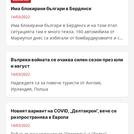
Има блокирани българи в Бердянск
14/03/2022
Има блокирани българи в Бердянск и на този етап
ситуацията там е много тежка. 160 автомобила от
Мариупол днес са избягали от бомбардировките и са
......
Въпреки войната се очаква силен сезон през юли
и август
14/03/2022
Надеждите са за повече туристи от Англия,
Ирландия, Полша
Новият вариант на COVID, „Делтакрон“, вече се
разпространява в Европа
14/03/2022
Той съдържа мутации от "Омикрон" и "Делта"