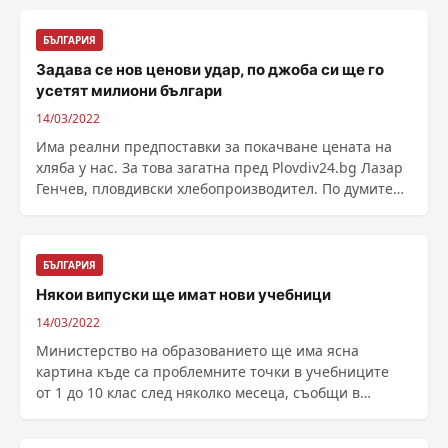
БЪЛГАРИЯ
Задава се нов ценови удар, по джоба си ще го
усетят милиони българи
14/03/2022
Има реални предпоставки за покачване цената на
хляба у нас. За това загатна пред Plovdiv24.bg Лазар
Генчев, пловдивски хлебопроизводител. По думите
......
БЪЛГАРИЯ
Някои випуски ще имат нови учебници
14/03/2022
Министерство на образованието ще има ясна
картина къде са проблемните точки в учебниците
от 1 до 10 клас след няколко месеца, съобщи в
Пловдив ......