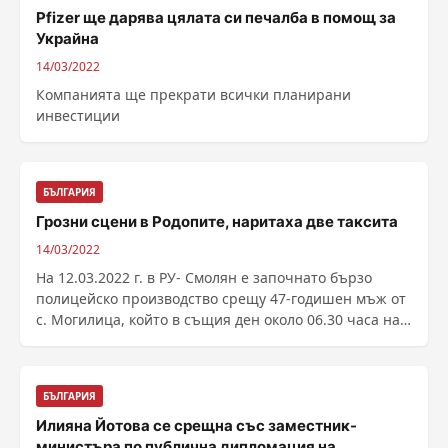
Pfizer ще дарява цялата си печалба в помощ за
Украйна
14/03/2022
Компанията ще прекрати всички планирани
инвестиции
БЪЛГАРИЯ
Грозни сцени в Родопите, наритаха две таксита
14/03/2022
На 12.03.2022 г. в РУ- Смолян е започнато бързо
полицейско производство срещу 47-годишен мъж от
с. Могилица, който в същия ден около 06.30 часа на
...
БЪЛГАРИЯ
Илияна Йотова се срещна със заместник-
министъра по публична дипломация на