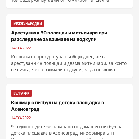
МЕЖДУНАРОДНИ
Арестуваха 50 полицаи и митничари при
разследване за взимане на подкупи
14/03/2022
Косовската прокуратура съобщи днес, че са
арестувани 48 полицаи и двама митничари, за които
се смята, че са взимали подкупи, за да позволят
нелегална ......
БЪЛГАРИЯ
Кошмар с питбул на детска площадка в
Асеновград
14/03/2022
9-годишно дете бе нахапано от домашен питбул на
детска площадка в Асеновград, информира БНТ.