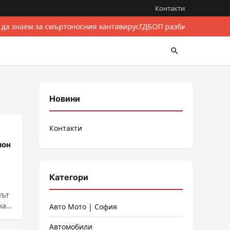
Контакти
 да знаем за смъртоносния хантавирус
ГДБОП разби международе
Новини
Контакти
ион
Категори
нът
на
Авто Мото | София
Автомобили