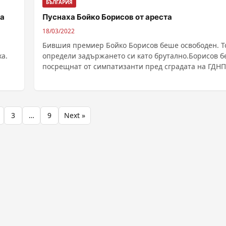
БЪЛГАРИЯ
за
Пуснаха Бойко Борисов от ареста
18/03/2022
Бившия премиер Бойко Борисов беше освободен. Т
а.
определи задържането си като брутално.Борисов 
посрещнат от симпатизанти пред сградата на ГДНП ..
3
…
9
Next »