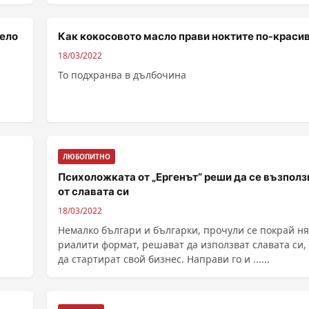
село
Как кокосовото масло прави ноктите по-краси
18/03/2022
То подхранва в дълбочина
ЛЮБОПИТНО
Психоложката от „Ергенът“ реши да се възполз
от славата си
18/03/2022
Немалко българи и българки, прочули се покрай н
риалити формат, решават да използват славата си,
да стартират свой бизнес. Направи го и ......