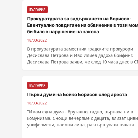
БЪЛГАРИЯ
Прокуратурата за задържането на Борисов:
Евентуално повдигане на обвинение в този мо
би било в нарушение на закона
18/03/2022
В прокуратурата заместник градските прокурори
Десислава Петрова и Иво Илиев дадоха брифинг.
Десислава Петрова заяви, че след 10 часа днес в С
......
БЪЛГАРИЯ
Първи думи на Бойко Борисов след ареста
18/03/2022
"Имам една дума - брутално, гадно, върнаха ни в
комунизма. Снощи вечеряме с децата, влизат циви
униформени, наемни лица, разтършуваха цялата ...