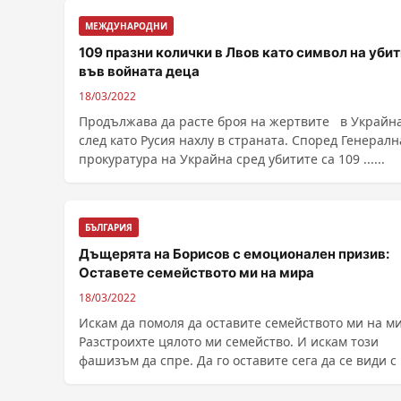
МЕЖДУНАРОДНИ
109 празни колички в Лвов като символ на уби
във войната деца
18/03/2022
Продължава да расте броя на жертвите в Украйна
след като Русия нахлу в страната. Според Генералн
прокуратура на Украйна сред убитите са 109 ......
БЪЛГАРИЯ
Дъщерята на Борисов с емоционален призив:
Оставете семейството ми на мира
18/03/2022
Искам да помоля да оставите семейството ми на м
Разстроихте цялото ми семейство. И искам този
фашизъм да спре. Да го оставите сега да се види с ..