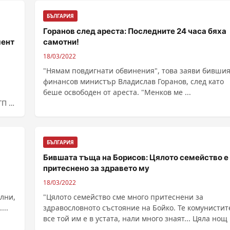
БЪЛГАРИЯ
Горанов след ареста: Последните 24 часа бяха
мент
самотни!
18/03/2022
"Нямам повдигнати обвинения", това заяви бивши
финансов министър Владислав Горанов, след като
беше освободен от ареста. "Менков ме ...
ГП е
БЪЛГАРИЯ
Бившата тъща на Борисов: Цялото семейство е
притеснено за здравето му
18/03/2022
лни,
"Цялото семейство сме много притеснени за
...
здравословното състояние на Бойко. Те комунистит
все той им е в устата, нали много знаят... Цяла нощ ..