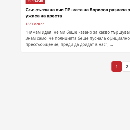
БЪЛГАРИЯ
Със сълзи на очи ПР-ката на Борисов разказа 
ужаса на ареста
18/03/2022
"Нямам идея, не ми беше казано за какво тършувах
Знам само, че полицията беше пуснала официално
прессъобщение, преди да дойдат в нас", ...
Разделяне
1
2
на
публикациите
на
страници