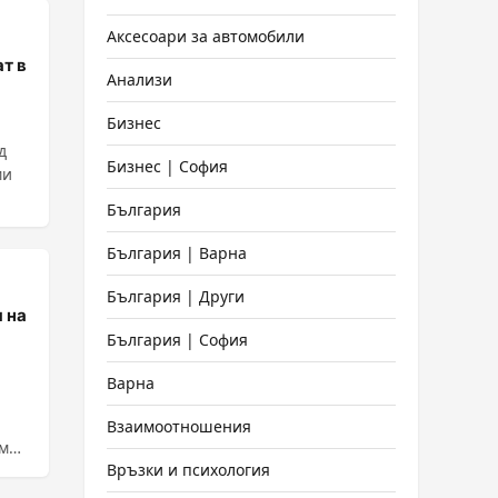
Аксесоари за автомобили
т в
Анализи
Бизнес
д
Бизнес | София
ми
България
България | Варна
България | Други
 на
България | София
Варна
Взаимоотношения
ам
Връзки и психология