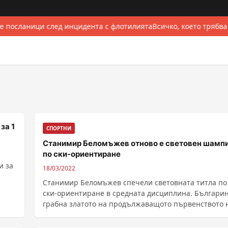
е посланици след инцидента с флотилията
Всичко, което трябва
за 1
СПОРТНИ
Станимир Беломъжев отново е световен шамп
по ски-ориентиране
и за
18/03/2022
Станимир Беломъжев спечели световната титла по
ски-ориентиране в средната дисциплина. Българи
грабна златото на продължаващото първенството 
......