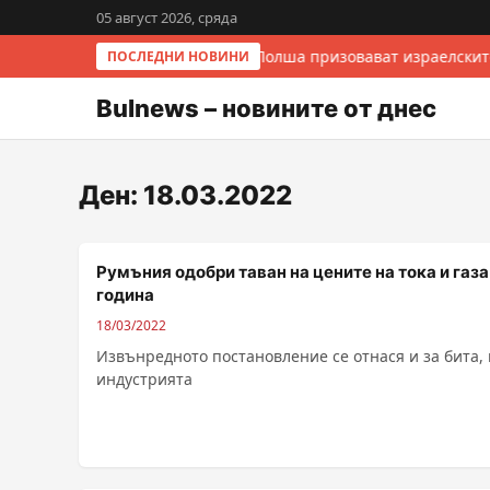
05 август 2026, сряда
Италия и Полша призовават израелскит
ПОСЛЕДНИ НОВИНИ
Bulnews – новините от днес
Ден:
18.03.2022
Румъния одобри таван на цените на тока и газа 
година
18/03/2022
Извънредното постановление се отнася и за бита, 
индустрията