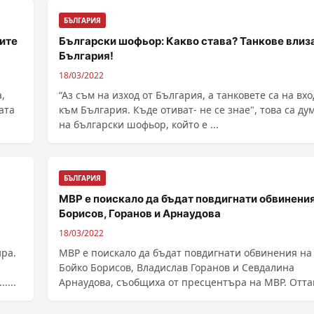
БЪЛГАРИЯ
тите
Български шофьор: Какво става? Танкове влиза
България!
18/03/2022
,
“Аз съм на изход от България, а танковете са на вхо
ата
към България. Къде отиват- не се знае", това са ду
на български шофьор, който е ...
БЪЛГАРИЯ
МВР е поискало да бъдат повдигнати обвинения
Борисов, Горанов и Арнаудова
18/03/2022
ира.
МВР е поискало да бъдат повдигнати обвинения на
Бойко Борисов, Владислав Горанов и Севдалина
....
Арнаудова, съобщиха от пресцентъра на МВР. Отт
......