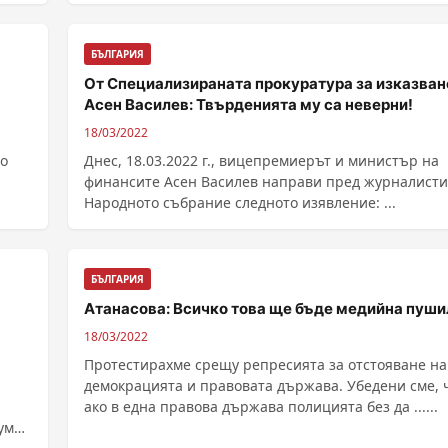
БЪЛГАРИЯ
От Специализираната прокуратура за изказван
Асен Василев: Твърденията му са неверни!
18/03/2022
ко
Днес, 18.03.2022 г., вицепремиерът и министър на
финансите Асен Василев направи пред журналисти
Народното събрание следното изявление: ...
БЪЛГАРИЯ
Атанасова: Всичко това ще бъде медийна пуши
18/03/2022
Протестирахме срещу репресията за отстояване на
демокрацията и правовата държава. Убедени сме, 
ако в една правова държава полицията без да ......
думи