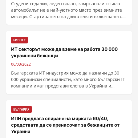
Студени седалки, леден волан, замръзнали стъкла –
автомобилът не е най-уютното място през зимните
месеци. Стартирането на двигателя и включването
на отоплението не е достатъчно за бързото
"размразяване" на колата, а на вс...
БИЗНЕС
ИТ секторът може да вземе на работа 30 000
украински бежанци
06/03/2022
Българската ИТ индустрия може да назначи до 30
000 украински специалисти, като много български IT
компании имат представителства в Украйна и
изразяват готовност да осигурят работа у нас на
служителите си оттам. ИТ секторът търс...
БЪЛГАРИЯ
ИПИ предлага спиране на мярката 60/40,
средствата да се пренасочат за бежанците от
Украйна