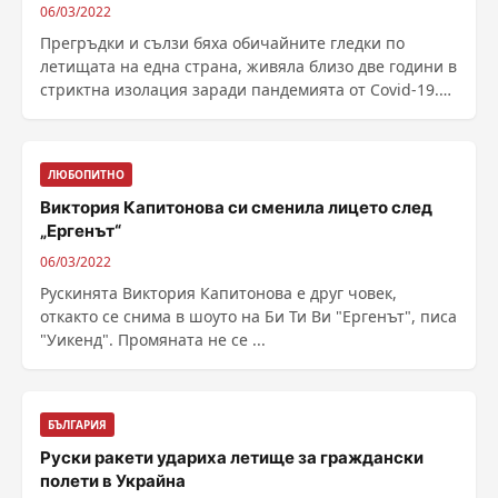
06/03/2022
Прегръдки и сълзи бяха обичайните гледки по
летищата на една страна, живяла близо две години в
стриктна изолация заради пандемията от Covid-19.
......
ЛЮБОПИТНО
Виктория Капитонова си сменила лицето след
„Ергенът“
06/03/2022
Рускинята Виктория Капитонова е друг човек,
откакто се снима в шоуто на Би Ти Ви "Ергенът", писа
"Уикенд". Промяната не се ...
БЪЛГАРИЯ
Руски ракети удариха летище за граждански
полети в Украйна