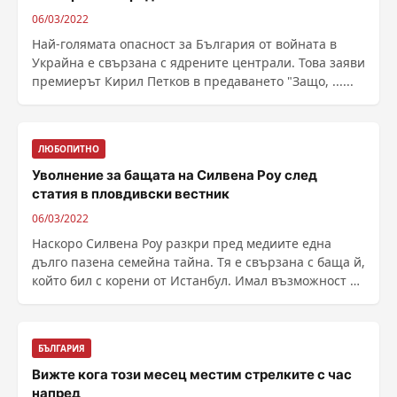
06/03/2022
Най-голямата опасност за България от войната в
Украйна е свързана с ядрените централи. Това заяви
премиерът Кирил Петков в предаването "Защо, ......
ЛЮБОПИТНО
Уволнение за бащата на Силвена Роу след
статия в пловдивски вестник
06/03/2022
Наскоро Силвена Роу разкри пред медиите една
дълго пазена семейна тайна. Тя е свързана с баща й,
който бил с корени от Истанбул. Имал възможност на
......
БЪЛГАРИЯ
Вижте кога този месец местим стрелките с час
напред