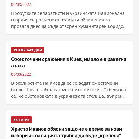
06/03/2022
Проруските сепаратисти и украинската Национална
гвардия си размениха взаимни обвинения за
провала днес да бъде отворен хуманитарен коридор
за ......
МЕЖДУНАРОДНИ
Ожесточени сражения в Киев, имало е и ракетна
атака
06/03/2022
В околностите на Киев днес се водят ожесточени
боеве. Това съобщават местните жители. Отбелязва
се, че обстановката в украинската столица, въпреки
......
БЪЛГАРИЯ
Христо Иванов обясни защо не е време за нови
избори и коалицията трябва да бъде „крепена“