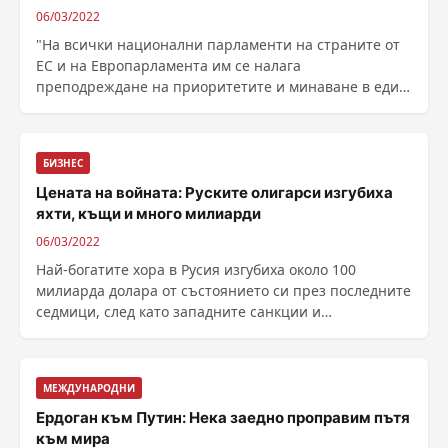
06/03/2022
"На всички национални парламенти на страните от
ЕС и на Европарламента им се налага
преподреждане на приоритетите и минаване в един
полувоенен ......
БИЗНЕС
Цената на войната: Руските олигарси изгубиха
яхти, къщи и много милиарди
06/03/2022
Най-богатите хора в Русия изгубиха около 100
милиарда долара от състоянието си през последните
седмици, след като западните санкции и
конфискации започнаха да дават резултат.
Икономическите сътресения около нахлуването на
прези...
МЕЖДУНАРОДНИ
Ердоган към Путин: Нека заедно проправим пътя
към мира