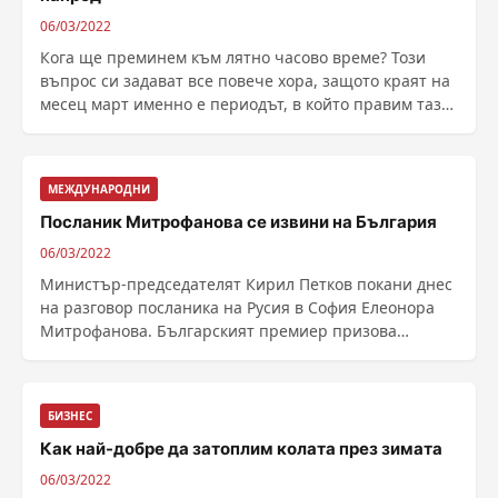
06/03/2022
Кога ще преминем към лятно часово време? Този
въпрос си задават все повече хора, защото краят на
месец март именно е периодът, в който правим тази
......
МЕЖДУНАРОДНИ
Посланик Митрофанова се извини на България
06/03/2022
Министър-председателят Кирил Петков покани днес
на разговор посланика на Русия в София Елеонора
Митрофанова. Българският премиер призова
първия руски ......
БИЗНЕС
Как най-добре да затоплим колата през зимата
06/03/2022