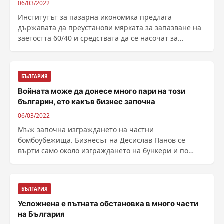
06/03/2022
Институтът за пазарна икономика предлага
държавата да преустанови мярката за запазване на
заетостта 60/40 и средствата да се насочат за
подкрепа на ......
БЪЛГАРИЯ
Войната може да донесе много пари на този
българин, ето какъв бизнес започна
06/03/2022
Mъж започна изграждането на частни
бомбоубежища. Бизнесът на Десислав Панов се
върти само около изграждането на бункери и по
негови думи от ......
БЪЛГАРИЯ
Усложнена е пътната обстановка в много части
на България