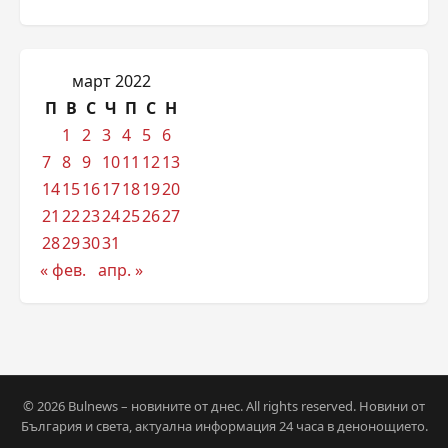
март 2022
П
В
С
Ч
П
С
Н
1
2
3
4
5
6
7
8
9
10
11
12
13
14
15
16
17
18
19
20
21
22
23
24
25
26
27
28
29
30
31
« фев.
апр. »
© 2026 Bulnews – новините от днес. All rights reserved. Новини от
България и света, актуална информация 24 часа в денонощието.