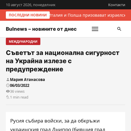
10 август 2026, понеделник
Контакти
Италия и Полша призовават израелскит
ПОСЛЕДНИ НОВИНИ
Bulnews – новините от днес
МЕЖДУНАРОДНИ
Съветът за национална сигурност
на Украйна излезе с
предупреждение
Мария Атанасова
06/03/2022
36 views
1 min read
Русия събира войски, за да обкръжи
украинския град Днипро (бившия град