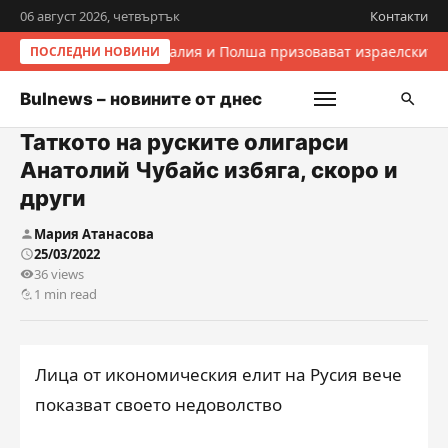
06 август 2026, четвъртък
Контакти
Италия и Полша призовават израелските 
ПОСЛЕДНИ НОВИНИ
Bulnews – новините от днес
Таткото на руските олигарси
Анатолий Чубайс избяга, скоро и
други
Мария Атанасова
25/03/2022
36 views
1 min read
Лица от икономическия елит на Русия вече
показват своето недоволство