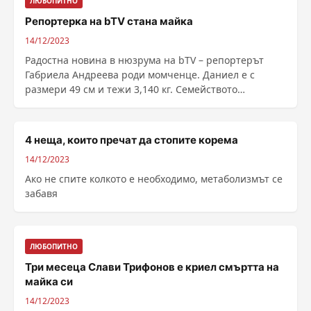
ЛЮБОПИТНО
Репортерка на bTV стана майка
14/12/2023
Радостна новина в нюзрума на bTV – репортерът
Габриела Андреева роди момченце. Даниел е с
размери 49 см и тежи 3,140 кг. Семейството
благодари на ......
4 неща, които пречат да стопите корема
14/12/2023
Ако не спите колкото е необходимо, метаболизмът се
забавя
ЛЮБОПИТНО
Три месеца Слави Трифонов е криел смъртта на
майка си
14/12/2023