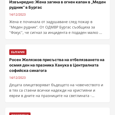
Извънредно: Жена загина в огнен капан в „Меден
рудник“ в Бургас
14/12/2023
Жена е починала от задушаване след пожар в
"Меден рудник“. От ОДМВР Бургас съобщиха за
"Фокус", че сигнал за инцидента е подаден малко ...
БЪЛГАРИЯ
Росен Желязков присъства на отбелязването на
осмия ден на празника Ханука в Централната
софийска синагога
14/12/2023
Децата олицетворяват бъдещето на човечеството и
в тях са стаени всички надежди на християни и
евреи в дните на празниците на светлината -
Рождество ......