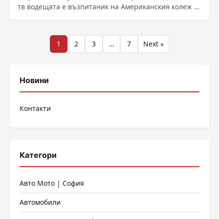
тв водещата е възпитаник на Американския колеж в
......
Разделяне
1
2
3
…
7
Next »
на
публикациите
Новини
на
Контакти
страници
Категори
Авто Мото | София
Автомобили