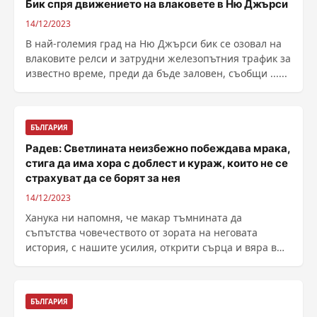
Бик спря движението на влаковете в Ню Джърси
14/12/2023
В най-големия град на Ню Джърси бик се озовал на
влаковите релси и затрудни железопътния трафик за
известно време, преди да бъде заловен, съобщи ......
БЪЛГАРИЯ
Радев: Светлината неизбежно побеждава мрака,
стига да има хора с доблест и кураж, които не се
страхуват да се борят за нея
14/12/2023
Ханука ни напомня, че макар тъмнината да
съпътства човечеството от зората на неговата
история, с нашите усилия, открити сърца и вяра в
доброто, ние ......
БЪЛГАРИЯ