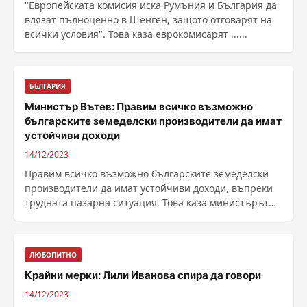
"Европейската комисия иска Румъния и България да
влязат пълноценно в Шенген, защото отговарят на
всички условия". Това каза еврокомисарят ......
БЪЛГАРИЯ
Министър Вътев: Правим всичко възможно
българските земеделски производители да имат
устойчиви доходи
14/12/2023
Правим всичко възможно българските земеделски
производители да имат устойчиви доходи, въпреки
трудната пазарна ситуация. Това каза министърът
на ......
ЛЮБОПИТНО
Крайни мерки: Лили Иванова спира да говори
14/12/2023