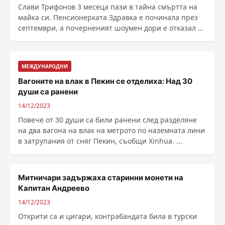
Слави Трифонов 3 месеца пази в тайна смъртта на
майка си. Пенсионерката Здравка е починала през
септември, а почерненият шоумен дори е отказал да
......
МЕЖДУНАРОДНИ
Вагоните на влак в Пекин се отделиха: Над 30
души са ранени
14/12/2023
Повече от 30 души са били ранени след разделяне
на два вагона на влак на метрото по наземната лини
в затрупания от сняг Пекин, съобщи Xinhua. ...
Митничари задържаха старинни монети на
Капитан Андреево
14/12/2023
Открити са и цигари, контрабандата била в турски