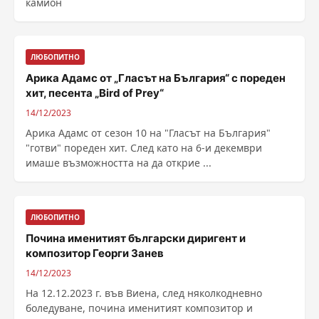
камион
ЛЮБОПИТНО
Арика Адамс от „Гласът на България“ с пореден
хит, песента „Bird of Prey“
14/12/2023
Арика Адамс от сезон 10 на "Гласът на България"
"готви" пореден хит. След като на 6-и декември
имаше възможността на да открие ...
ЛЮБОПИТНО
Почина именитият български диригент и
композитор Георги Занев
14/12/2023
На 12.12.2023 г. във Виена, след няколкодневно
боледуване, почина именитият композитор и