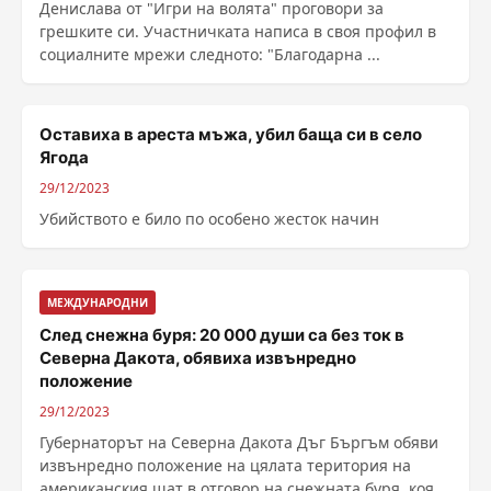
Денислава от "Игри на волята" проговори за
грешките си. Участничката написа в своя профил в
социалните мрежи следното: "Благодарна ...
Оставиха в ареста мъжа, убил баща си в село
Ягода
29/12/2023
Убийството е било по особено жесток начин
МЕЖДУНАРОДНИ
След снежна буря: 20 000 души са без ток в
Северна Дакота, обявиха извънредно
положение
29/12/2023
Губернаторът на Северна Дакота Дъг Бъргъм обяви
извънредно положение на цялата територия на
американския щат в отговор на снежната буря, която