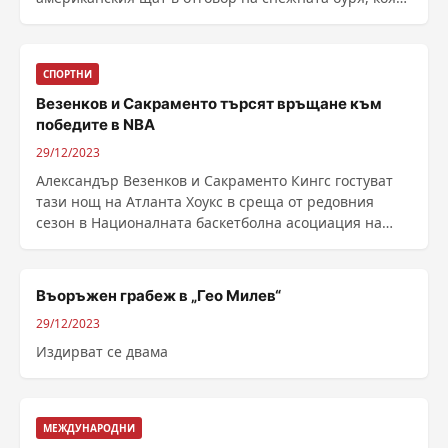
остави ......
СПОРТНИ
Везенков и Сакраменто търсят връщане към
победите в NBA
29/12/2023
Александър Везенков и Сакраменто Кингс гостуват
тази нощ на Атланта Хоукс в среща от редовния
сезон в Националната баскетболна асоциация на
САЩ и ......
Въоръжен грабеж в „Гео Милев“
29/12/2023
Издирват се двама
МЕЖДУНАРОДНИ