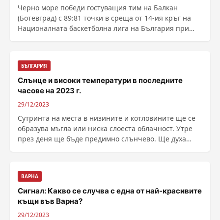
Черно море победи гостуващия тим на Балкан
(Ботевград) с 89:81 точки в среща от 14-ия кръг на
Националната баскетболна лига на България при
мъжете. ......
БЪЛГАРИЯ
Слънце и високи температури в последните
часове на 2023 г.
29/12/2023
Сутринта на места в низините и котловините ще се
образува мъгла или ниска слоеста облачност. Утре
през деня ще бъде предимно слънчево. Ще духа
слаб, ......
ВАРНА
Сигнал: Какво се случва с една от най-красивите
къщи във Варна?
29/12/2023