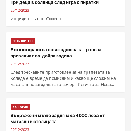
Три деца в болница след игра с пиратки
29/12/2023
Инциденттъ е от Сливен
ЛЮБОПИТНО
Ето кои храни на новогодишната трапеза
привличат по-добра година
29/12/2023
След трескавите приготовления на трапезата за
Коледа е време да помислим и какво ще сложим на
масата в новогодишната вечер. Ястията за Нова
година ......
БЪЛГАРИЯ
Въоръжени мъже задигнаха 4000 лева от
магазин в столицата
29/12/2023