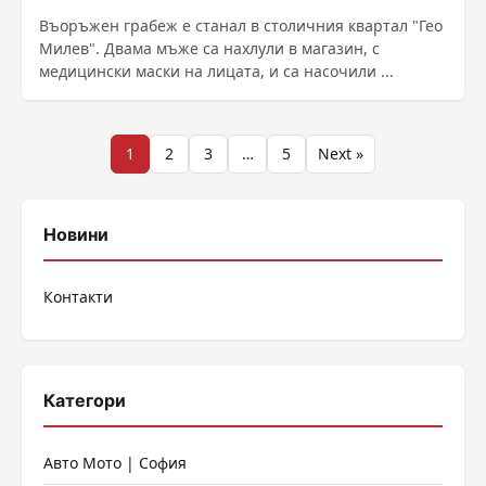
Въоръжен грабеж е станал в столичния квартал "Гео
Милев". Двама мъже са нахлули в магазин, с
медицински маски на лицата, и са насочили ...
Разделяне
1
2
3
…
5
Next »
на
публикациите
Новини
на
Контакти
страници
Категори
Авто Мото | София