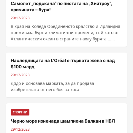
Самолет „подскача“ по пистата на „Хийтроу“,
причината – буря!
29/12/2023
В края на Коледа Обединеното кралство и Ирландия
преживяха бурни климатични промени, тъй като от
Атлантическия океан в страните нахлу бурята ......
Наследницата на L’Oréal е първата жена с над
$100 млрд.
29/12/2023
Дядо й основава марката, за да продава
изобретената от него боя за коса
СПОРТНИ
Черно море изненада шампиона Балкан в НБЛ
29/12/2023