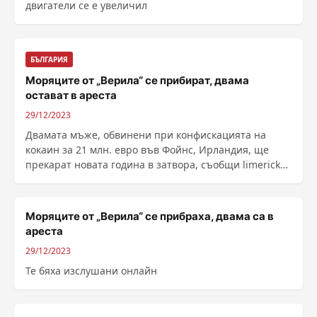
двигатели се е увеличил
БЪЛГАРИЯ
Моряците от „Верила“ се прибират, двама
остават в ареста
29/12/2023
Двамата мъже, обвинени при конфискацията на
кокаин за 21 млн. евро във Фойнс, Ирландия, ще
прекарат новата година в затвора, съобщи limerick
leader. ......
Моряците от „Верила“ се прибраха, двама са в
ареста
29/12/2023
Те бяха изслушани онлайн