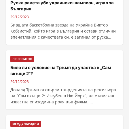
Руска ракета уби украински шампион, играл за
България
29/12/2023
Бившата баскетболна звезда на Украйна Виктор
Кобзистий, който игра в България и остави отлични
впечатления с качествата си, е загинал от руска
ракета ......
ЛЮБОПИТНО
Било ли е условие на Тръмп да участва в „Сам
вкъщи 2“?
29/12/2023
Доналд Тръмп отхвърли твърденията на режисьора
на "Сам вкъщи 2: Изгубен в Ню Йорк", че е изискал
известна епизодична роля във филма. ...
МЕЖДУНАРОДНИ