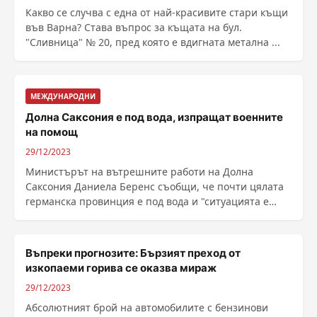
Какво се случва с една от най-красивите стари къщи
във Варна? Става въпрос за къщата на бул.
"Сливница" № 20, пред която е вдигната метална ...
МЕЖДУНАРОДНИ
Долна Саксония е под вода, изпращат военните
на помощ
29/12/2023
Министърът на вътрешните работи на Долна
Саксония Даниела Беренс съобщи, че почти цялата
германска провинция е под вода и "ситуацията е
много ......
Въпреки прогнозите: Бързият преход от
изкопаеми горива се оказва мираж
29/12/2023
Абсолютният брой на автомобилите с бензинови