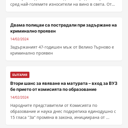
сред най-големите износители на вино в света. От
1961 г. страната е сред първите 15 държави
износители по този показател, като през 1975 г...
Двама полицаи са пострадали при задържане на
криминално проявен
14/02/2024
Задържаният 47-годишен мъж от Велико Търново е
криминално проявен
БЪЛГАРИЯ
Втори шанс за явяване на матурата – вход за ВУЗ
бе прието от комисията по образование
14/02/2024
Народните представители от Комисията по
образование и наука днес подкрепиха единодушно с
15 гласа "За“ промяна в закона, инициирана от ...