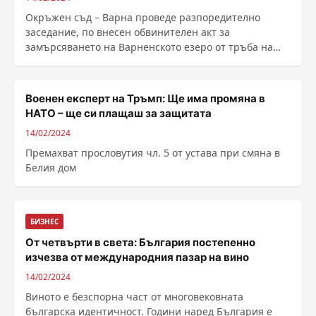
Окръжен съд – Варна проведе разпоредително
заседание, по внесен обвинителен акт за
замърсяването на Варненското езеро от тръба на
канализацията, ......
Военен експерт на Тръмп: Ще има промяна в
НАТО – ще си плащаш за защитата
14/02/2024
Премахват прословутия чл. 5 от устава при смяна в
Белия дом
БИЗНЕС
От четвърти в света: България постепенно
изчезва от международния пазар на вино
14/02/2024
Виното е безспорна част от многовековната
българска идентичност. Години наред България е