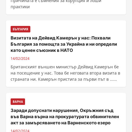
Причината е съмнения за корупция и лоши
практики
БЪЛГАРИЯ
Визитата на Дейвид Камерън у нас: Похвали
България за помощта за Украйна и ни определи
като ценен съюзник в НАТО
14/02/2024
Британският външен министър Дейвид Камерън бе
на посещение у нас. Това бе неговата втора визита в
страната ни. Камерън пристига за първи път в ......
ВАРНА
Заради допуснати нарушения, Окръжния съд
във Варна върна на прокуратурата обвинителен
акт за замърсяването на Варненското езеро
14/02/2024