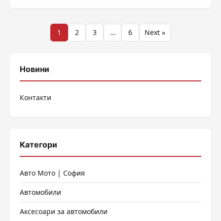
опишат като декадентски, наподобяващ сладък кекс.
Верига пекарни в Япония изпол...
Разделяне
1
2
3
…
6
Next »
на
публикациите
Новини
на
Контакти
страници
Категори
Авто Мото | София
Автомобили
Аксесоари за автомобили