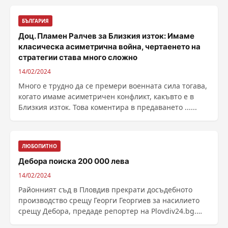
БЪЛГАРИЯ
Доц. Пламен Ралчев за Близкия изток: Имаме
класическа асиметрична война, чертаенето на
стратегии става много сложно
14/02/2024
Много е трудно да се премери военната сила тогава,
когато имаме асиметричен конфликт, какъвто е в
Близкия изток. Това коментира в предаването ......
ЛЮБОПИТНО
Дебора поиска 200 000 лева
14/02/2024
Районният съд в Пловдив прекрати досъдебното
производство срещу Георги Георгиев за насилието
срещу Дебора, предаде репортер на Plovdiv24.bg.
Така ......