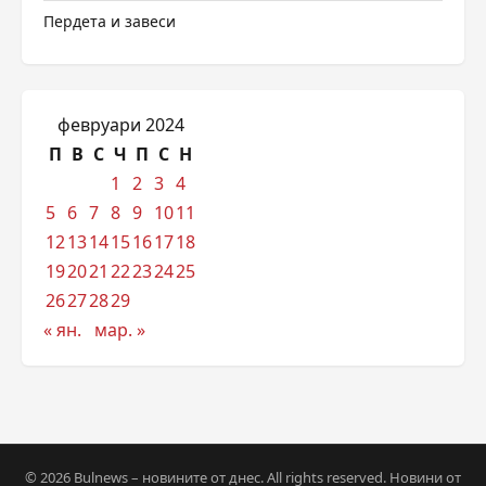
Пердета и завеси
февруари 2024
П
В
С
Ч
П
С
Н
1
2
3
4
5
6
7
8
9
10
11
12
13
14
15
16
17
18
19
20
21
22
23
24
25
26
27
28
29
« ян.
мар. »
© 2026 Bulnews – новините от днес. All rights reserved. Новини от