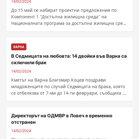
14/02/2024
До 15 май се набират проектни предложения по
Компонент 1 "Достъпна жилищна среда" на
Националната програма за достъпна жилищна среда
и ...
ВАРНА
В Седмицата на любовта: 14 двойки във Варна са
сключили брак
14/02/2024
Кметът на Варна Благомир Коцев поздрави
младоженците по случай Седмицата на брака, която
се отбелязва от 7-ми до 14-ти февруари, съобщиха от
......
Директорът на ОДМВР в Ловеч е временно
отстранен
14/02/2024