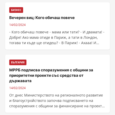
БИЗНЕС
Вечерен виц: Кого обичаш повече
14/02/2024
- Кого обичаш повече - мама или тати? - И двамата! -
Добре! Ако мама отиде в Париж, а тати в Лондон,
тогава ти къде ще отидеш? - В Париж! - Ахааа! И
защо? - Защото в Париж е много романтично. -
Добре... А, ако мама отиде ...
БЪЛГАРИЯ
МРРБ подписва споразумения с общини за
приоритетни проекти със средства от
държавата
14/02/2024
От днес Министерството на регионалното развитие
и благоустройството започва подписването на
споразумения с общини за финансиране на проекти,
......