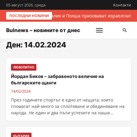
05 август 2026, сряда
Контакти
Италия и Полша призовават израелските 
ПОСЛЕДНИ НОВИНИ
Bulnews – новините от днес
Ден:
14.02.2024
ЛЮБОПИТНО
Йордан Биков – забравеното величие на
българските щанги
14/02/2024
През годините спортът е едно от нещата, които
спомагат най-много за сплотяване и обединяване на
народа. Не един и два пъти успехите на наши
спортисти ......
БЪЛГАРИЯ