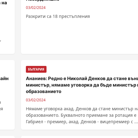
 на
03/02/2024
Разкрити са 18 престъпления
,
БЪЛГАРИЯ
лайн
Ананиев: Редно е Николай Денков да стане въ
министър, нямаме уговорка да бъде министър 
образованието
03/02/2024
н
ия
Нямаме уговорка акад. Денков да стане министър н
образованието. Буквалното приемане за ротация е
Габриел - премиер, акад. Денков - вицепремиер с ....