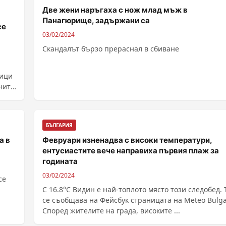
Две жени наръгаха с нож млад мъж в
Панагюрище, задържани са
се
03/02/2024
Скандалът бързо прераснал в сбиване
ници
ните
БЪЛГАРИЯ
а в
Февруари изненадва с високи температури,
ентусиастите вече направиха първия плаж за
годината
03/02/2024
се
С 16.8°С Видин е най-топлото място този следобед. 
се съобщава на Фейсбук страницата на Meteo Bulga
Според жителите на града, високите ...