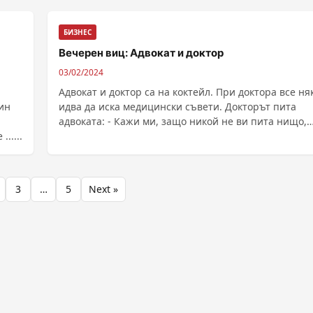
БИЗНЕС
Вечерен виц: Адвокат и доктор
03/02/2024
Адвокат и доктор са на коктейл. При доктора все ня
ин
идва да иска медицински съвети. Докторът пита
адвоката: - Кажи ми, защо никой не ви пита нищо,
цът даде ......
когато не сте на работа? Как успяваш? Адвокатът: - 
при мен дойде някой...
3
…
5
Next »