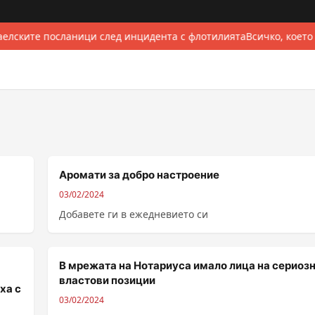
елските посланици след инцидента с флотилията
Всичко, което
Аромати за добро настроение
03/02/2024
Добавете ги в ежедневието си
В мрежата на Нотариуса имало лица на сериоз
властови позиции
ха с
03/02/2024