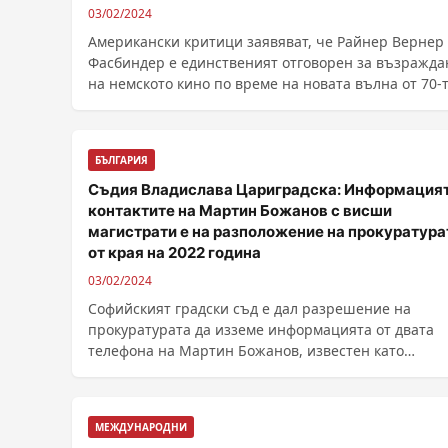
03/02/2024
Американски критици заявяват, че Райнер Вернер
Фасбиндер е единственият отговорен за възражда
на немското кино по време на новата вълна от 70-
......
БЪЛГАРИЯ
Съдия Владислава Цариградска: Информацият
контактите на Мартин Божанов с висши
магистрати е на разположение на прокуратура
от края на 2022 година
03/02/2024
Софийският градски съд е дал разрешение на
прокуратурата да изземе информацията от двата
телефона на Мартин Божанов, известен като
Нотариуса. ......
МЕЖДУНАРОДНИ