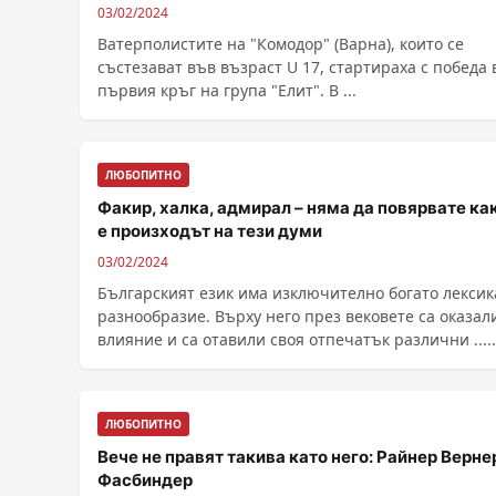
03/02/2024
Ватерполистите на "Комодор" (Варна), които се
състезават във възраст U 17, стартираха с победа 
първия кръг на група "Елит". В ...
ЛЮБОПИТНО
Факир, халка, адмирал – няма да повярвате ка
е произходът на тези думи
03/02/2024
Българският език има изключително богато лекси
разнообразие. Върху него през вековете са оказал
влияние и са отавили своя отпечатък различни .....
ЛЮБОПИТНО
Вече не правят такива като него: Райнер Верне
Фасбиндер