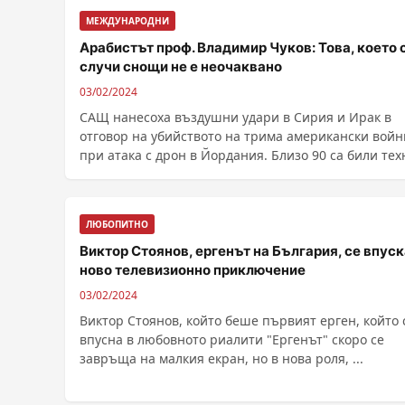
МЕЖДУНАРОДНИ
Арабистът проф. Владимир Чуков: Това, което 
случи снощи не е неочаквано
03/02/2024
САЩ нанесоха въздушни удари в Сирия и Ирак в
отговор на убийството на трима американски вой
при атака с дрон в Йордания. Близо 90 са били тех
......
ЛЮБОПИТНО
Виктор Стоянов, ергенът на България, се впуск
ново телевизионно приключение
03/02/2024
Виктор Стоянов, който беше първият ерген, който 
впусна в любовното риалити "Ергенът" скоро се
завръща на малкия екран, но в нова роля, ...