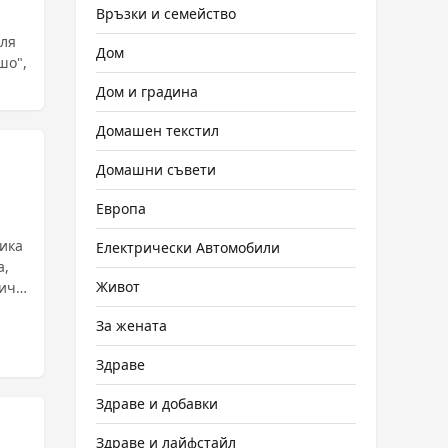
Връзки и семейство
еля
Дом
шо",
Дом и градина
Домашен текстил
Домашни съвети
Европа
ника
Електрически Автомобили
а,
Живот
ич
За жената
Здраве
Здраве и добавки
Здраве и лайфстайл