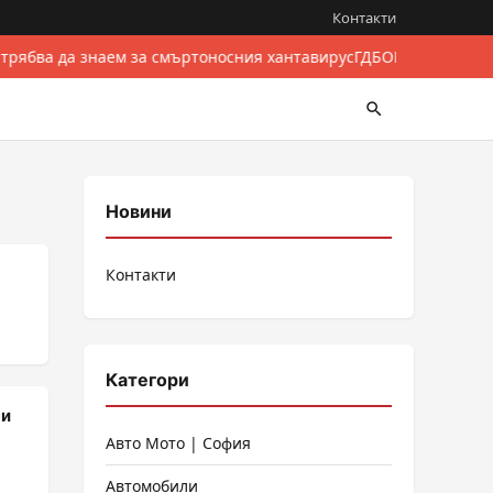
Контакти
 трябва да знаем за смъртоносния хантавирус
ГДБОП разби межд
Новини
Контакти
Категори
ни
Авто Мото | София
Автомобили