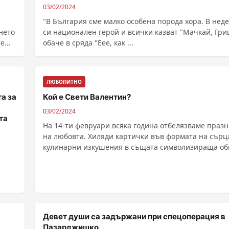
03/02/2024
"В България сме малко особена порода хора. В нед
нето
си национален герой и всички казват "Мачкай, Гри
те
обаче в сряда "Еее, как ...
ЛЮБОПИТНО
а за
Кой е Свети Валентин?
03/02/2024
та
На 14-ти февруари всяка година отбелязваме праз
на любовта. Хиляди картички във формата на сърц
кулинарни изкушения в същата символизираща об
......
Девет души са задържани при спецоперация в
Пазарджишко