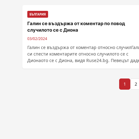
БЪЛГАРИЯ
Галин се въздържа от коментар по повод
случилото се с Диона
03/02/2024
Галин се въздържа от коментар относно случилГал
си спести коментарите относно случилото се с
Дионаото се с Диона, видя Ruse24.bg. Певе
Разделяне
1
2
на
публикациите
на
страници