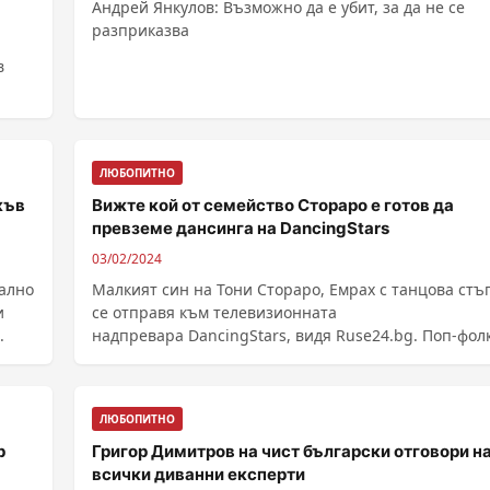
Андрей Янкулов: Възможно да е убит, за да не се
разприказва
в
ЛЮБОПИТНО
къв
Вижте кой от семейство Стораро е готов да
превземе дансинга на DancingStars
03/02/2024
кално
Малкият син на Тони Стораро, Емрах с танцова стъ
и
се отправя към телевизионната
.
надпревара DancingStars, видя Ruse24.bg. Поп-фолк
певецът е готов ......
ЛЮБОПИТНО
р
Григор Димитров на чист български отговори н
всички диванни експерти