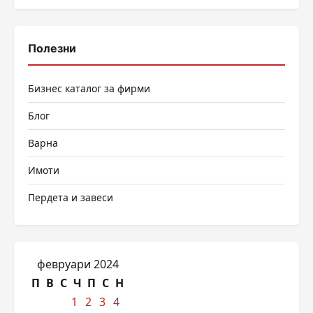
Полезни
Бизнес каталог за фирми
Блог
Варна
Имоти
Пердета и завеси
февруари 2024
П
В
С
Ч
П
С
Н
1
2
3
4