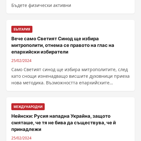
Бъдете физически активни
БЪЛГАРИЯ
Вече само Светият Синод ще избира
митрополити, отнема се правото на глас на
епархийски избиратели
25/02/2024
Само Светият синод ще избира митрополитите, след
като снощи изненадващо висшите духовници приеха
нова методика. Възможността епархийските
избиратели ......
МЕЖДУНАРОДНИ
Нейнски: Русия нападна Украйна, защото
смяташе, че тя не бива да съществува, че й
принадлежи
25/02/2024