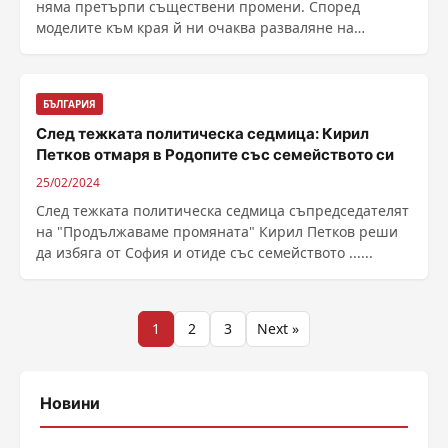
няма претърпи съществени промени. Според
моделите към края й ни очаква разваляне на
синоптичната ......
БЪЛГАРИЯ
След тежката политическа седмица: Кирил
Петков отмаря в Родопите със семейството си
25/02/2024
След тежката политическа седмица съпредседателят
на "Продължаваме промяната" Кирил Петков реши
да избяга от София и отиде със семейството ......
Разделяне
1
2
3
Next »
на
публикациите
Новини
на