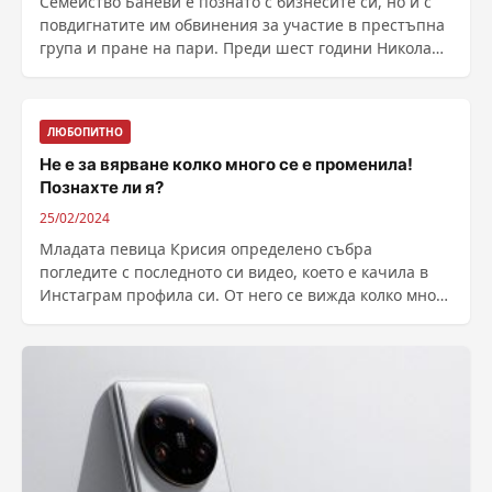
Семейство Баневи е познато с бизнесите си, но и с
повдигнатите им обвинения за участие в престъпна
група и пране на пари. Преди шест години Николай
и ......
ЛЮБОПИТНО
Не е за вярване колко много се е променила!
Познахте ли я?
25/02/2024
Младата певица Крисия определено събра
погледите с последното си видео, което е качила в
Инстаграм профила си. От него се вижда колко много
се е ......