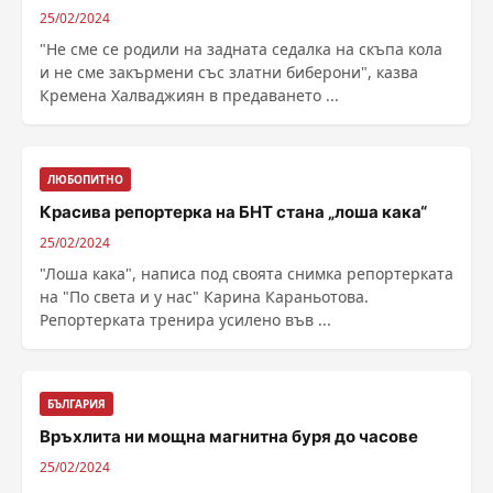
25/02/2024
"Не сме се родили на задната седалка на скъпа кола
и не сме закърмени със златни биберони", казва
Кремена Халваджиян в предаването ...
ЛЮБОПИТНО
Красива репортерка на БНТ стана „лоша кака“
25/02/2024
"Лоша кака", написа под своята снимка репортерката
на "По света и у нас" Карина Караньотова.
Репортерката тренира усилено във ...
БЪЛГАРИЯ
Връхлита ни мощна магнитна буря до часове
25/02/2024