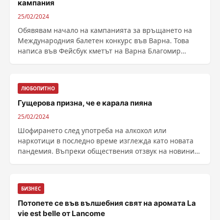
кампания
25/02/2024
Обявявам начало на кампанията за връщането на
Международния балетен конкурс във Варна. Това
написа във Фейсбук кметът на Варна Благомир
Коцев, видя ......
ЛЮБОПИТНО
Гущерова призна, че е карала пияна
25/02/2024
Шофирането след употреба на алкохол или
наркотици в последно време изглежда като новата
пандемия. Въпреки обществения отзвук на новините
за ......
БИЗНЕС
Потопете се във вълшебния свят на аромата La
vie est belle от Lancome