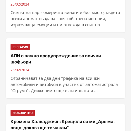
25/02/2024
Светът на парфюмерията винаги е бил място, където
всеки аромат създава своя собствена история,
изразяваща емоции и ни отвежда в свят на
изтънченост и чувственост. Един от ненадминатите
лидери в този свят е марката Lancôme...
БЪЛГАРИЯ
АПИ с важно предупреждение за всички
шофьори
25/02/2024
Ограничават за два дни трафика на всички
автомобили и автобуси в участък от автомагистрала
"Струма". Движението ще е активната и ...
ЛЮБОПИТНО
Кремена Халваджиян: Крещяли са ми „Аре ма,
овцо, докога ще те чакам“