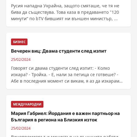
Русия нападна Украйна, защото смяташе, че тя не
бива да съществува. Това каза в предаването "120
минути“ по bTV бившият ни външен министър, ...
БИЗНЕС
Вечерен виц: Двама студенти след изпит
25/02/2024
Говорят си двама студенти след изпит: - Колко
изкара? - Тройка. - Е, нали за петица се готвеше? -
Абе в последния момент си викам, я аз да изкарам
тройка, пък с останалите пари да си купя пиене... ...
МЕЖДУНАРОДНИ
Мария Габриел: Йордания е важен партньор на
България в региона на Близкия изток
25/02/2024
Вицепремиерът и министър на външните работи