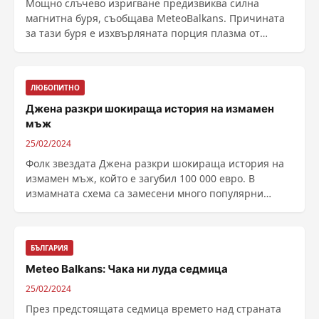
Мощно слъчево изригване предизвиква силна
магнитна буря, съобщава MeteoBalkans. Причината
за тази буря е изхвърляната порция плазма от
слънчевото ......
ЛЮБОПИТНО
Джена разкри шокираща история на измамен
мъж
25/02/2024
Фолк звездата Джена разкри шокираща история на
измамен мъж, който е загубил 100 000 евро. В
измамната схема са замесени много популярни
личности и тя ......
БЪЛГАРИЯ
Meteo Balkans: Чака ни луда седмица
25/02/2024
През предстоящата седмица времето над страната