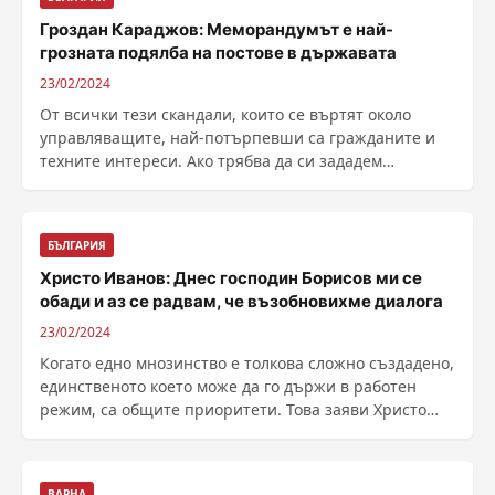
Гроздан Караджов: Меморандумът е най-
грозната подялба на постове в държавата
23/02/2024
От всички тези скандали, които се въртят около
управляващите, най-потърпевши са гражданите и
техните интереси. Ако трябва да си зададем
въпросът кой ......
БЪЛГАРИЯ
Христо Иванов: Днес господин Борисов ми се
обади и аз се радвам, че възобновихме диалога
23/02/2024
Когато едно мнозинство е толкова сложно създадено,
единственото което може да го държи в работен
режим, са общите приоритети. Това заяви Христо
......
ВАРНА