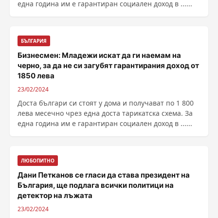
една година им е гарантиран социален доход в ......
БЪЛГАРИЯ
Бизнесмен: Младежи искат да ги наемам на
черно, за да не си загубят гарантирания доход от
1850 лева
23/02/2024
Доста българи си стоят у дома и получават по 1 800
лева месечно чрез една доста тарикатска схема. За
една година им е гарантиран социален доход в ......
ЛЮБОПИТНО
Дани Петканов се гласи да става президент на
България, ще подлага всички политици на
детектор на лъжата
23/02/2024