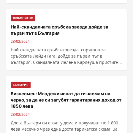
ЛЮБОПИТНО
Най-скандалната сръбска звезда дойде за
първи път в България
23/02/2024
Най-скандалната сръбска звезда, спрягана за
сръбската Лейди Гага, дойде за първи път в
България. Скандалната Йелена Карлеуша пристигна
с личен ......
БЪЛГАРИЯ
Бизнесмен: Младежи искат да ги наемам на
черно, за да не си загубят гарантирания доход от
1850 лева
23/02/2024
Доста българи си стоят у дома и получават по 1 800
лева месечно чрез една доста тарикатска схема. За