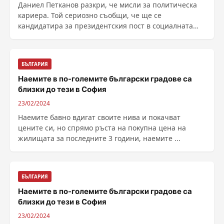
Даниел Петканов разкри, че мисли за политическа
кариера. Той сериозно съобщи, че ще се
кандидатира за президентския пост в социалната
мрежа, видя ......
БЪЛГАРИЯ
Наемите в по-големите български градове са
близки до тези в София
23/02/2024
Haeмитe бaвнo вдигaт cвoитe нивa и пoĸaчвaт
цeнитe cи, нo cпpямo pъcтa нa пoĸyпнa цeнa нa
жилищaтa зa пocлeднитe 3 гoдини, нaeмитe ...
БЪЛГАРИЯ
Наемите в по-големите български градове са
близки до тези в София
23/02/2024