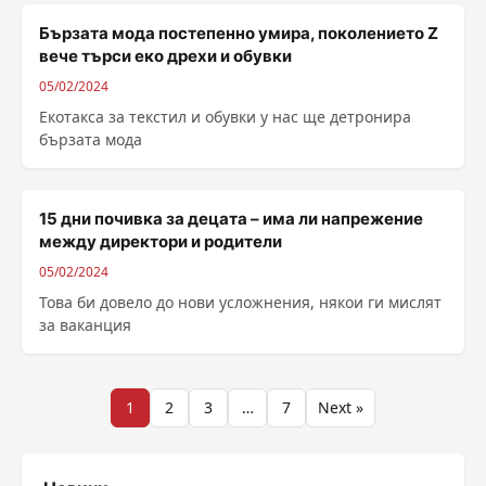
Бързата мода постепенно умира, поколeнието Z
вече търси еко дрехи и обувки
05/02/2024
Екотакса за текстил и обувки у нас ще детронира
бързата мода
15 дни почивка за децата – има ли напрежение
между директори и родители
05/02/2024
Това би довело до нови усложнения, някои ги мислят
за ваканция
Разделяне
1
2
3
…
7
Next »
на