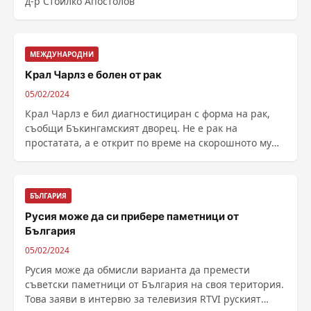
д-р Стоилко Апостолов
МЕЖДУНАРОДНИ
Крал Чарлз е болен от рак
05/02/2024
Крал Чарлз е бил диагностициран с форма на рак,
съобщи Бъкингамският дворец. Не е рак на
простатата, а е открит по време на скорошното му
лечение за ......
БЪЛГАРИЯ
Русия може да си прибере паметници от
България
05/02/2024
Русия може да обмисли варианта да премести
съветски паметници от България на своя територия.
Това заяви в интервю за телевизия RTVI руският