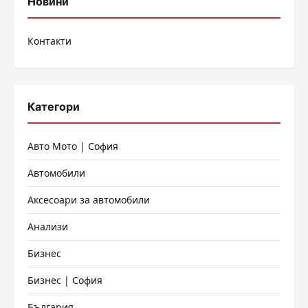
публикациите
Новини
на
Контакти
страници
Категори
Авто Мото | София
Автомобили
Аксесоари за автомобили
Анализи
Бизнес
Бизнес | София
България