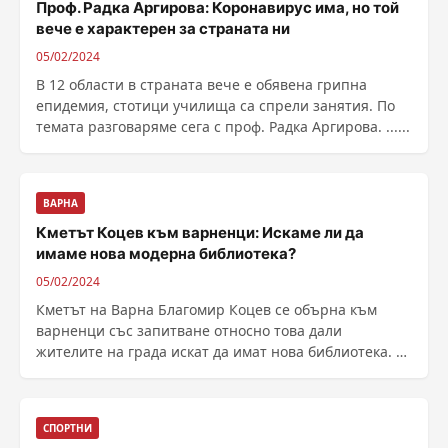
Проф. Радка Аргирова: Коронавирус има, но той
вече е характерен за страната ни
05/02/2024
В 12 области в страната вече е обявена грипна
епидемия, стотици училища са спрели занятия. По
темата разговаряме сега с проф. Радка Аргирова. ......
ВАРНА
Кметът Коцев към варненци: Искаме ли да
имаме нова модерна библиотека?
05/02/2024
Кметът на Варна Благомир Коцев се обърна към
варненци със запитване относно това дали
жителите на града искат да имат нова библиотека. В
своето ......
СПОРТНИ