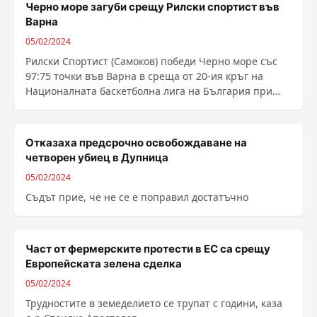
Черно море загуби срещу Рилски спортист във
Варна
05/02/2024
Рилски Спортист (Самоков) победи Черно море със
97:75 точки във Варна в среща от 20-ия кръг на
Националната баскетболна лига на България при
мъжете. ......
Отказаха предсрочно освобождаване на
четворен убиец в Дупница
05/02/2024
Съдът прие, че не се е поправил достатъчно
Част от фермерските протести в ЕС са срещу
Европейската зелена сделка
05/02/2024
Трудностите в земеделието се трупат с години, каза