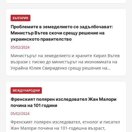
испанската La Vanguardia. ......
БЪЛГАРИЯ
Проблемите в земеделието се задълбочават:
Министър Вътев скочи срещу решение на
украинското правителство
05/02/2024
Министърът на земеделието и храните Кирил Вътев
възрази с писмо до министърът на икономиката на
Украйна Юлия Свириденко срещу решение на
украинското ......
МЕЖДУНАРОДНИ
Френският полярен изследовател Жан Малори
почина на 101 години
05/02/2024
Френският полярен изследовател, етнолог и писател
Жан Малори почина на 101-годишна възраст,