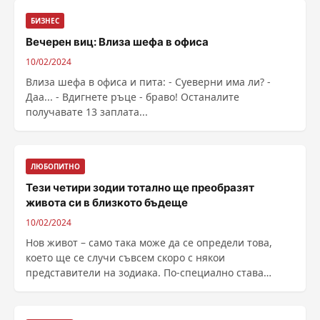
БИЗНЕС
Вечерен виц: Влиза шефа в офиса
10/02/2024
Влиза шефа в офиса и пита: - Суеверни има ли? -
Даа... - Вдигнете ръце - браво! Останалите
получавате 13 заплата...
ЛЮБОПИТНО
Тези четири зодии тотално ще преобразят
живота си в близкото бъдеще
10/02/2024
Нов живот – само така може да се определи това,
което ще се случи съвсем скоро с някои
представители на зодиака. По-специално става
въпрос за точно ......