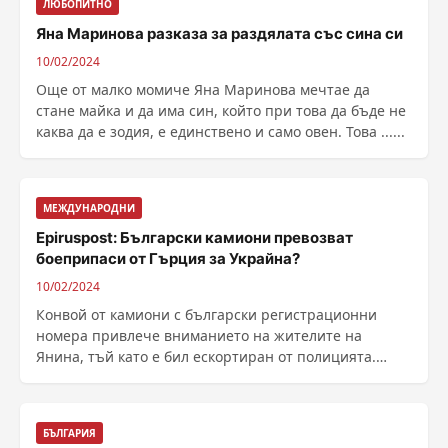
ЛЮБОПИТНО
Яна Маринова разказа за раздялата със сина си
10/02/2024
Още от малко момиче Яна Маринова мечтае да
стане майка и да има син, който при това да бъде не
каква да е зодия, е единствено и само овен. Това ......
МЕЖДУНАРОДНИ
Epiruspost: Български камиони превозват
боеприпаси от Гърция за Украйна?
10/02/2024
Конвой от камиони с български регистрационни
номера привлече вниманието на жителите на
Янина, тъй като е бил ескортиран от полицията.
Според гръцкия ......
БЪЛГАРИЯ