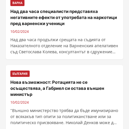
ВАРНА
Над два часа специалисти представяха
негативните ефекти от употребата на наркотици
пред варненски ученици
10/02/2024
Над два часа продължи срещата на съдията от
Наказателното отделение на Варненския апелативен
съд Светослава Колева, консултантът в сдружение
......
БЪЛГАРИЯ
Нова възможност: Ротацията не се
осъществява, а Габриел си остава външен
министър
10/02/2024
"Външно министерство трябва да бъде имунизирано
от всякакъв тип опити за политиканстване или за
политическо присвояване. Николай Денков може да
......