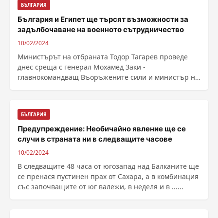
БЪЛГАРИЯ
България и Египет ще търсят възможности за
задълбочаване на военното сътрудничество
10/02/2024
Министърът на отбраната Тодор Тагарев проведе
днес среща с генерал Мохамед Заки -
главнокомандващ Въоръжените сили и министър на
отбраната и военната ......
БЪЛГАРИЯ
Предупреждение: Необичайно явление ще се
случи в страната ни в следващите часове
10/02/2024
В следващите 48 часа от югозапад над Балканите ще
се пренася пустинен прах от Сахара, а в комбинация
със започващите от юг валежи, в неделя и в ......