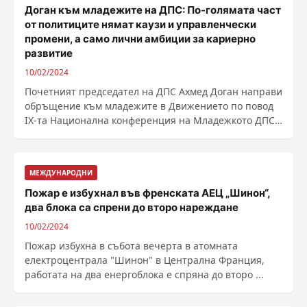
Доган към младежите на ДПС: По-голямата част
от политиците нямат каузи и управленчески
промени, а само лични амбиции за кариерно
развитие
10/02/2024
Почетният председател на ДПС Ахмед Доган направи
обръщение към младежите в Движението по повод
IX-та Национална конференция на Младежкото ДПС.
В ......
МЕЖДУНАРОДНИ
Пожар е избухнал във френската АЕЦ „Шинон“,
два блока са спрени до второ нареждане
10/02/2024
Пожар избухна в събота вечерта в атомната
електроцентрала "Шинон" в Централна Франция,
работата на два енергоблока е спряна до второ ...