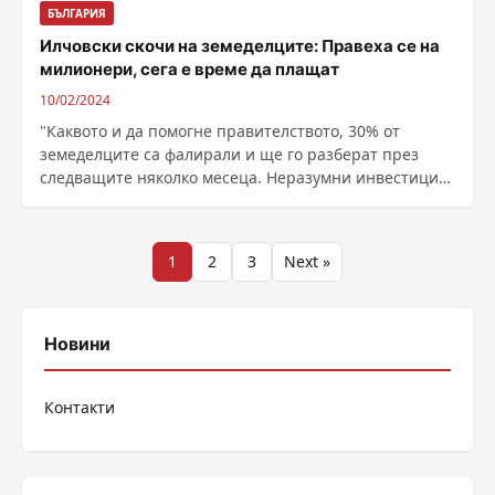
БЪЛГАРИЯ
Илчовски скочи на земеделците: Правеха се на
милионери, сега е време да плащат
10/02/2024
"Каквото и да помогне правителството, 30% от
земеделците са фалирали и ще го разберат през
следващите няколко месеца. Неразумни инвестиции,
......
Разделяне
1
2
3
Next »
на
публикациите
Новини
на
Контакти
страници