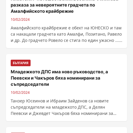
разказа за невероятните градчета по
Амалфийското крайбрежие
10/02/2024
Амалфийското крайбрежие е обект на ЮНЕСКО и там
са накацали градчета като Амалфи, Позитано, Равело
и др. До градчето Ровело се стига по един ужасно ......
БЪЛГАРИЯ
Младежкото ДПС има ново ръководство, а
Пеевски и Чакъров бяха номинирани за
съпредседатели
10/02/2024
Танзер Юсеинов и Ибраим Зайденов са новите
съпредседатели на младежкото ДПС, а Делян
Пеевски и Джевдет Чакъров бяха номинирани за
съпредседатели. ......