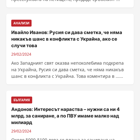
АНАЛИЗИ
Ивайло Иванов: Русия си дава сметка, че няма
никакъв шанс в конфликта с Украйна, ако се
случи това
29/02/2024
Ако Западният свят оказва непоколебима подкрепа
на Украйна, Русия си дава сметка, че няма никакъв
шанс в конфликта с Украйна. Това коментира в ......
БЪЛГАРИЯ
Андонов: Интересът нараства – нужни са ни 4
млрд. за саниране, а по ПВУ имаме малко над
милиард
29/02/2024
Около 5000-5100 лева се плаща за саниране на