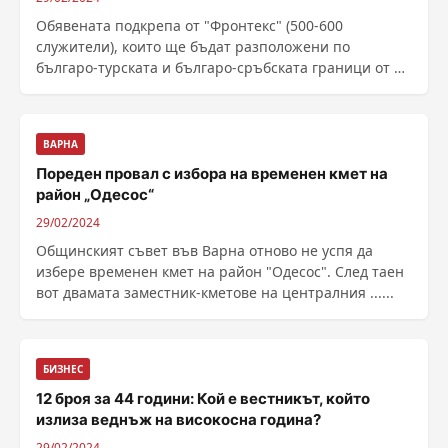
Обявената подкрепа от "Фронтекс" (500-600
служители), които ще бъдат разположени по
българо-турската и българо-сръбската граници от 20
март ...
ВАРНА
Пореден провал с избора на временен кмет на
район „Одесос“
29/02/2024
Общинският съвет във Варна отново не успя да
избере временен кмет на район "Одесос". След таен
вот двамата заместник-кметове на централния ......
БИЗНЕС
12 броя за 44 години: Кой е вестникът, който
излиза веднъж на високосна година?
29/02/2024