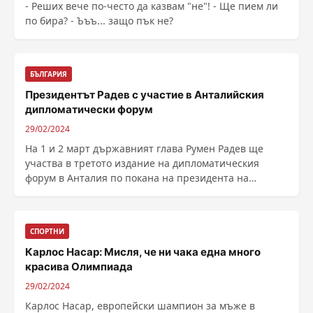
- Реших вече по-често да казвам "не"! - Ще пием ли
по бира? - Ъъъ... защо пък не?
БЪЛГАРИЯ
Президентът Радев с участие в Анталийския
дипломатически форум
29/02/2024
На 1 и 2 март държавният глава Румен Радев ще
участва в третото издание на дипломатическия
форум в Анталия по покана на президента на
Република ......
СПОРТНИ
Карлос Насар: Мисля, че ни чака една много
красива Олимпиада
29/02/2024
Карлос Насар, европейски шампион за мъже в