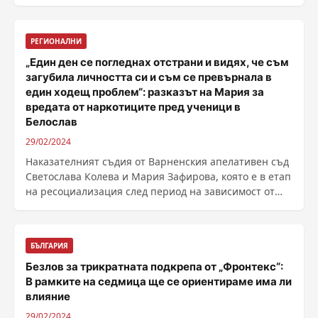
наемането на ......
РЕГИОНАЛНИ
„Един ден се погледнах отстрани и видях, че съм
загубила личността си и съм се превърнала в
един ходещ проблем“: разказът на Мария за
вредата от наркотиците пред ученици в
Белослав
29/02/2024
Наказателният съдия от Варненския апелативен съд
Светослава Колева и Мария Зафирова, която е в етап
на ресоциализация след период на зависимост от
......
БЪЛГАРИЯ
Безлов за трикратната подкрепа от „Фронтекс“:
В рамките на седмица ще се ориентираме има ли
влияние
29/02/2024