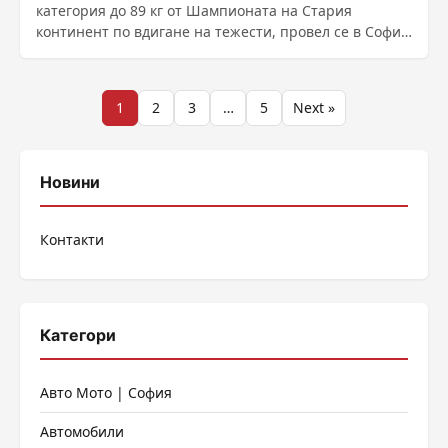
категория до 89 кг от Шампионата на Стария
континент по вдигане на тежести, провел се в София
през 2024-а ......
Разделяне
1
2
3
…
5
Next »
на
публикациите
Новини
на
Контакти
страници
Категори
Авто Мото | София
Автомобили