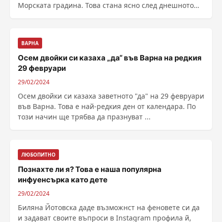
Морската градина. Това стана ясно след днешното
заседание ......
ВАРНА
Осем двойки си казаха „да“ във Варна на редкия
29 февруари
29/02/2024
Осем двойки си казаха заветното "да" на 29 февруари
във Варна. Това е най-редкия ден от календара. По
този начин ще трябва да празнуват ...
ЛЮБОПИТНО
Познахте ли я? Това е наша популярна
инфуенсърка като дете
29/02/2024
Биляна Йотовска даде възможнст на феновете си да
и задават своите въпроси в Instagram профила й,