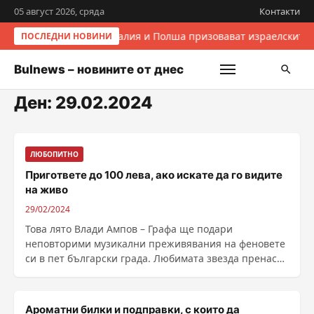
05 август 2026, сряда
Контакти
Италия и Полша призовават израелските 
ПОСЛЕДНИ НОВИНИ
Bulnews – новините от днес
Ден:
29.02.2024
ЛЮБОПИТНО
Пригответе до 100 лева, ако искате да го видите
на живо
29/02/2024
Това лято Влади Ампов – Графа ще подари
неповторими музикални преживявания на феновете
си в пет български града. Любимата звезда пренася
емоцията в ......
Ароматни билки и подправки, с които да