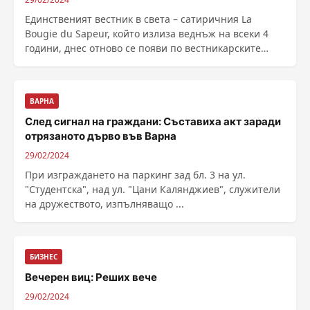
Единственият вестник в света – сатиричния La
Bougie du Sapeur, който излиза веднъж на всеки 4
години, днес отново се появи по вестникарските
павилиони във Франция с новото си издание.
Уникалността при този таблоид от 20 ...
ВАРНА
След сигнал на граждани: Съставиха акт заради
отрязаното дърво във Варна
29/02/2024
При изграждането на паркинг зад бл. 3 на ул.
"Студентска", над ул. "Цани Калянджиев", служители
на дружеството, изпълняващо ...
БИЗНЕС
Вечерен виц: Реших вече
29/02/2024