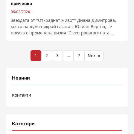
прическа
06/02/2024
Звездата от "Откраднат живот" Диана Димитрова,
която нашумя покрай сагата с Юлиан Вергов, се
показа с променена визия. С екстравагантната ...
Разделяне
1
2
3
…
7
Next »
на
публикациите
Новини
на
Контакти
страници
Категори