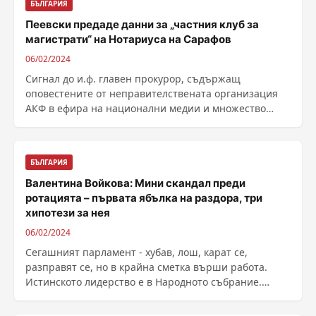
БЪЛГАРИЯ
Пеевски предаде данни за „частния клуб за
магистрати“ на Нотариуса на Сарафов
06/02/2024
Сигнал до и.ф. главен прокурор, съдържащ
оповестените от неправителствената организация
АКФ в ефира на национални медии и множество
публикации, факти ......
БЪЛГАРИЯ
Валентина Войкова: Мини скандал преди
ротацията – първата ябълка на раздора, три
хипотези за нея
06/02/2024
Сегашният парламент - хубав, лош, карат се,
разправят се, но в крайна сметка върши работа.
Истинското лидерство е в Народното събрание.
Борисов от ......