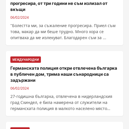
прогресира, от три години не съм излизал от
вкъщи
06/02/2024
"Болестта ми, за съжаление прогресира. Приел съм
това, макар да ми беше трудно. Много хора се
опитваха да ме излекуват. Благодарен съм за ...
МЕЖДУНАРОДНИ
Германската полиция откри отвлечена българка
в публичен дом, трима наши сънародници са
задържани
06/02/2024
27-годишна българка, отвлечена в нидерландския
град Схиндел, е била намерена от служители на
германската полиция в малкото населено място
Гезеке в ......