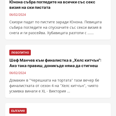
Юнона събра погледите на всички със секс
визия на ски пистата
06/02/2024
Скиори падат по пистите заради Юнона. Певицата
събира погледите на спускачите със секси визия в
снега и ги разсейва. Хубавицата разтопи с ......
ЛЮБОПИТНО
Шеф Манчев към финалистка в „Хелс китчън“:
Ако така правиш, доникъде няма да стигнеш
06/02/2024
Домакин в "Черешката на тортата" тази вечер бе
финалистката от сезон 4 на "Хелс китчън", чиято
усмивка винаги е XL - Виктория ...
БЪЛГАРИЯ