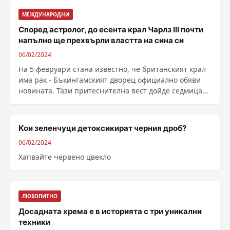
МЕЖДУНАРОДНИ
Според астролог, до есента крал Чарлз III почти
напълно ще прехвърли властта на сина си
06/02/2024
На 5 февруари стана известно, че британският крал
има рак - Бъкингамският дворец официално обяви
новината. Тази притеснителна вест дойде седмица
след ......
Кои зеленчуци детоксикират черния дроб?
06/02/2024
Хапвайте червено цвекло
ЛЮБОПИТНО
Досадната хрема е в историята с три уникални
техники