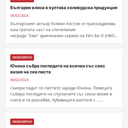
Българин влиза в култова холивудска продукция
06/02/2024
Българският актьор Юлиан Костов се присъединява
към третата част на спечелилия
награда "Еми" оригинален сериал на Ейч Би О (HBO)
от Майк ...
ЛЮБОПИТНО
Юнона събра погледите на всички със секс
визия на ски писта
06/02/2024
Скиори падат по пистите заради Юнона. Певицата
събира погледите на спускачите със секси визия в
снега и ги разсейва. Хубавицата разтопи с ......
ЛЮБОПИТНО