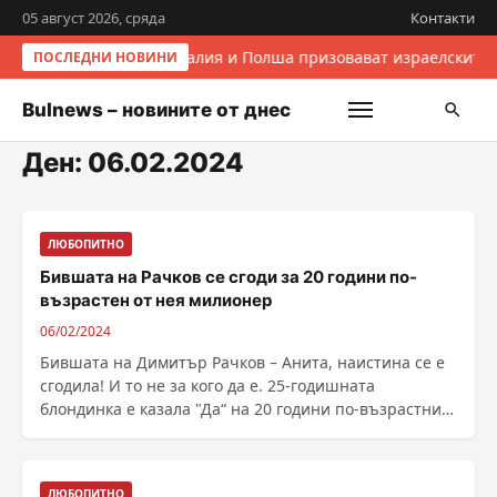
05 август 2026, сряда
Контакти
Италия и Полша призовават израелските 
ПОСЛЕДНИ НОВИНИ
Bulnews – новините от днес
Ден:
06.02.2024
ЛЮБОПИТНО
Бившата на Рачков се сгоди за 20 години по-
възрастен от нея милионер
06/02/2024
Бившата на Димитър Рачков – Анита, наистина се е
сгодила! И то не за кого да е. 25-годишната
блондинка е казала "Да“ на 20 години по-възрастния
......
ЛЮБОПИТНО