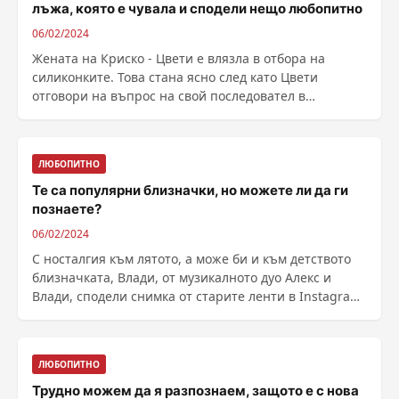
лъжа, която е чувала и сподели нещо любопитно
06/02/2024
Жената на Криско - Цвети е влязла в отбора на
силиконките. Това стана ясно след като Цвети
отговори на въпрос на свой последовател в
социалните мрежи ......
ЛЮБОПИТНО
Те са популярни близначки, но можете ли да ги
познаете?
06/02/2024
С носталгия към лятото, а може би и към детството
близначката, Влади, от музикалното дуо Алекс и
Влади, сподели снимка от старите ленти в Instagram
......
ЛЮБОПИТНО
Трудно можем да я разпознаем, защото е с нова