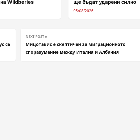
 на Wildberies
ще бъдат ударени силно
6
05/08/2026
NEXT POST »
ус се
Мицотакис е скептичен за миграционното
споразумение между Италия и Албания