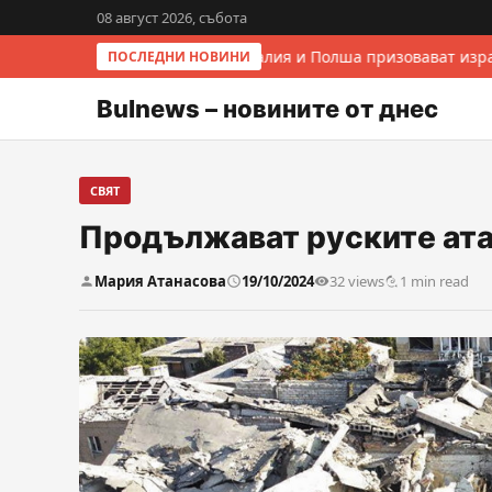
08 август 2026, събота
Италия и Полша призовават изра
ПОСЛЕДНИ НОВИНИ
Bulnews – новините от днес
СВЯТ
Продължават руските ата
Мария Атанасова
19/10/2024
32 views
1 min read