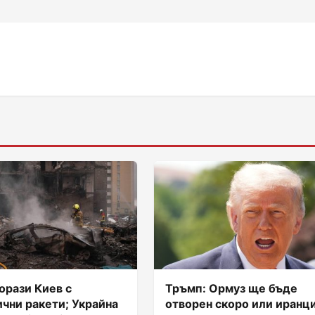
орази Киев с
Тръмп: Ормуз ще бъде
чни ракети; Украйна
отворен скоро или иранц