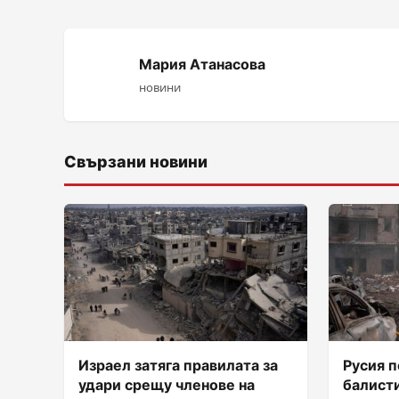
Мария Атанасова
новини
Свързани новини
Израел затяга правилата за
Русия п
удари срещу членове на
балисти