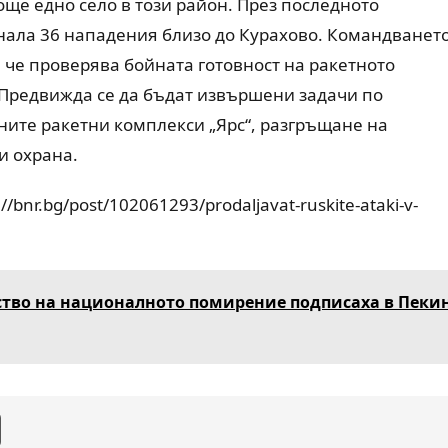
още едно село в този район. През последното
нала 36 нападения близо до Курахово. Командванет
 че проверява бойната готовност на ракетното
. Предвижда се да бъдат извършени задачи по
ите ракетни комплекси „Ярс“, разгръщане на
и охрана.
/bnr.bg/post/102061293/prodaljavat-ruskite-ataki-v-
ство на националното помирение подписаха в Пеки