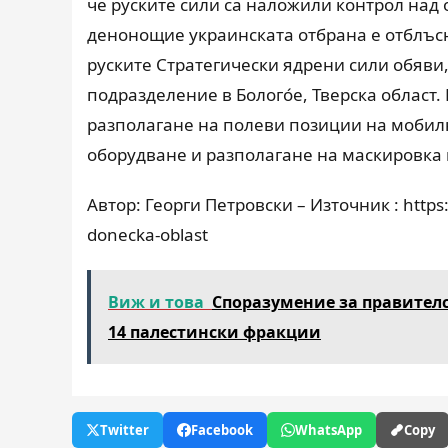
че руските сили са наложили контрол над 
денонощие украинската отбрана е отблъс
руските Стратегически ядрени сили обяви,
подразделение в Болого́е, Тверска област
разполагане на полеви позиции на мобилн
оборудване и разполагане на маскировка 
Автор: Георги Петровски – Източник : https:/
donecka-oblast
Виж и това
Споразумение за правител
14 палестински фракции
Twitter
Facebook
WhatsApp
Copy