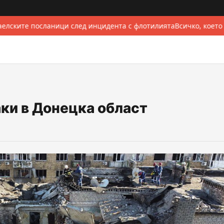
елските посланици след инцидента с флотилията
Всичко, което
ки в Донецка област