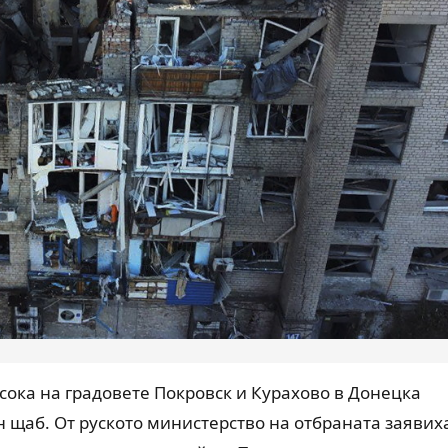
сока на градовете Покровск и Курахово в Донецка
 щаб. От руското министерство на отбраната заявих