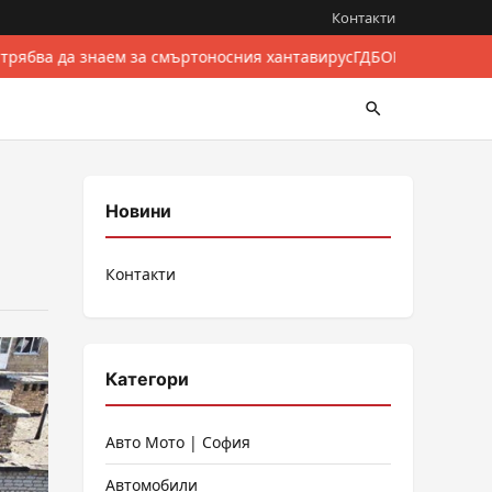
Контакти
 трябва да знаем за смъртоносния хантавирус
ГДБОП разби между
Новини
Контакти
Категори
Авто Мото | София
Автомобили