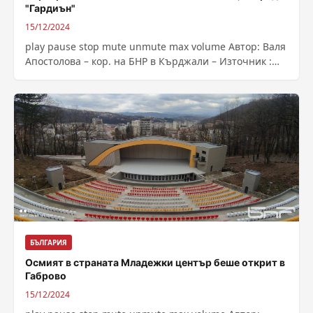
"Гардиън"
15/12/2024
play pause stop mute unmute max volume Автор: Валя
Апостолова – кор. на БНР в Кърджали – Източник :
https://bnr.bg/post/102089012/perperikon-v-top-10-na-
svetovnite-obekti-spored-gardian
БЪЛГАРИЯ
Осмият в страната Младежки център беше открит в
Габрово
15/12/2024