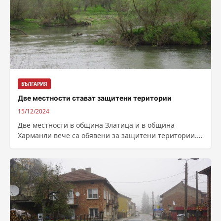
БЪЛГАРИЯ
Две местности стават защитени територии
15/12/2024
Две местности в община Златица и в община
Харманли вече са обявени за защитени територии.
Това са „Златишка букова гора“...