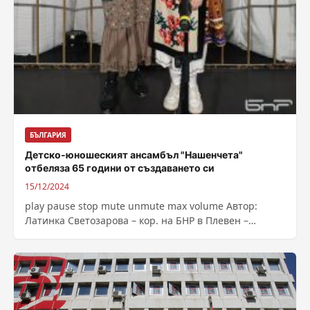
БЪЛГАРИЯ
Детско-юношеският ансамбъл "Нашенчета"
отбеляза 65 години от създаването си
15/12/2024
play pause stop mute unmute max volume Автор:
Латинка Светозарова – кор. на БНР в Плевен –
Източник : https://bnr.bg/post/102089016/detsko-
unosheskiat-ansambal-nashencheta-otbelaza-65-
godini-ot-sazdavaneto-si