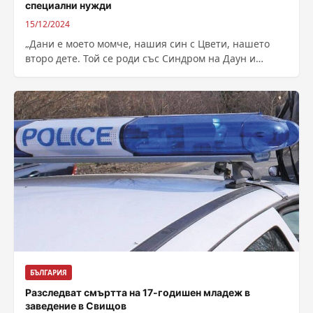
специални нужди
15/12/2024
„Дани е моето момче, нашия син с Цвети, нашето
второ дете. Той се роди със Синдром на Даун и
въпреки...
БЪЛГАРИЯ
Разследват смъртта на 17-годишен младеж в
заведение в Свищов