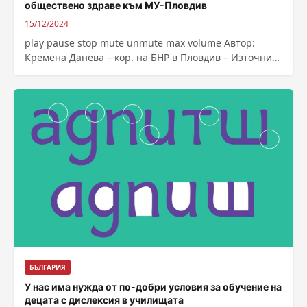
обществено здраве към МУ-Пловдив
15/12/2024
play pause stop mute unmute max volume Автор:
Кремена Данева – кор. на БНР в Пловдив – Източник :
https://bnr.bg/post/102089022/remzi-sali-zavarshva-
uspeshno-fakulteta-po-obshtestveno-zdrave-kam-
medicinskia-universkitet-v-plovdiv
БЪЛГАРИЯ
У нас има нужда от по-добри условия за обучение на
децата с дислексия в училищата