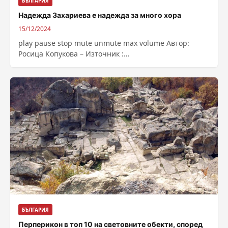
БЪЛГАРИЯ
Надежда Захариева е надежда за много хора
15/12/2024
play pause stop mute unmute max volume Автор:
Росица Копукова – Източник :
https://bnr.bg/post/102089005
БЪЛГАРИЯ
Перперикон в топ 10 на световните обекти, според