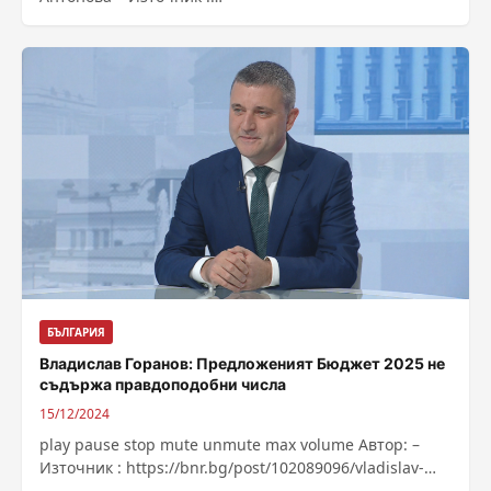
https://bnr.bg/post/102089075/festival-na-domashnite-
vina-rakii-mezeta-i-turshii-vav-vraca
БЪЛГАРИЯ
Владислав Горанов: Предложеният Бюджет 2025 не
съдържа правдоподобни числа
15/12/2024
play pause stop mute unmute max volume Автор: –
Източник : https://bnr.bg/post/102089096/vladislav-
goranov-predlojeniat-budjet-2025-ne-sadarja-