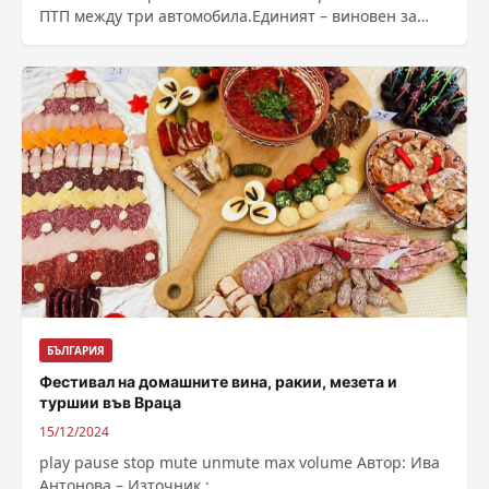
ПТП между три автомобила.Единият – виновен за
произшествието, се е движил...
БЪЛГАРИЯ
Фестивал на домашните вина, ракии, мезета и
туршии във Враца
15/12/2024
play pause stop mute unmute max volume Автор: Ива
Антонова – Източник :