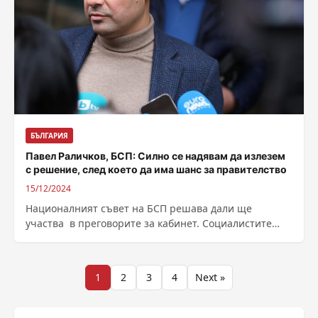
БЪЛГАРИЯ
Павел Раличков, БСП: Силно се надявам да излезем
с решение, след което да има шанс за правителство
15/12/2024
Националният съвет на БСП решава дали ще
участва в преговорите за кабинет. Социалистите
вече получиха покана от ГЕРБ за експертен...
Разделяне
1
2
3
4
Next »
на