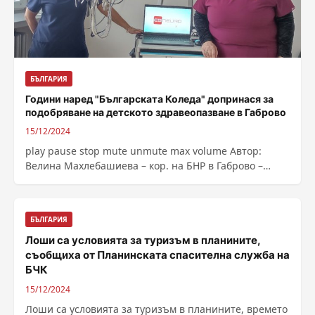
БЪЛГАРИЯ
Години наред "Българската Коледа" допринася за
подобряване на детското здравеопазване в Габрово
15/12/2024
play pause stop mute unmute max volume Автор:
Велина Махлебашиева – кор. на БНР в Габрово –
Източник : https://bnr.bg/post/102088997/godini-
nared-balgarskata-koleda-doprinasa-za-podobravane-
na-detskoto-zdraveopazvane-v-gabrovo
БЪЛГАРИЯ
Лоши са условията за туризъм в планините,
съобщиха от Планинската спасителна служба на
БЧК
15/12/2024
Лоши са условията за туризъм в планините, времето