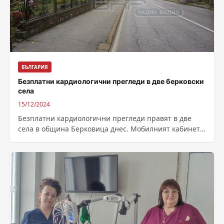
БЪЛГАРИЯ
Безплатни кардиологични прегледи в две берковски
села
15/12/2024
Безплатни кардиологични прегледи правят в две
села в община Берковица днес. Мобилният кабинет
ще посети Бързия и Боровци Автор: Любо...