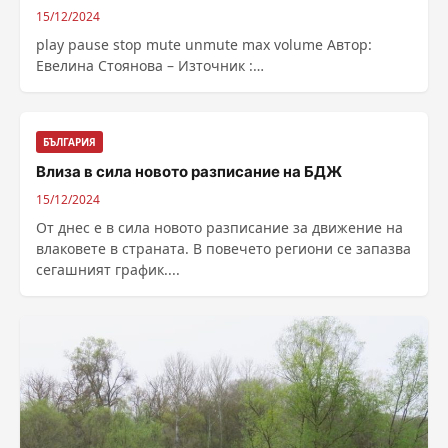
15/12/2024
play pause stop mute unmute max volume Автор:
Евелина Стоянова – Източник :
https://bnr.bg/post/102089028/u-nas-ima-nujda-ot-po-
dobri-uslovia-za-obuchenie-na-decata-s-disleksia-v-
uchilishtata
БЪЛГАРИЯ
Влиза в сила новото разписание на БДЖ
15/12/2024
От днес е в сила новото разписание за движение на
влаковете в страната. В повечето региони се запазва
сегашният график....