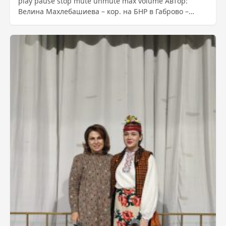
play pause stop mute unmute max volume Автор:
Велина Махлебашиева – кор. на БНР в Габрово –
Източник : https://bnr.bg/post/102089013