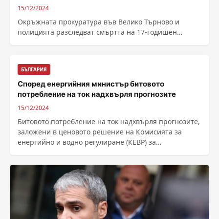
15/12/2024
Окръжната прокуратура във Велико Търново и
полицията разследват смъртта на 17-годишен
младеж в заведение в Свищов. Автор: Здравка
Маслянкова –...
БЪЛГАРИЯ
Според енергийния министър битовото
потребление на ток надхвърля прогнозите
15/12/2024
Битовото потребление на ток надхвърля прогнозите,
заложени в ценовото решение на Комисията за
енергийно и водно регулиране (КЕВР) за
регулаторния...