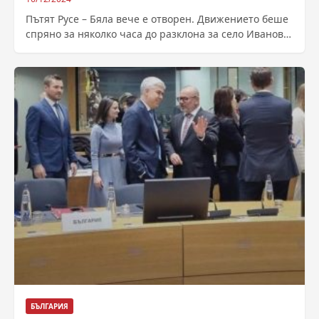
Пътят Русе – Бяла вече е отворен. Движението беше
спряно за няколко часа до разклона за село Иваново
заради катастрофа, при...
БЪЛГАРИЯ