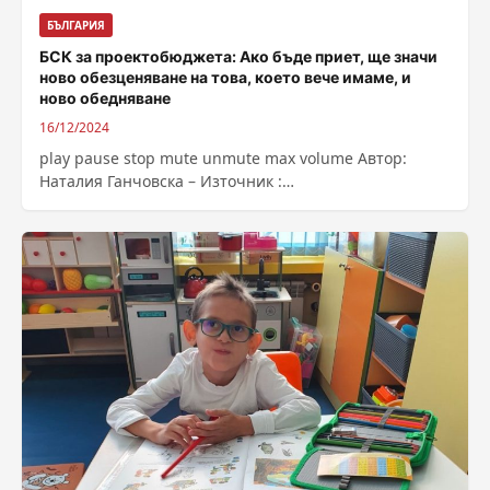
БЪЛГАРИЯ
БСК за проектобюджета: Ако бъде приет, ще значи
ново обезценяване на това, което вече имаме, и
ново обедняване
16/12/2024
play pause stop mute unmute max volume Автор:
Наталия Ганчовска – Източник :
https://bnr.bg/post/102089686/dobri-mitrev-bsk-za-
proektobudjeta-ako-bade-priet-shte-znachi-novo-
obezcenavane-na-tova-koeto-veche-imame-i-novo-
obednavane