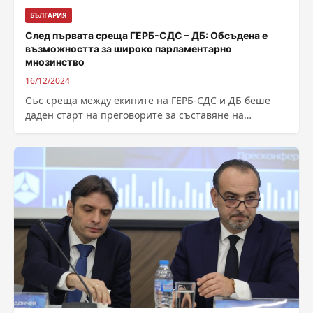
БЪЛГАРИЯ
След първата среща ГЕРБ-СДС – ДБ: Обсъдена е
възможността за широко парламентарно
мнозинство
16/12/2024
Със среща между екипите на ГЕРБ-СДС и ДБ беше
даден старт на преговорите за съставяне на
правителство. Срещата се проведе в...