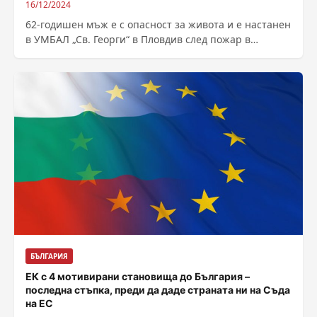
16/12/2024
62-годишен мъж е с опасност за живота и е настанен
в УМБАЛ „Св. Георги“ в Пловдив след пожар в
жилището...
БЪЛГАРИЯ
ЕК с 4 мотивирани становища до България –
последна стъпка, преди да даде страната ни на Съда
на ЕС