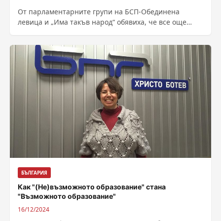
От парламентарните групи на БСП-Обединена
левица и „Има такъв народ“ обявиха, че все още
нямат определен час за срещите с...
БЪЛГАРИЯ
Как "(Не)възможното образование" стана
"Възможното образование"
16/12/2024