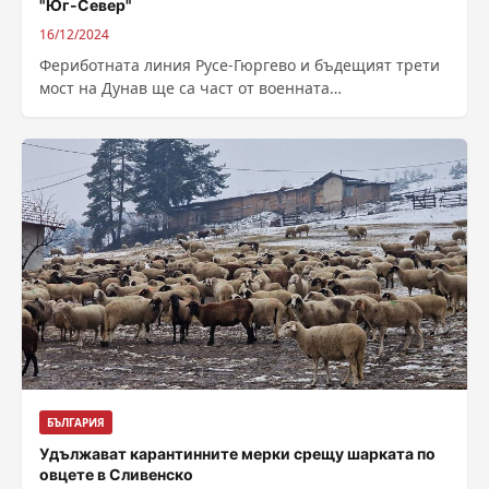
"Юг-Север"
16/12/2024
Фериботната линия Русе-Гюргево и бъдещият трети
мост на Дунав ще са част от военната
инфраструктура на военния коридор „Юг-Север“.
Това...
БЪЛГАРИЯ
Удължават карантинните мерки срещу шарката по
овцете в Сливенско