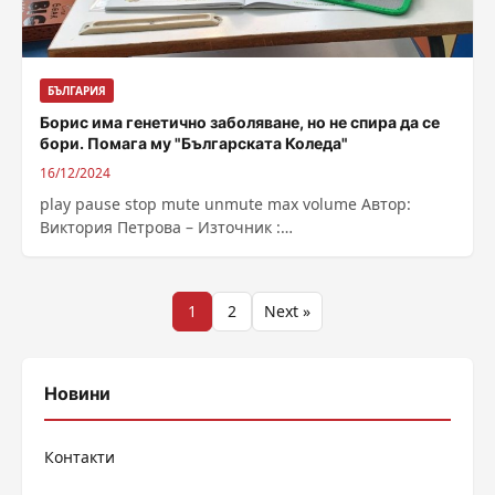
БЪЛГАРИЯ
Борис има генетично заболяване, но не спира да се
бори. Помага му "Българската Коледа"
16/12/2024
play pause stop mute unmute max volume Автор:
Виктория Петрова – Източник :
https://bnr.bg/post/102089696
Разделяне
1
2
Next »
на
публикациите
Новини
на
Контакти
страници