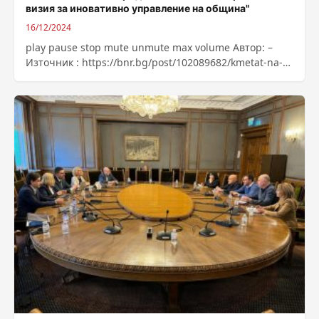
визия за иновативно управление на община"
16/12/2024
play pause stop mute unmute max volume Автор: –
Източник : https://bnr.bg/post/102089682/kmetat-na-
kostinbrod-s-otlichie-za-savremenna-vizia-za-
inovativno-upravlenie-na-obshtina