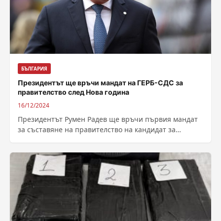
БЪЛГАРИЯ
Президентът ще връчи мандат на ГЕРБ-СДС за
правителство след Нова година
16/12/2024
Президентът Румен Радев ще връчи първия мандат
за съставяне на правителство на кандидат за
премиер, номиниран от ГЕРБ-СДС, след Нова...