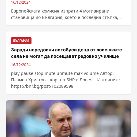
16/12/2024
Европейската комисия изпрати 4 мотивирани
становища до България, което е последна стъпка,
преди да даде страната ни на Съда на...
БЪЛГАРИЯ
Заради нередовни автобуси деца от ловешките
села не могат да посещават редовно училище
16/12/2024
play pause stop mute unmute max volume Автор:
Пламен Христов – кор. на БНР в Ловеч – Източник :
https://bnr.bg/post/102089598