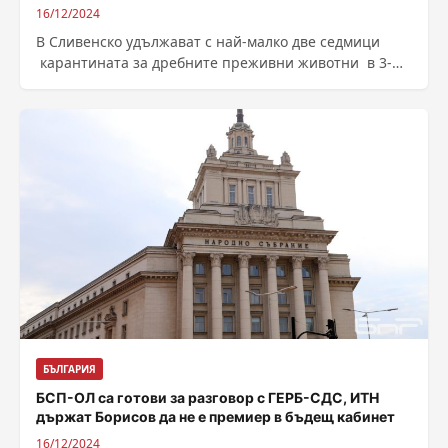
16/12/2024
В Сливенско удължават с най-малко две седмици
карантината за дребните преживни животни в 3-
километровата и 10-километровата зона, тъй като
инкубационният...
БЪЛГАРИЯ
БСП-ОЛ са готови за разговор с ГЕРБ-СДС, ИТН
държат Борисов да не е премиер в бъдещ кабинет
16/12/2024