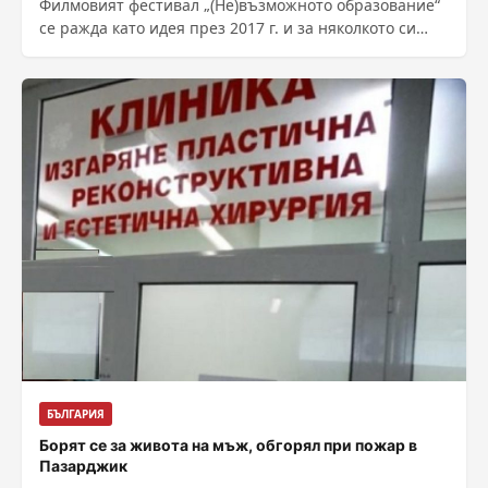
Филмовият фестивал „(Не)възможното образование“
се ражда като идея през 2017 г. и за няколкото си
издания събира група от съмишленици...
БЪЛГАРИЯ
Борят се за живота на мъж, обгорял при пожар в
Пазарджик