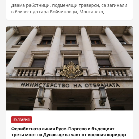
Двама работници, подменящи траверси, са загинали
в близост до гара Бойчиновци, Монтанско,
съобщават от Национална компания „Железопътна
инфраструктура“. Трети работник е...
БЪЛГАРИЯ
Фериботната линия Русе-Гюргево и бъдещият
трети мост на Дунав ще са част от военния коридор