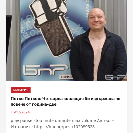
БЪЛГАРИЯ
Петко Петков: Четворна коалиция би издържала не
повече от година-две
16/12/2024
play pause stop mute unmute max volume Автор: –
Източник : https://bnr.bg/post/102089528