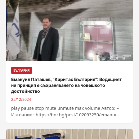
БЪЛГАРИЯ
Емануил Паташев, "Каритас България": Водещият
ни принцип е съхраняването на човешкото
достойнство
25/12/2024
play pause stop mute unmute max volume Автор: –
Източник : https://bnr.bg/post/102093250/emanuil-
patashev-karitas-balgaria-vodeshtiat-ni-princip-e-
sahranavaneto-na-choveshkoto-dostoinstvo