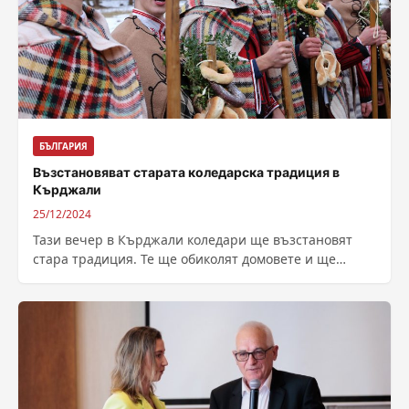
БЪЛГАРИЯ
Възстановяват старата коледарска традиция в
Кърджали
25/12/2024
Тази вечер в Кърджали коледари ще възстановят
стара традиция. Те ще обиколят домовете и ще
отправят своите пожелания за празниците....