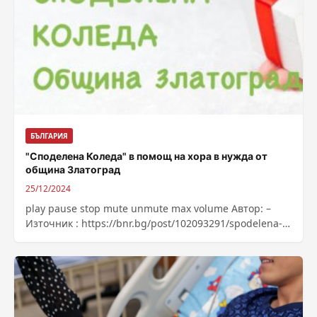
БЪЛГАРИЯ
"Споделена Коледа" в помощ на хора в нужда от
община Златоград
25/12/2024
play pause stop mute unmute max volume Автор: –
Източник : https://bnr.bg/post/102093291/spodelena-
koleda-v-pomosht-na-hora-v-nujda-ot-obshtina-
zlatograd