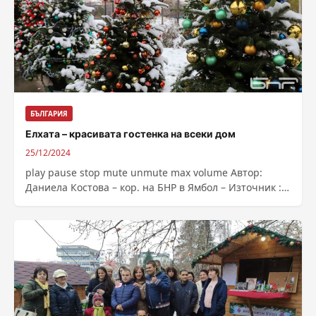
БЪЛГАРИЯ
Елхата – красивата гостенка на всеки дом
25/12/2024
play pause stop mute unmute max volume Автор:
Даниела Костова – кор. на БНР в Ямбол – Източник :
https://bnr.bg/post/102093247/elhata-krasivata-
gostenka-na-vseki-dom