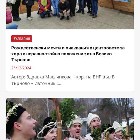
БЪЛГАРИЯ
Рождественски мечти и очаквания в центровете за
хора в неравностойно положение във Велико
Търново
25/12/2024
Автор: Здравка Маслянкова – кор. на БНР във В.
Търново – Източник :
https://bnr.bg/post/102093267/rojdestvenski-mechti-i-
ochakvane-za-chudesa-v-centrovete-za-hora-v-
neravnostoino-polojenie-vav-veliko-tarnovo