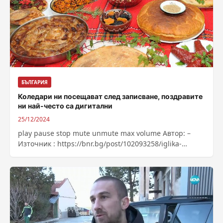
БЪЛГАРИЯ
Коледари ни посещават след записване, поздравите
ни най-често са дигитални
25/12/2024
play pause stop mute unmute max volume Автор: –
Източник : https://bnr.bg/post/102093258/iglika-
mishkova