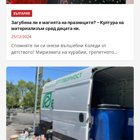
БЪЛГАРИЯ
Загубена ли е магията на празниците? – Култура на
материализъм сред децата ни.
25/12/2024
Спомняте ли си онези вълшебни Коледи от
детството? Миризмата на курабии, трепетното
очакване на подаръци, искрящите очи на децата,
докато...