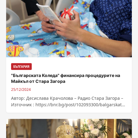
БЪЛГАРИЯ
"Българската Коледа" финансира процедурите на
Майкъл от Стара Загора
25/12/2024
Автор: Десислава Крачолова – Радио Стара Загора –
Източник : https://bnr.bg/post/102093300/balgarskata-
koleda-finansira-procedurite-na-maikal-ot-stara-zagora