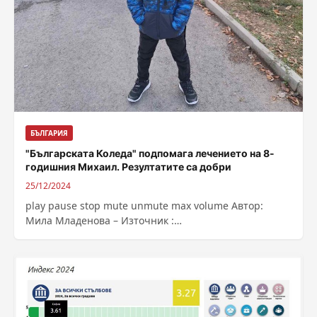
БЪЛГАРИЯ
"Българската Коледа" подпомага лечението на 8-
годишния Михаил. Резултатите са добри
25/12/2024
play pause stop mute unmute max volume Автор:
Мила Младенова – Източник :
https://bnr.bg/post/102093224