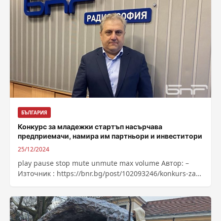
БЪЛГАРИЯ
Конкурс за младежки стартъп насърчава
предприемачи, намира им партньори и инвеститори
25/12/2024
play pause stop mute unmute max volume Автор: –
Източник : https://bnr.bg/post/102093246/konkurs-za-
mladejki-startap-nasarchava-predpriemachi-namira-
im-partnyori-i-investitori