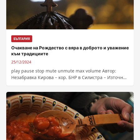
БЪЛГАРИЯ
Очакване на Рождество с вяра в доброто и уважение
към традициите
25/12/2024
play pause stop mute unmute max volume Автор:
Незабравка Кирова – кор. БНР в Силистра – Източник
: https://bnr.bg/post/102093217/ochakvane-na-
rojdestvo-s-vara-v-dobroto-i-uvajenie-kam-tradiciite