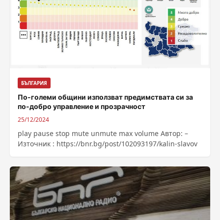
БЪЛГАРИЯ
По-големи общини използват предимствата си за
по-добро управление и прозрачност
25/12/2024
play pause stop mute unmute max volume Автор: –
Източник : https://bnr.bg/post/102093197/kalin-slavov