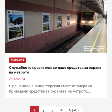
БЪЛГАРИЯ
Служебното правителство даде средства за охрана
на метрото
25/12/2024
С решение на Министерския съвет от вчера са
приведени средства за охраната на метрото,
съобщават от Столичната община. Сумата е...
Разделяне
1
2
3
4
Next »