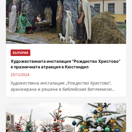
БЪЛГАРИЯ
Художествената инсталация "Рождество Христово"
е празничната атракция в Кюстендил
25/12/2024
Художествена инсталация „Рождество Христово“,
аранжирана и решена в библейския Витлеемски
мотив, се превърна в празничната атракция в
центъра на Кюстендил....