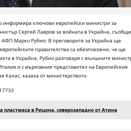
о информира ключови европейски министри за
инистър Сергей Лавров за войната в Украйна, съобщ
 АФП.Марко Рубио: В преговорите за Украйна ще
 европейските правителства са обезпокоени, че ще
икта в Украйна, Рубио разговаря с външните минист
Италия и с върховния представител на Европейския
я Калас, казаха от министерството.
117733
а пластмаса в Рицона, северозападно от Атина