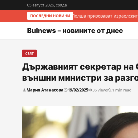
05 август 2026, сряда
Италия и Полша призовават израелските
ПОСЛЕДНИ НОВИНИ
Bulnews – новините от днес
СВЯТ
Държавният секретар на
външни министри за разго
Мария Атанасова
19/02/2025
36 views
1 min read