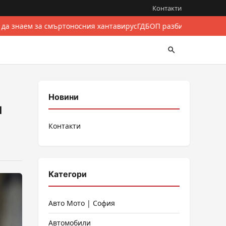
Контакти
 да знаем за смъртоносния хантавирус
ГДБОП разби международе
Новини
и
Контакти
Категори
Авто Мото | София
Автомобили