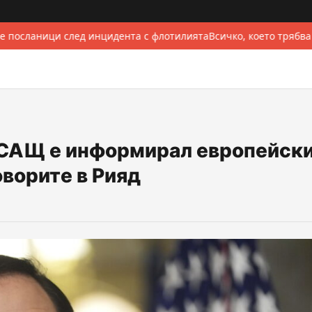
 посланици след инцидента с флотилията
Всичко, което трябва
 САЩ е информирал европейск
ворите в Рияд