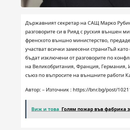
Държавният секретар на САЩ Марко Руби
разговорите си в Рияд с руския външен м
френското външно министерство, предаде
участват всички замесени страниТъй като
бъдат изключени от разговорите по конфл
на Великобритания, Франция, Германия, 
съюз по въпросите на външните работи Ка
Автор: – Източник : https://bnr.bg/post/102
Виж и това
Голям пожар във фабрика з