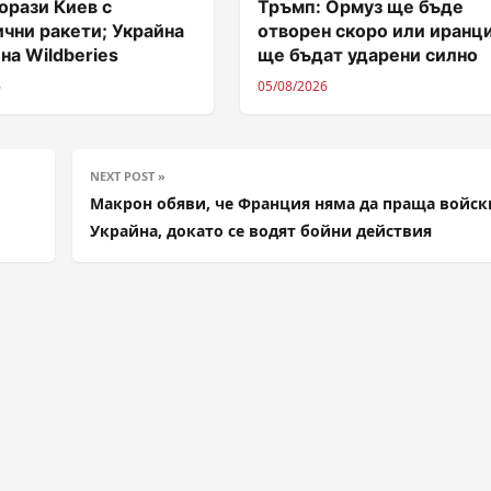
орази Киев с
Тръмп: Ормуз ще бъде
чни ракети; Украйна
отворен скоро или иранц
 на Wildberies
ще бъдат ударени силно
6
05/08/2026
NEXT POST »
Макрон обяви, че Франция няма да праща войск
Украйна, докато се водят бойни действия