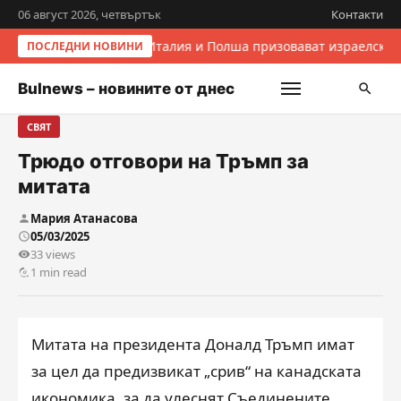
06 август 2026, четвъртък
Контакти
Италия и Полша призовават израелскит
ПОСЛЕДНИ НОВИНИ
Bulnews – новините от днес
СВЯТ
Трюдо отговори на Тръмп за
митата
Мария Атанасова
05/03/2025
33 views
1 min read
Митата на президента Доналд Тръмп имат
за цел да предизвикат „срив“ на канадската
икономика, за да улеснят Съединените