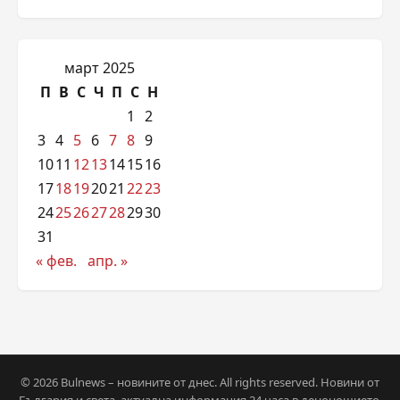
март 2025
П
В
С
Ч
П
С
Н
1
2
3
4
5
6
7
8
9
10
11
12
13
14
15
16
17
18
19
20
21
22
23
24
25
26
27
28
29
30
31
« фев.
апр. »
© 2026 Bulnews – новините от днес. All rights reserved. Новини от
България и света, актуална информация 24 часа в денонощието.