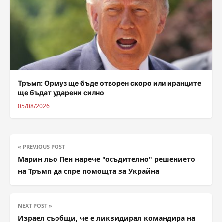
Тръмп: Ормуз ще бъде отворен скоро или иранците
ще бъдат ударени силно
05/08/2026
« PREVIOUS POST
Марин льо Пен нарече "осъдително" решението
на Тръмп да спре помощта за Украйна
NEXT POST »
Израел съобщи, че е ликвидирал командира на