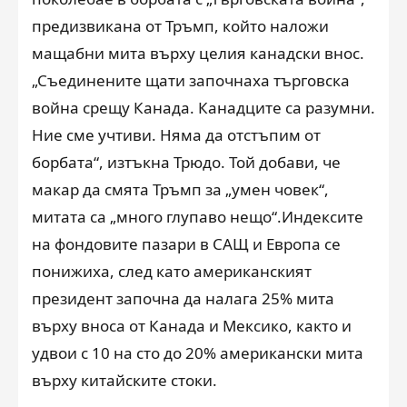
предизвикана от Тръмп, който наложи
мащабни мита върху целия канадски внос.
„Съединените щати започнаха търговска
война срещу Канада. Канадците са разумни.
Ние сме учтиви. Няма да отстъпим от
борбата“, изтъкна Трюдо. Той добави, че
макар да смята Тръмп за „умен човек“,
митата са „много глупаво нещо“.Индексите
на фондовите пазари в САЩ и Европа се
понижиха, след като американският
президент започна да налага 25% мита
върху вноса от Канада и Мексико, както и
удвои с 10 на сто до 20% американски мита
върху китайските стоки.