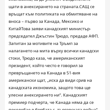
щати в анексирането на страната.САЩ се
връщат към политиката на обмитяване на
вноса – първо за Канада, Мексико и
КитайТова заяви канадският министър-
председател Джъстин Трюдо, предаде АФП.
Запитан за мотивите на Тръмп за
налагането на мита върху всички канадски
стоки, Трюдо каза, че американският
президент, който често е говорил за
превръщането на Канада в 51-вия
американски щат, „иска да види срив на
канадската икономика, защото това ще
улесни анексирането ни“. Канадският
премиер подчерта, че Канада няма да се
поколебае в борбата с „търговската война“,