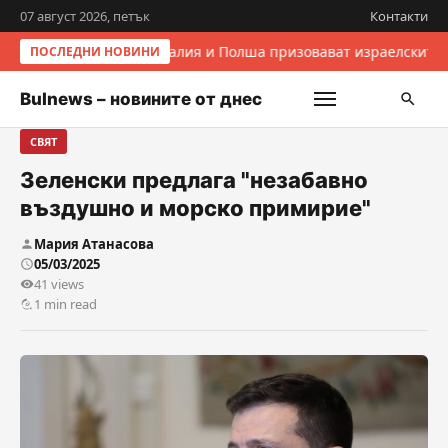
07 август 2026, петък
Контакти
Италия и Полша призовават израелските 
ПОСЛЕДНИ НОВИНИ
Bulnews – новините от днес
СВЯТ
Зеленски предлага "незабавно
въздушно и морско примирие"
Мария Атанасова
05/03/2025
41 views
1 min read