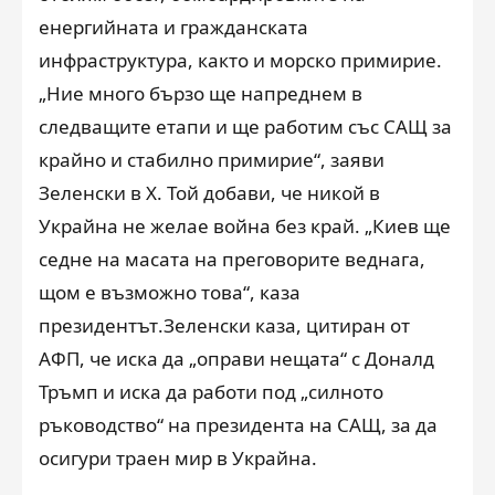
енергийната и гражданската
инфраструктура, както и морско примирие.
„Ние много бързо ще напреднем в
следващите етапи и ще работим със САЩ за
крайно и стабилно примирие“, заяви
Зеленски в Х. Той добави, че никой в
Украйна не желае война без край. „Киев ще
седне на масата на преговорите веднага,
щом е възможно това“, каза
президентът.Зеленски каза, цитиран от
АФП, че иска да „оправи нещата“ с Доналд
Тръмп и иска да работи под „силното
ръководство“ на президента на САЩ, за да
осигури траен мир в Украйна.