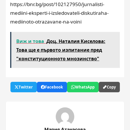
https://bnr.bg/post/102127950/jurnalisti-
mediini-eksperti-i-izsledovateli-diskutiraha-
mediinoto-otrazavane-na-voini
Виж и това
Доц. Наталия Киселова:
Това ще е първото изпитание пред
"конституционното мнозинство"
Twitter
Facebook
WhatsApp
Copy
Мария Атанасова