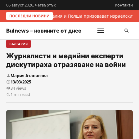
06 август 2026, четвъртък
Контакти
Италия и Полша призовават израелските 
ПОСЛЕДНИ НОВИНИ
Bulnews – новините от днес
БЪЛГАРИЯ
Журналисти и медийни експерти
дискутираха отразяване на войни
Мария Атанасова
13/03/2025
34 views
1 min read