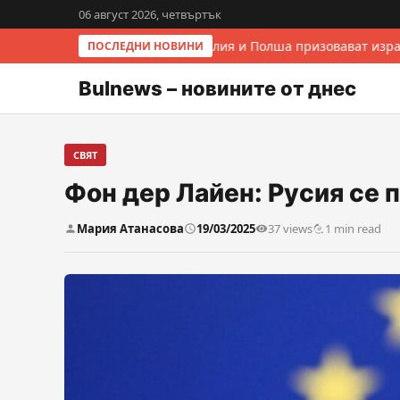
06 август 2026, четвъртък
Италия и Полша призовават изра
ПОСЛЕДНИ НОВИНИ
Bulnews – новините от днес
СВЯТ
Фон дер Лайен: Русия се 
Мария Атанасова
19/03/2025
37 views
1 min read