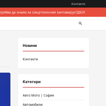
Контакти
трябва да знаем за смъртоносния хантавирус
ГДБОП разби между
Новини
Контакти
Категори
Авто Мото | София
Автомобили