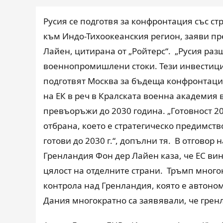
Русия се подготвя за конфронтация със ст
към Индо-Тихоокеанския регион, заяви пр
Лайен, цитирана от „Ройтерс“. „Русия раз
военнопромишлени стоки. Тези инвестици
подготвят Москва за бъдеща конфронтаци
на ЕК в реч в Кралската военна академия в
превъоръжи до 2030 година. „Готовност 20
отбрана, което е стратегическо предимств
готови до 2030 г.“, допълни тя. В отгово
Гренландия Фон дер Лайен каза, че ЕС ви
цялост на отделните страни. Тръмп много
контрола над Гренландия, която е автоном
Дания многократно са заявявали, че гренл