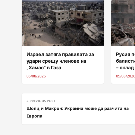
Израел затяга правилата за
Русия п
удари срещу членове на
балисти
„Хамас“ в Газа
– склад
05/08/2026
05/08/202
« PREVIOUS POST
Шолц и Макрон: Украйна може да разчита на
Европа