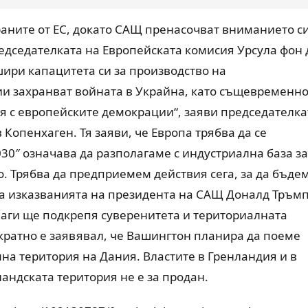
раните от ЕС, докато САЩ пренасочват вниманието с
едседателката на Европейската комисия Урсула фон 
шири капацитета си за производство на
и захранват войната в Украйна, като същевременн
я с европейските демокрации“, заяви председателка
 Копенхаген. Тя заяви, че Европа трябва да се
30″ означава да разполагаме с индустриална база за
о. Трябва да предприемем действия сега, за да бъде
р на изказванията на президента на САЩ Доналд Тръмп
наги ще подкрепя суверенитета и териториалната
кратно е заявявал, че Вашингтон планира да поеме
на територия на Дания. Властите в Гренландия и в
андската територия не е за продан.