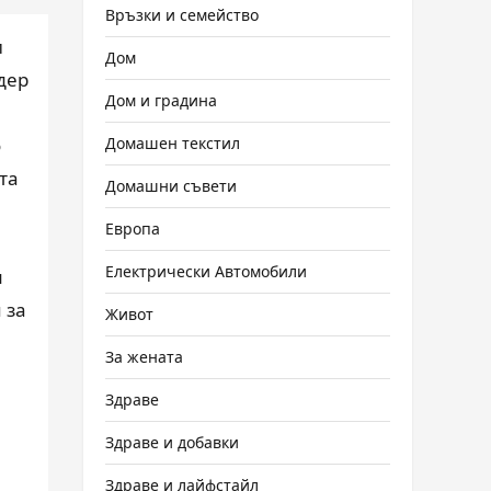
Връзки и семейство
и
Дом
дер
Дом и градина
Домашен текстил
о
та
Домашни съвети
Европа
Електрически Автомобили
м
 за
Живот
За жената
Здраве
Здраве и добавки
Здраве и лайфстайл