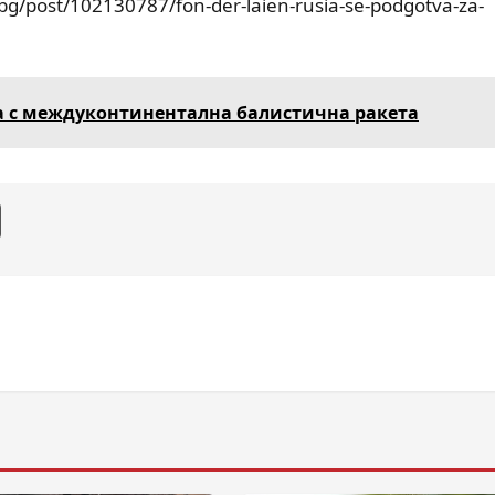
.bg/post/102130787/fon-der-laien-rusia-se-podgotva-za-
ка с междуконтинентална балистична ракета