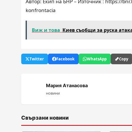
Автор: Екип на БНР – Източник : https://bnr
konfrontacia
Виж и това
Киев съобщи за руска ата
Twitter
Facebook
WhatsApp
Copy
Мария Атанасова
новини
Свързани новини