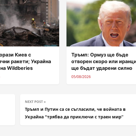
орази Киев с
Тръмп: Ормуз ще бъде
чни ракети; Украйна
отворен скоро или иранц
 на Wildberies
ще бъдат ударени силно
6
05/08/2026
NEXT POST »
Тръмп и Путин са се съгласили, че войната в
Украйна "трябва да приключи с траен мир“