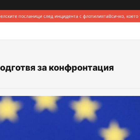
елските посланици след инцидента с флотилията
Всичко, което 
подготвя за конфронтация