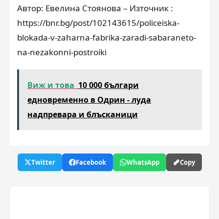
Автор: Евелина Стоянова – Източник :
https://bnr.bg/post/102143615/policeiska-
blokada-v-zaharna-fabrika-zaradi-sabaraneto-
na-nezakonni-postroiki
Виж и това
10 000 българи
едновременно в Одрин - луда
надпревара и блъсканици
Twitter
Facebook
WhatsApp
Copy