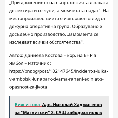
„При движението на съоръженията люлката
дефектира и се чупи, а момчетата падат“. На
местопроизшествието е извършен оглед от
дежурна оперативна група. Образувано е
досъдебно производство. „В момента се
изследват всички обстоятелства“.
Автор: Даниела Костова – кор. на БНР в
Ямбол – Източник :
https://bnr.bg/post/102147645/incident-s-lulka-
v-ambolski-lunapark-dvama-raneni-ediniat-s-
opasnost-za-jivota
Виж и това
Адв. Николай Хаджигенов
за "Магнитски" 2: САЩ забодоха нож в