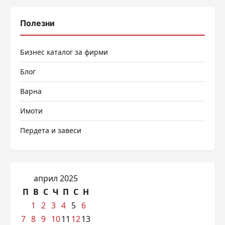
Полезни
Бизнес каталог за фирми
Блог
Варна
Имоти
Пердета и завеси
април 2025
П
В
С
Ч
П
С
Н
1
2
3
4
5
6
7
8
9
10
11
12
13