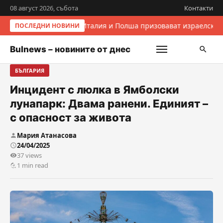
08 август 2026, събота
Контакти
Италия и Полша призовават израелскит
ПОСЛЕДНИ НОВИНИ
Bulnews – новините от днес
БЪЛГАРИЯ
Инцидент с люлка в Ямболски
лунапарк: Двама ранени. Единият –
с опасност за живота
Мария Атанасова
24/04/2025
37 views
1 min read