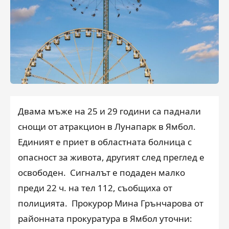
Двама мъже на 25 и 29 години са паднали
снощи от атракцион в Лунапарк в Ямбол.
Единият е приет в областната болница с
опасност за живота, другият след преглед е
освободен. Сигналът е подаден малко
преди 22 ч. на тел 112, съобщиха от
полицията. Прокурор Мина Грънчарова от
районната прокуратура в Ямбол уточни: