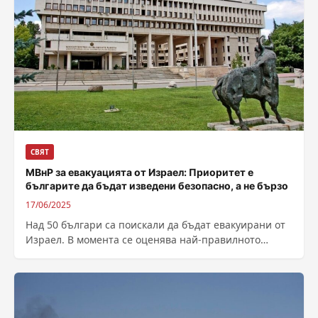
СВЯТ
МВнР за евакуацията от Израел: Приоритет е
българите да бъдат изведени безопасно, а не бързо
17/06/2025
Над 50 българи са поискали да бъдат евакуирани от
Израел. В момента се оценява най-правилното
време за безопасното им извеждане...