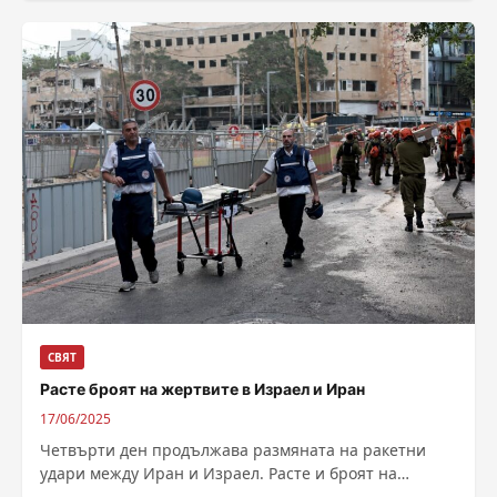
СВЯТ
Расте броят на жертвите в Израел и Иран
17/06/2025
Четвърти ден продължава размяната на ракетни
удари между Иран и Израел. Расте и броят на
жертвите. 8 израелци са били...