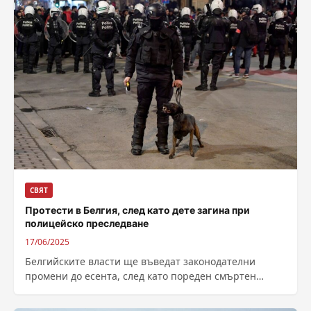
СВЯТ
Протести в Белгия, след като дете загина при
полицейско преследване
17/06/2025
Белгийските власти ще въведат законодателни
промени до есента, след като пореден смъртен
случай в резултат на полицейски действия
предизвика силни...