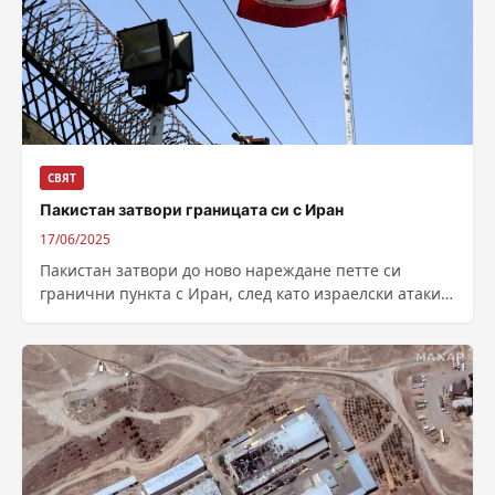
СВЯТ
Пакистан затвори границата си с Иран
17/06/2025
Пакистан затвори до ново нареждане петте си
гранични пункта с Иран, след като израелски атаки
предизвикаха нов цикъл на насилие...