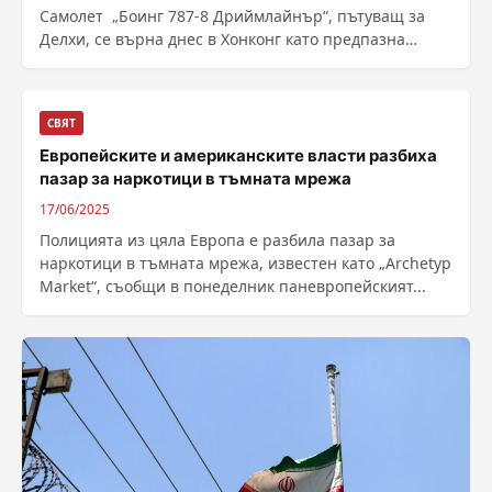
Самолет „Боинг 787-8 Дриймлайнър“, пътуващ за
Делхи, се върна днес в Хонконг като предпазна
мярка след съмнения за технически проблем...
СВЯТ
Европейските и американските власти разбиха
пазар за наркотици в тъмната мрежа
17/06/2025
Полицията из цяла Европа е разбила пазар за
наркотици в тъмната мрежа, известен като „Archetyp
Market“, съобщи в понеделник паневропейският...