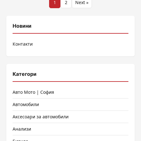
Разделяне
1
2
Next »
на
публикациите
Новини
на
Контакти
страници
Категори
Авто Мото | София
Автомобили
Аксесоари за автомобили
Анализи