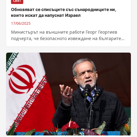
СВЯТ
Обновяват се списъците със сънародниците ни,
които искат да напуснат Израел
17/06/2025
Министърът на външните работи Георг Георгиев
подчерта, че безопасното извеждане на българите
от държавите в Близкия изток е приоритет за...