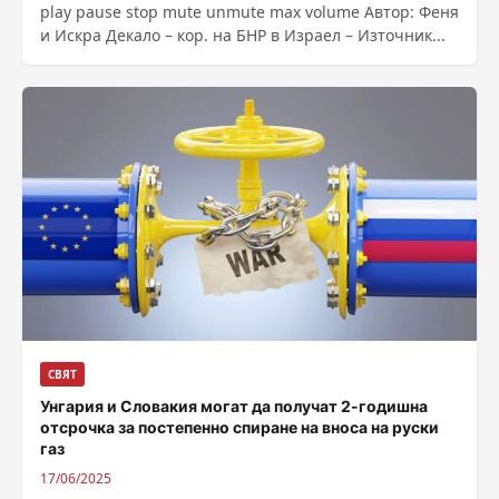
play pause stop mute unmute max volume Автор: Феня
и Искра Декало – кор. на БНР в Израел – Източник...
СВЯТ
Унгария и Словакия могат да получат 2-годишна
отсрочка за постепенно спиране на вноса на руски
газ
17/06/2025