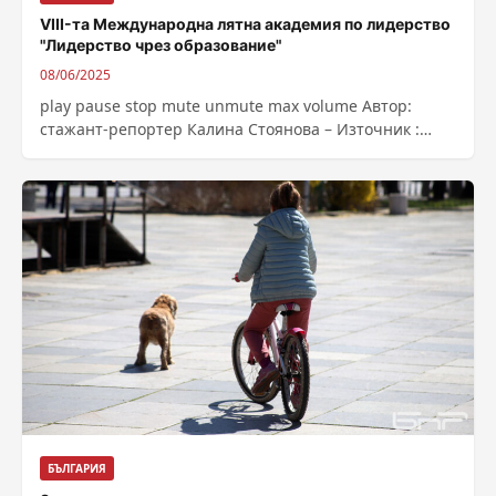
VIII-та Международна лятна академия по лидерство
"Лидерство чрез образование"
08/06/2025
play pause stop mute unmute max volume Автор:
стажант-репортер Калина Стоянова – Източник :
https://bnr.bg/post/102167996/viii-ta-mejdunarodna-
latna-akademia-po-liderstvo-liderstvo-chrez-
obrazovanie
БЪЛГАРИЯ