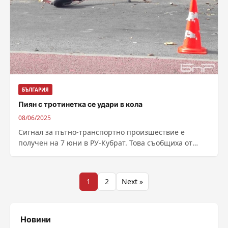
БЪЛГАРИЯ
Пиян с тротинетка се удари в кола
08/06/2025
Сигнал за пътно-транспортно произшествие е
получен на 7 юни в РУ-Кубрат. Това съобщиха от
Областната дирекция на МВР- Разград. По улица...
Разделяне
1
2
Next »
на
публикациите
Новини