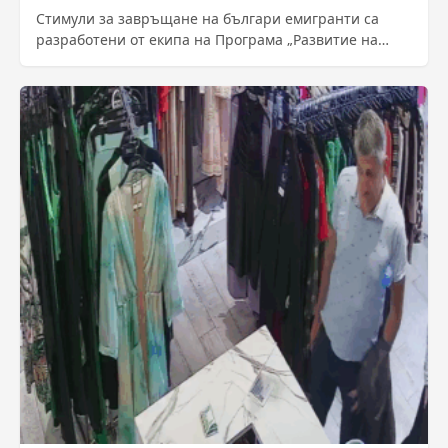
Стимули за завръщане на българи емигранти са
разработени от екипа на Програма „Развитие на
човешките ресурси“. Новата схема „Избирам
България“...