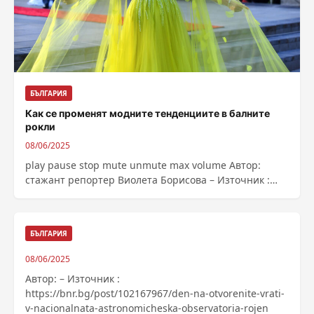
БЪЛГАРИЯ
Как се променят модните тенденциите в балните
рокли
08/06/2025
play pause stop mute unmute max volume Автор:
стажант репортер Виолета Борисова – Източник :
https://bnr.bg/post/102167663/kak-se-promenat-
modnite-tendenciite-v-balnite-rokli
БЪЛГАРИЯ
08/06/2025
Автор: – Източник :
https://bnr.bg/post/102167967/den-na-otvorenite-vrati-
v-nacionalnata-astronomicheska-observatoria-rojen