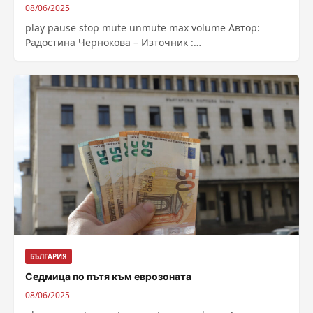
08/06/2025
play pause stop mute unmute max volume Автор:
Радостина Чернокова – Източник :
https://bnr.bg/post/102167967/den-na-otvorenite-vrati-
v-nacionalnata-astronomicheska-observatoria-rojen
БЪЛГАРИЯ
Седмица по пътя към еврозоната
08/06/2025