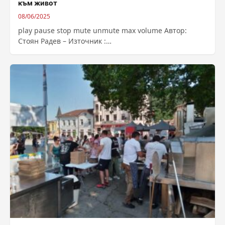
към живот
08/06/2025
play pause stop mute unmute max volume Автор:
Стоян Радев – Източник :
https://bnr.bg/post/102167991/za-novata-nadejda-
stariat-brast-da-se-vazvarne-kam-jivot