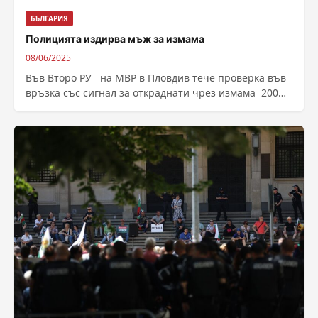
БЪЛГАРИЯ
Полицията издирва мъж за измама
08/06/2025
Във Второ РУ на МВР в Пловдив тече проверка във
връзка със сигнал за откраднати чрез измама 200
лева от...