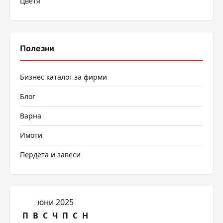
Цветя
Полезни
Бизнес каталог за фирми
Блог
Варна
Имоти
Пердета и завеси
юни 2025
П
В
С
Ч
П
С
Н