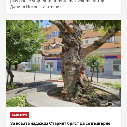
play pause stop mute unmute max volume Автор:
Даниел Инков – Източник :
https://bnr.bg/post/102168394/sedmica-po-pata-kam-
evrozonata
БЪЛГАРИЯ
За новата надежда Старият бряст да се възвърне