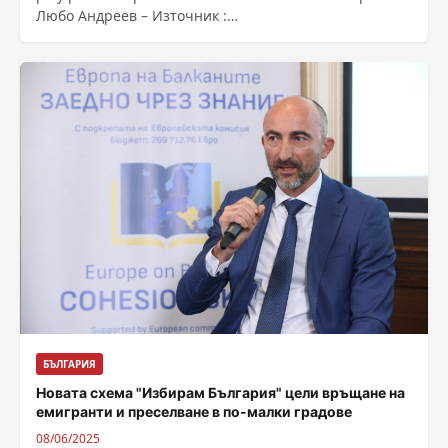
Любо Андреев – Източник :
https://bnr.bg/post/102167704/na-9-uni-grad-montana-
otbelazva-svoa-praznik-sveti-duh
БЪЛГАРИЯ
Новата схема "Избирам България" цели връщане на
емигранти и преселване в по-малки градове
08/06/2025