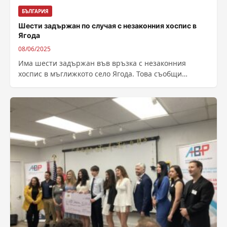
БЪЛГАРИЯ
Шести задържан по случая с незаконния хоспис в
Ягода
08/06/2025
Има шести задържан във връзка с незаконния
хоспис в мъглижкото село Ягода. Това съобщи
районният прокурор на Стара Загора Таня...