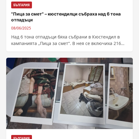
БЪЛГАРИЯ
"Пица за смет" – кюстендилци събраха над 6 тона
отпадъци
08/06/2025
Над 6 тона отпадъци бяха събрани в Кюстендил в
кампанията „Пица за смет“. В нея се включиха 216
участници. Автор:...
БЪЛГАРИЯ