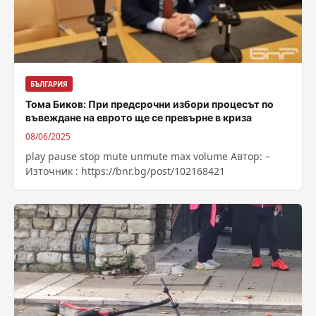
БЪЛГАРИЯ
Тома Биков: При предсрочни избори процесът по
въвеждане на еврото ще се превърне в криза
08/06/2025
play pause stop mute unmute max volume Автор: –
Източник : https://bnr.bg/post/102168421