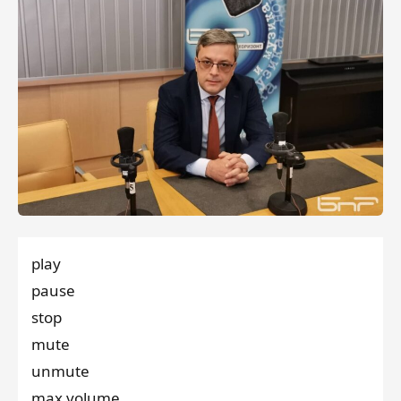
play
pause
stop
mute
unmute
max volume