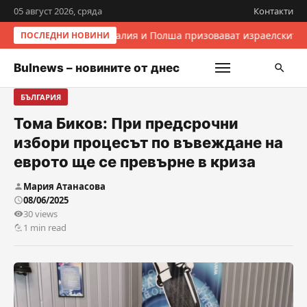
05 август 2026, сряда
Контакти
Италия и Полша призовават израелските 
ПОСЛЕДНИ НОВИНИ
Bulnews – новините от днес
БЪЛГАРИЯ
Тома Биков: При предсрочни
избори процесът по въвеждане на
еврото ще се превърне в криза
Мария Атанасова
08/06/2025
30 views
1 min read