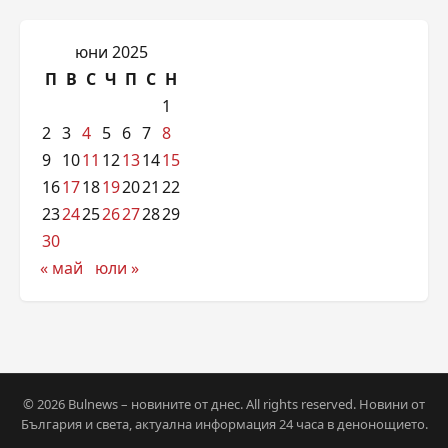
юни 2025
П
В
С
Ч
П
С
Н
1
2
3
4
5
6
7
8
9
10
11
12
13
14
15
16
17
18
19
20
21
22
23
24
25
26
27
28
29
30
« май
юли »
© 2026 Bulnews – новините от днес. All rights reserved. Новини от
България и света, актуална информация 24 часа в денонощието.