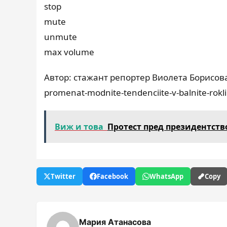
stop
mute
unmute
max volume
Автор: стажант репортер Виолета Борисова –
promenat-modnite-tendenciite-v-balnite-rokli
Виж и това
Протест пред президентств
Twitter
Facebook
WhatsApp
Copy
Мария Атанасова