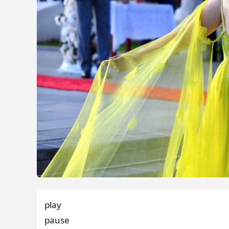
play
pause