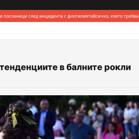
 посланици след инцидента с флотилията
Всичко, което трябва
тенденциите в балните рокли