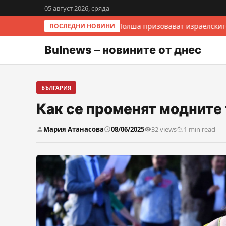
05 август 2026, сряда
Италия и Полша призовават израелските
ПОСЛЕДНИ НОВИНИ
Bulnews – новините от днес
БЪЛГАРИЯ
Как се променят модните 
Мария Атанасова
08/06/2025
32 views
1 min read