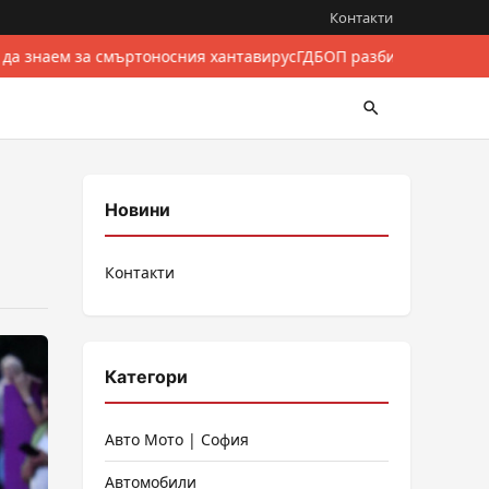
Контакти
 да знаем за смъртоносния хантавирус
ГДБОП разби международе
Новини
Контакти
Категори
Авто Мото | София
Автомобили