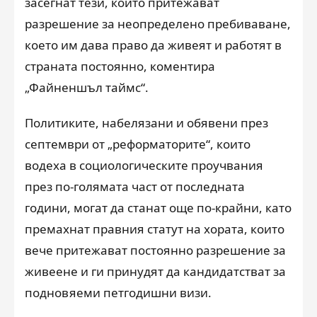
засегнат тези, които притежават
разрешение за неопределено пребиваване,
което им дава право да живеят и работят в
страната постоянно, коментира
„Файненшъл таймс“.
Политиките, набелязани и обявени през
септември от „реформаторите“, които
водеха в социологическите проучвания
през по-голямата част от последната
години, могат да станат още по-крайни, като
премахнат правния статут на хората, които
вече притежават постоянно разрешение за
живеене и ги принудят да кандидатстват за
подновяеми петгодишни визи.