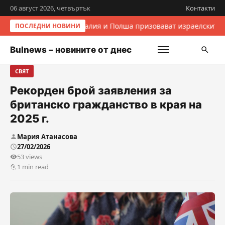
06 август 2026, четвъртък
Контакти
Италия и Полша призовават израелските 
ПОСЛЕДНИ НОВИНИ
Bulnews – новините от днес
СВЯТ
Рекорден брой заявления за
британско гражданство в края на
2025 г.
Мария Атанасова
27/02/2026
53 views
1 min read