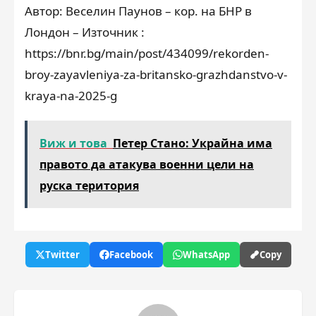
Автор: Веселин Паунов – кор. на БНР в
Лондон – Източник :
https://bnr.bg/main/post/434099/rekorden-
broy-zayavleniya-za-britansko-grazhdanstvo-v-
kraya-na-2025-g
Виж и това
Петер Стано: Украйна има
правото да атакува военни цели на
руска територия
Twitter
Facebook
WhatsApp
Copy