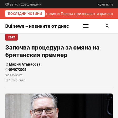
09 август 2026, неделя
Контакти
Италия и Полша призовават израелскит
ПОСЛЕДНИ НОВИНИ
Bulnews – новините от днес
СВЯТ
Започва процедура за смяна на
британския премиер
Мария Атанасова
09/07/2026
30 views
1 min read