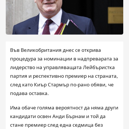
Във Великобритания днес се открива
процедура за номинации в надпреварата за
лидерство на управляващата Лейбъристка
партия и респективно премиер на страната,
след като Киър Стармър по-рано обяви, че
подава оставка.
Има обаче голяма вероятност да няма други
кандидати освен Анди Бърнам и той да
стане премиер след една седмица без