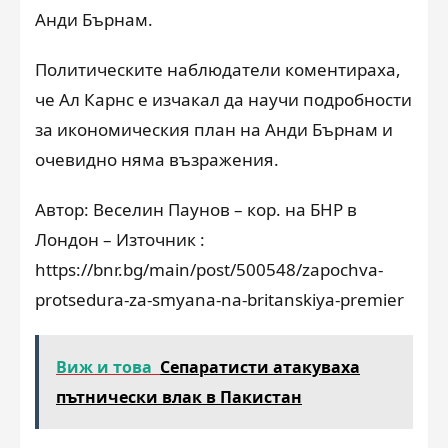
Анди Бърнам.
Политическите наблюдатели коментираха,
че Ал Карнс е изчакал да научи подробности
за икономическия план на Анди Бърнам и
очевидно няма възражения.
Автор: Веселин Паунов – кор. на БНР в
Лондон – Източник :
https://bnr.bg/main/post/500548/zapochva-
protsedura-za-smyana-na-britanskiya-premier
Виж и това
Сепаратисти атакуваха
пътнически влак в Пакистан