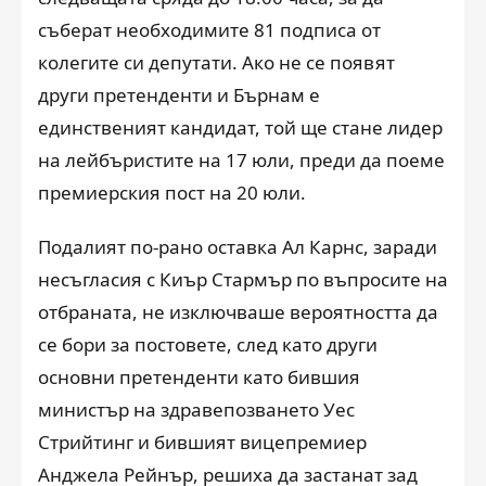
съберат необходимите 81 подписа от
колегите си депутати. Ако не се появят
други претенденти и Бърнам е
единственият кандидат, той ще стане лидер
на лейбъристите на 17 юли, преди да поеме
премиерския пост на 20 юли.
Подалият по-рано оставка Ал Карнс, заради
несъгласия с Киър Стармър по въпросите на
отбраната, не изключваше вероятността да
се бори за постовете, след като други
основни претенденти като бившия
министър на здравепозването Уес
Стрийтинг и бившият вицепремиер
Анджела Рейнър, решиха да застанат зад