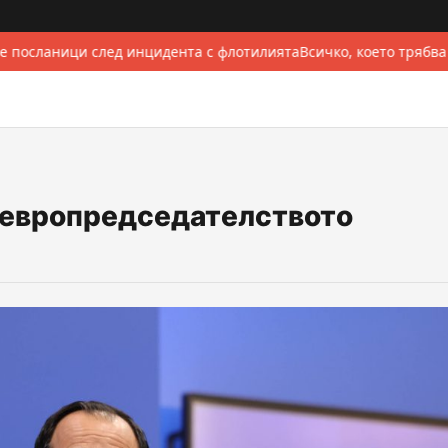
 посланици след инцидента с флотилията
Всичко, което трябва
а европредседателството