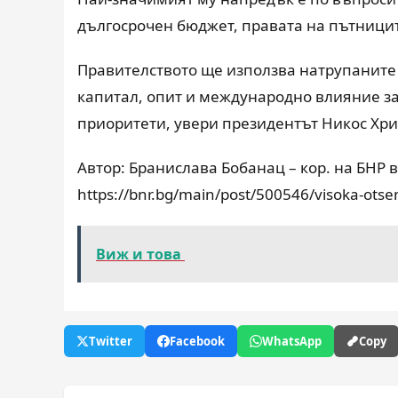
дългосрочен бюджет, правата на пътници
Правителството ще използва натрупаните
капитал, опит и международно влияние за
приоритети, увери президентът Никос Хри
Автор: Бранислава Бобанац – кор. на БНР в
https://bnr.bg/main/post/500546/visoka-otse
Виж и това
Twitter
Facebook
WhatsApp
Copy