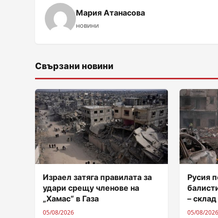
Мария Атанасова
новини
Свързани новини
Израел затяга правилата за
Русия п
удари срещу членове на
балисти
„Хамас“ в Газа
– склад
05/08/2026
05/08/202