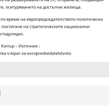
те, осигуряването на достъпни жилища.
 по време на европредседателството политически
 постигане на стратегическите национални
стодулидис.
 Кипър – Източник :
nka-v-kipar-za-evropredsedatelstvoto