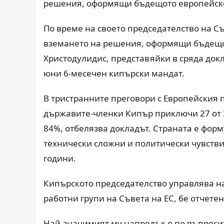
решения, оформящи бъдещото европейско
По време на своето председателство на С
вземането на решения, оформящи бъдещот
Христодулидис, представяйки в сряда док
юни 6-месечен кипърски мандат.
В тристранните преговори с Европейския 
държавите-членки Кипър приключи 27 от 32
84%, отбелязва докладът. Страната е фор
технически сложни и политически чувстви
години.
Кипърското председателство управлява над
работни групи на Съвета на ЕС, бе отчетен
Най-значимият му напредък е по въпроси