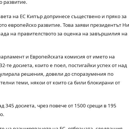
 развитие.
ъвета на ЕС Кипър допринесе съществено и пряко за
о европейско развитие. Това заяви президентът Ни
лада на правителството за оценка на завършилия на
парламент и Европейската комисия от името на
-те досиета, които е поел, постигайки успех от над
мулирала решения, довели до споразумения по
телни теми, някои от които са били блокирани от
 345 досиета, чрез повече от 1500 срещи в 195
о.
те на разширяването на ЕС, отбраната, следващия