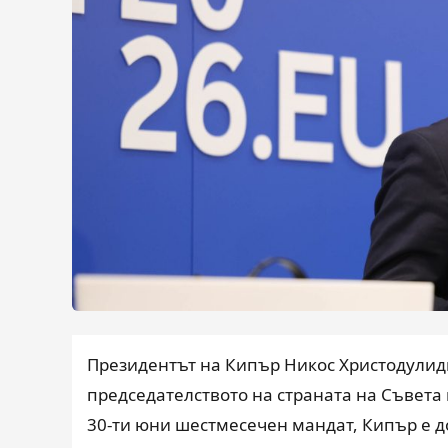
Президентът на Кипър Никос Христодулиди
председателството на страната на Съвета 
30-ти юни шестмесечен мандат, Кипър е д