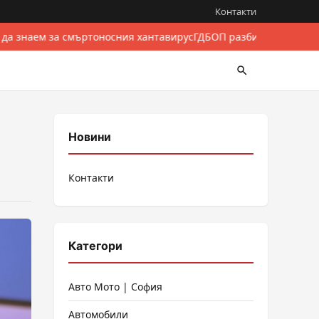
Контакти
 да знаем за смъртоносния хантавирус
ГДБОП разби международе
Новини
Контакти
Категори
Авто Мото | София
Автомобили