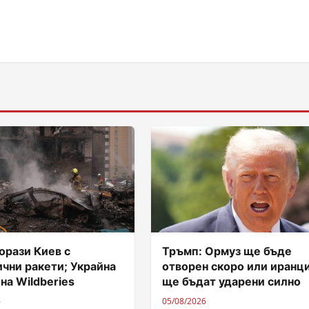
орази Киев с
Тръмп: Ормуз ще бъде
чни ракети; Украйна
отворен скоро или иранц
 на Wildberies
ще бъдат ударени силно
6
05/08/2026