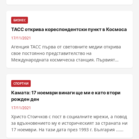
данните на оператора на двата аеропорта "Фрапорт
Туин Стар Еърпорт Мениджмънт" АД. ...
БИЗНЕС
ТАСС открива кореспондентски пункт в Космоса
17/11/2021
Агенция ТАСС първа от световните медии открива
свое постоянно представителство на
Международната космическа станция. Първият
кореспондент на ТАСС в орбита ще бъде космонавтът
от Роскосмос Александър Мисуркин. Той ще разказва
за...
СПОРТНИ
Камата: 17 ноември винаги ще ми е като втори
рожден ден
17/11/2021
Христо Стоичков с пост в социалните мрежи, а повод
за вдъхновението му е историческият за страната ни
17 ноември. На тази дата през 1993 г. България ......