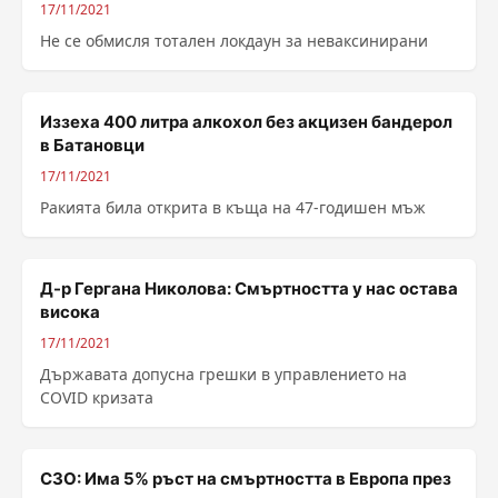
17/11/2021
Не се обмисля тотален локдаун за неваксинирани
Иззеха 400 литра алкохол без акцизен бандерол
в Батановци
17/11/2021
Ракията била открита в къща на 47-годишен мъж
Д-р Гергана Николова: Смъртността у нас остава
висока
17/11/2021
Държавата допусна грешки в управлението на
COVID кризата
СЗО: Има 5% ръст на смъртността в Европа през