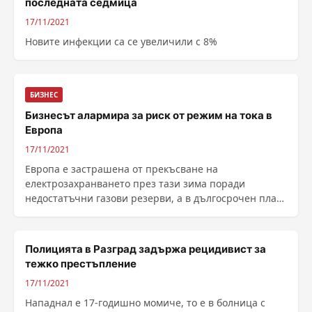
последната седмица
17/11/2021
Новите инфекции са се увеличили с 8%
БИЗНЕС
Бизнесът алармира за риск от режим на тока в
Европа
17/11/2021
Европа е застрашена от прекъсване на
електрозахранването през тази зима поради
недостатъчни газови резерви, а в дългосрочен план
петролът може да поскъпне над 100 долара за барел,
заяви главният изпълнителен директор на гиганта...
Полицията в Разград задържа рецидивист за
тежко престъпление
17/11/2021
Нападнал е 17-годишно момиче, то е в болница с