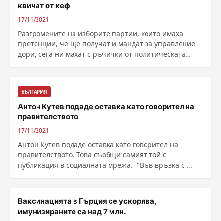
квичат от кеф
17/11/2021
Разгромените на изборите партии, които имаха
претенции, че ще получат и мандат за управление
дори, сега ни махат с ръчички от политическата
канавка. ......
БЪЛГАРИЯ
Антон Кутев подаде оставка като говорител на
правителството
17/11/2021
Антон Кутев подаде оставка като говорител на
правителството. Това съобщи самият той с
публикация в социалната мрежа. "Във връзка с ...
Ваксинацията в Гърция се ускорява,
имунизираните са над 7 млн.