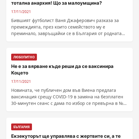
тотална анархия! Що за малоумщина?
17/11/2021
Бившият футболист Ваня Джаферович разказа за
премеждията, през които семейството му е
преминало, завръщайки се в България от родната
му Хърватия. ......
ЛЮБОПИТНО
Не е за вярване къде реши да се ваксинира
Коцето
17/11/2021
Новината, че публичен дом във Виена предлага
ваксинация срещу COVID-19 в замяна на безплатен
30-минутен сеанс с дама по избор се превърна в №1
и у ......
БЪЛГАРИЯ
Екзекуторът ще управлява с жертвите си, а те