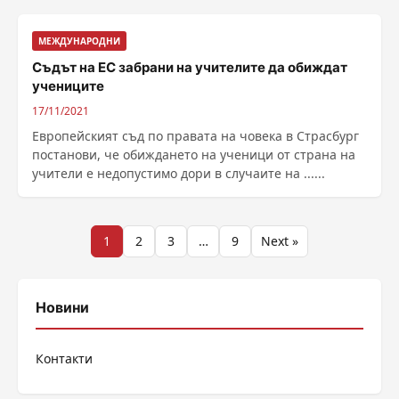
МЕЖДУНАРОДНИ
Съдът на ЕС забрани на учителите да обиждат
учениците
17/11/2021
Европейският съд по правата на човека в Страсбург
постанови, че обиждането на ученици от страна на
учители е недопустимо дори в случаите на ......
Разделяне
1
2
3
…
9
Next »
на
публикациите
Новини
на
Контакти
страници