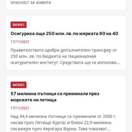
опасност за живота
БИЗНЕС
Осигуриха още 250 млн. лв. по мярката 60 на 40
17/11/2021
Правителството одобри допълнителен трансфер от
250 млн. лв. по бюджета на Националния
осигурителен институт. Средствата ще се използват
по мярката 60 на 40 за изплащане на средства за
запазване на заетостта на работници и служи...
БИЗНЕС
57 милиона пътници са преминали през
морските ни летища
17/11/2021
Над 34,4 милиона пътници са преминали от 2006 г.
насам през Летище Бургас и близо 22,9 милиона
пасажери през Аерогара Варна. Това показват