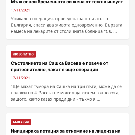
Мъж спаси бременната си жена от тежък инсулт
17/11/2021
Уникална операция, проведена за пръв път в
България, спаси два живота едновременно. Бързата
намеса на лекарите от столичната болница "Св. ...
ЛЮБОПИТНО
Състоянието на Сашка Васева е повече от
притеснително, чакат я още операции
17/11/2021
"Ще махат тумора на Сашка на три пъти, може да се
наложи на 4. Засега не можем да кажем точно кога,
защото, както казах преди дни - тъкмо я ...
БЪЛГАРИЯ
Инициираха петиция за отнемане на лиценза на