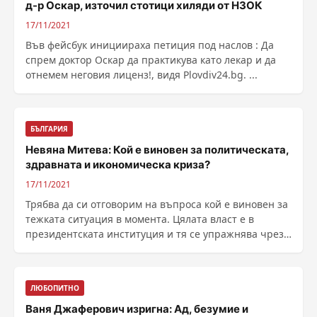
д-р Оскар, източил стотици хиляди от НЗОК
17/11/2021
Във фейсбук инициираха петиция под наслов : Да
спрем доктор Оскар да практикува като лекар и да
отнемем неговия лиценз!, видя Plovdiv24.bg. ...
БЪЛГАРИЯ
Невяна Митева: Кой е виновен за политическата,
здравната и икономическа криза?
17/11/2021
Трябва да си отговорим на въпроса кой е виновен за
тежката ситуация в момента. Цялата власт е в
президентската институция и тя се упражнява чрез
......
ЛЮБОПИТНО
Ваня Джаферович изригна: Aд, безумие и