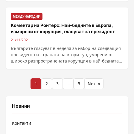
МЕЖДУНАРОДНИ
Коментар на Ройтерс: Най-бедните в Европа,
изморени от корупция, гласуват за президент
21/11/2021
Българите гласуват в неделя за избор на следващия
президент на страната на втори тур, уморени от
широко разпространената корупция в най-бедната
......
Разделяне
1
2
3
…
5
Next »
на
публикациите
Новини
на
Контакти
страници