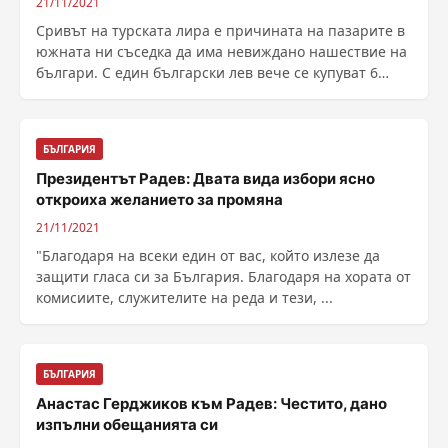
21/11/2021
Сривът на турската лира е причината на пазарите в
южната ни съседка да има невиждано нашествие на
българи. С един български лев вече се купуват 6
лири и 40 куруша, а това прави стоките още по-
атрактивни като цени. Българите се ...
БЪЛГАРИЯ
Президентът Радев: Двата вида избори ясно
откроиха желанието за промяна
21/11/2021
"Благодаря на всеки един от вас, който излезе да
защити гласа си за България. Благодаря на хората от
комисиите, служителите на реда и тези, ...
БЪЛГАРИЯ
Анастас Герджиков към Радев: Честито, дано
изпълни обещанията си