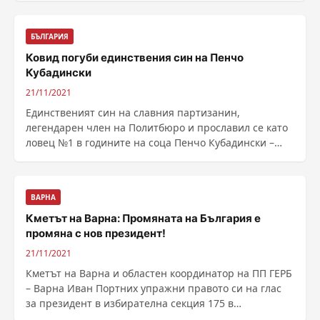
БЪЛГАРИЯ
Ковид погуби единствения син на Пенчо
Кубадински
21/11/2021
Единственият син на славния партизанин,
легендарен член на Политбюро и прославил се като
ловец №1 в годините на соца Пенчо Кубадински –
Пламен, е ......
ВАРНА
Кметът на Варна: Промяната на България е
промяна с нов президент!
21/11/2021
Кметът на Варна и областен координатор на ПП ГЕРБ
– Варна Иван Портних упражни правото си на глас
за президент в избирателна секция 175 в
дирекцията ......