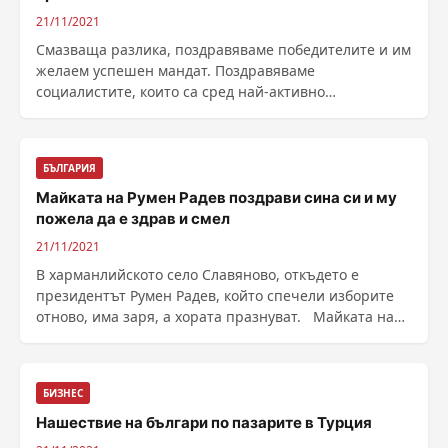
21/11/2021
Смазваща разлика, поздравяваме победителите и им
желаем успешен мандат. Поздравяваме
социалистите, които са сред най-активно
гласувалите. Дано с ......
БЪЛГАРИЯ
Майката на Румен Радев поздрави сина си и му
пожела да е здрав и смел
21/11/2021
В харманлийското село Славяново, откъдето е
президентът Румен Радев, който спечели изборите
отново, има заря, а хората празнуват. Майката на
......
БИЗНЕС
Нашествие на българи по пазарите в Турция