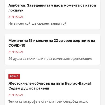
Алибегов: Заведенията у нас в момента са като в
локдаун
21/11/2021
Не е ясно кой ще оцелее, заяви той
Момиче на 18 и момче на 22 са сред жертвите на
COVID-19
21/11/2021
56 души са починали през изминалото денонощие
ВАРНА
Жесток челен сблъсък на пътя Бургас-Варна!
Седем души са ранени
21/11/2021
Тежка катастрофа е станала този следобед около