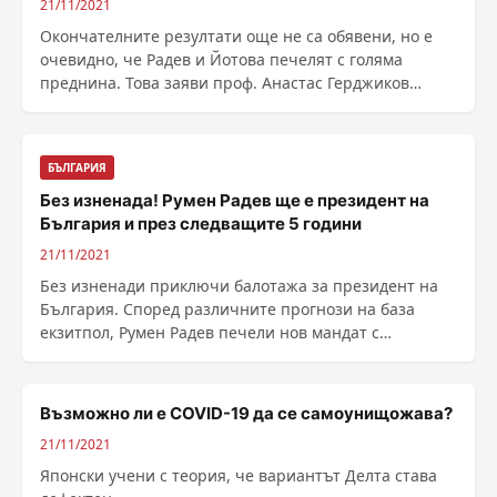
21/11/2021
Окончателните резултати още не са обявени, но е
очевидно, че Радев и Йотова печелят с голяма
преднина. Това заяви проф. Анастас Герджиков
веднага ......
БЪЛГАРИЯ
Без изненада! Румен Радев ще е президент на
България и през следващите 5 години
21/11/2021
Без изненади приключи балотажа за президент на
България. Според различните прогнози на база
екзитпол, Румен Радев печели нов мандат с
резулатат от ......
Възможно ли е COVID-19 да се самоунищожава?
21/11/2021
Японски учени с теория, че вариантът Делта става