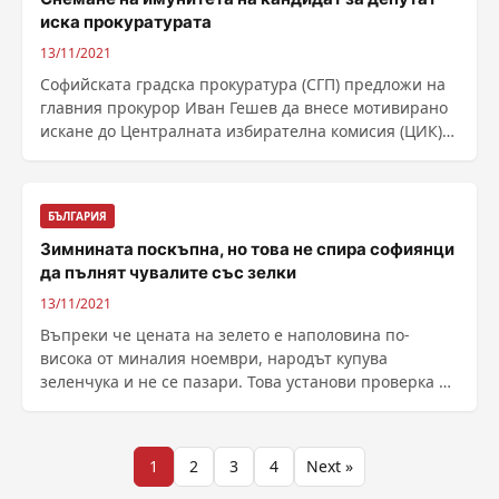
иска прокуратурата
13/11/2021
Софийската градска прокуратура (СГП) предложи на
главния прокурор Иван Гешев да внесе мотивирано
искане до Централната избирателна комисия (ЦИК)
за ......
БЪЛГАРИЯ
Зимнината поскъпна, но това не спира софиянци
да пълнят чувалите със зелки
13/11/2021
Въпреки че цената на зелето е наполовина по-
висока от миналия ноември, народът купува
зеленчука и не се пазари. Това установи проверка на
...
Разделяне
1
2
3
4
Next »