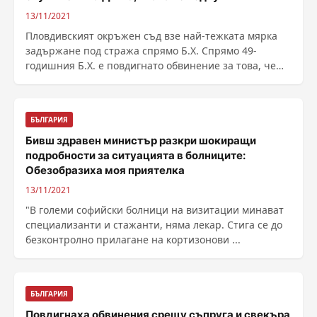
13/11/2021
Пловдивският окръжен съд взе най-тежката мярка
задържане под стража спрямо Б.Х. Спрямо 49-
годишния Б.Х. е повдигнато обвинение за това, че
през ......
БЪЛГАРИЯ
Бивш здравен министър разкри шокиращи
подробности за ситуацията в болниците:
Обезобразиха моя приятелка
13/11/2021
"В големи софийски болници на визитации минават
специализанти и стажанти, няма лекар. Стига се до
безконтролно прилагане на кортизонови ...
БЪЛГАРИЯ
Повдигнаха обвинения срещу съпруга и свекъра