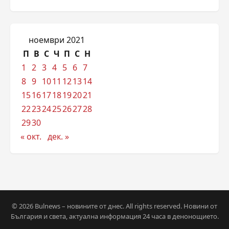
ноември 2021
П
В
С
Ч
П
С
Н
1
2
3
4
5
6
7
8
9
10
11
12
13
14
15
16
17
18
19
20
21
22
23
24
25
26
27
28
29
30
« окт.
дек. »
© 2026 Bulnews – новините от днес. All rights reserved. Новини от
България и света, актуална информация 24 часа в денонощието.