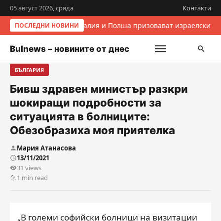
05 август 2026, сряда
Контакти
Италия и Полша призовават израелските 
ПОСЛЕДНИ НОВИНИ
Bulnews – новините от днес
БЪЛГАРИЯ
Бивш здравен министър разкри
шокиращи подробности за
ситуацията в болниците:
Обезобразиха моя приятелка
Мария Атанасова
13/11/2021
31 views
1 min read
„В големи софийски болници на визитации