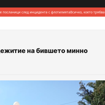
 посланици след инцидента с флотилията
Всичко, което трябва
ежитие на бившето минно