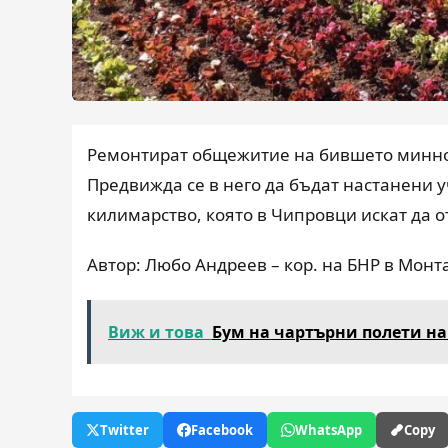
Ремонтират общежитие на бившето минно 
Предвижда се в него да бъдат настанени у
килимарство, която в Чипровци искат да о
Автор: Любо Андреев – кор. на БНР в Монта
Виж и това
Бум на чартърни полети н
Twitter
Facebook
WhatsApp
Copy