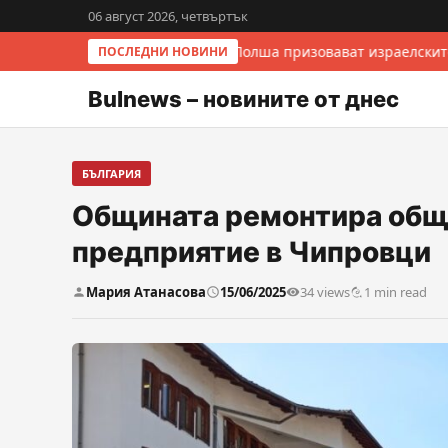
06 август 2026, четвъртък
Италия и Полша призовават израелските
ПОСЛЕДНИ НОВИНИ
Bulnews – новините от днес
БЪЛГАРИЯ
Общината ремонтира общ
предприятие в Чипровци
Мария Атанасова
15/06/2025
34 views
1 min read