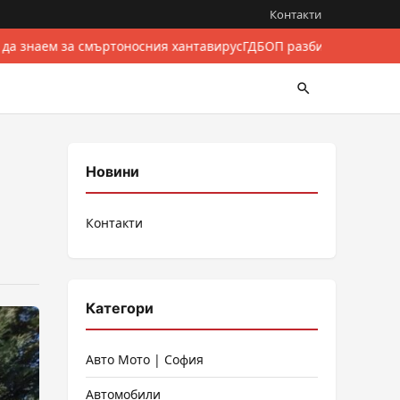
Контакти
 да знаем за смъртоносния хантавирус
ГДБОП разби международе
Новини
Контакти
Категори
Авто Мото | София
Автомобили