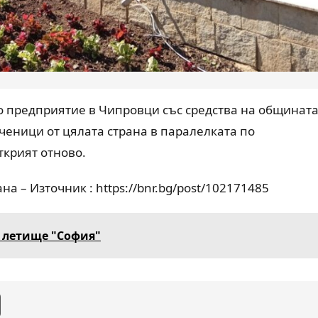
предприятие в Чипровци със средства на общината
ченици от цялата страна в паралелката по
ткрият отново.
на – Източник : https://bnr.bg/post/102171485
а летище "София"