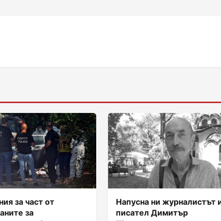
ия за част от
Напусна ни журналистът 
аните за
писател Димитър